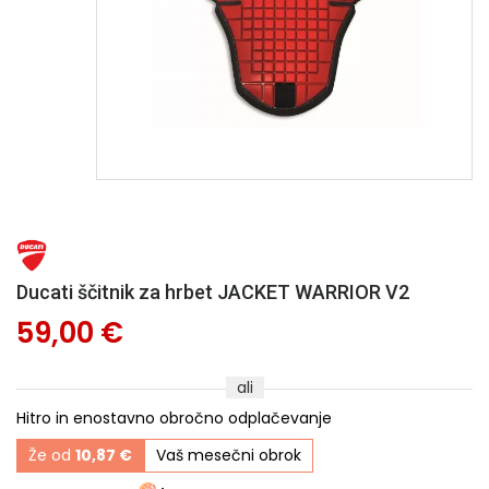
Ducati ščitnik za hrbet JACKET WARRIOR V2
59,00 €
ali
Hitro in enostavno obročno odplačevanje
Že od
10,87 €
Vaš mesečni obrok