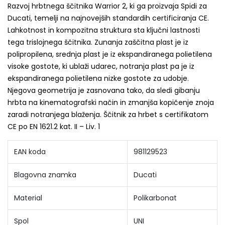
Razvoj hrbtnega ščitnika Warrior 2, ki ga proizvaja Spidi za
Ducati, temelji na najnovejših standardih certificiranja CE.
Lahkotnost in kompozitna struktura sta ključni lastnosti
tega trislojnega ščitnika. Zunanja zaščitna plast je iz
polipropilena, srednja plast je iz ekspandiranega polietilena
visoke gostote, ki ublaži udarec, notranja plast pa je iz
ekspandiranega polietilena nizke gostote za udobje.
Njegova geometrija je zasnovana tako, da sledi gibanju
hrbta na kinematografski način in zmanjša kopičenje znoja
zaradi notranjega blaženja. Ščitnik za hrbet s certifikatom
CE po EN 1621.2 kat. II – Liv. 1
EAN koda
981129523
Blagovna znamka
Ducati
Material
Polikarbonat
Spol
UNI