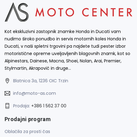
Kot ekskluzivni zastopnik znamke Honda in Ducati vam
nudimo široko ponudbo in servis motornih koles Honda in
Ducati, v naši spletni trgovini pa najdete tudi pester izbor
motoristične opreme uveljavljenih blagovnih znamk, kot so
Alpinestars, Dainese, Macna, Shoei, Nolan, Arai, Premier,
Stylmartin, Akrapovič in druge…
Blatnica 3a, 1236 OIC Trzin
info@moto-as.com
Prodaja:
+386 1 562 37 00
Prodajni program
Oblačila za prosti čas