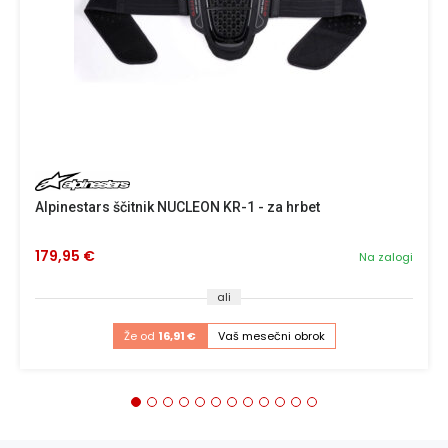
Alpinestars ščitnik NUCLEON KR-1 - za hrbet
179,95 €
Na zalogi
ali
Že od
16,91 €
Vaš mesečni obrok