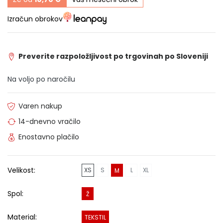
Izračun obrokov
Preverite razpoložljivost po trgovinah po Sloveniji
Na voljo po naročilu
Varen nakup
14-dnevno vračilo
Enostavno plačilo
Velikost:
XS
S
L
XL
M
Spol:
Ž
Material:
TEKSTIL