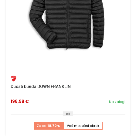
Ducati bunda DOWN FRANKLIN
198,99 €
Na zalogi
ali
Že od
18,70 €
Vaš mesečni obrok