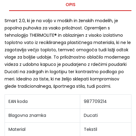
OPIS
Smart 2.0, ki je na voljo v moških in ženskih modelih, je
popolna puhovka za vsako priložnost. Opremljen s
tehnologijo THERMOLITE® in oblazinjen z visoko izolativno
toplotno vato iz recikliranega plastičnega materiala, ki ne le
zagotavlja večjo toploto, temveč omogoča tudi lažji odtok
vlage za boljše udobje. To priložnostno oblačilo modernega
videza z udobno kapuco je poudarjeno z rdečimi poudarki
Ducati na zadrgah in logotipu ter kontrastno podlogo po
meri. Idealno za tiste, ki ne želijo sklepati kompromisov
glede tradicionalnega, športnega stila, tudi pozimi.
EAN koda
987709214
Blagovna znamka
Ducati
Material
Tekstil