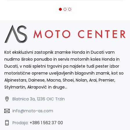
Kot ekskluzivni zastopnik znamke Honda in Ducati vam
nudimo široko ponudbo in servis motornih koles Honda in
Ducati, v naši spletni trgovini pa najdete tudi pester izbor
motoristične opreme uveljavljenih blagovnih znamk, kot so
Alpinestars, Dainese, Macna, Shoei, Nolan, Arai, Premier,
Stylmartin, Akrapovič in druge…
Blatnica 3a, 1236 OIC Trzin
info@moto-as.com
Prodaja:
+386 1 562 37 00