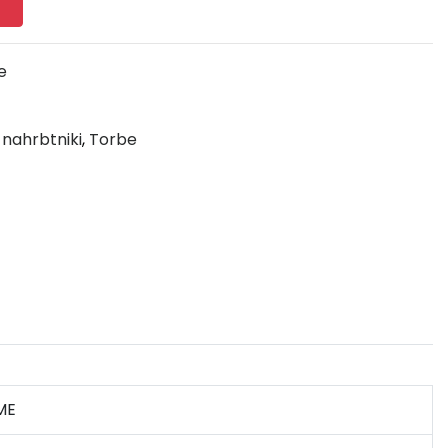
e
 nahrbtniki
,
Torbe
ME