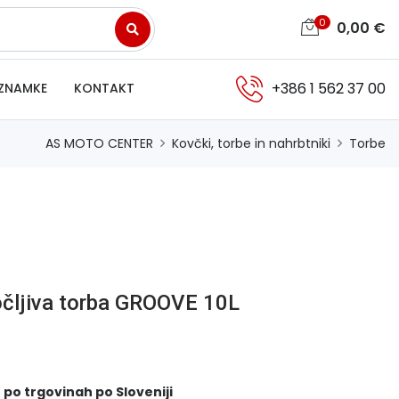
0
0,00
€
+386 1 562 37 00
ZNAMKE
KONTAKT
AS MOTO CENTER
Kovčki, torbe in nahrbtniki
Torbe
ljiva torba GROOVE 10L
 po trgovinah po Sloveniji