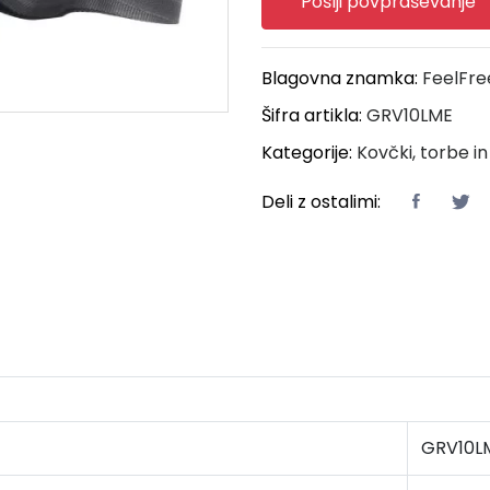
Pošlji povpraševanje
Blagovna znamka:
FeelFre
Šifra artikla:
GRV10LME
Kategorije:
Kovčki, torbe in
Deli z ostalimi:
GRV10L