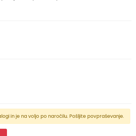
logi in je na voljo po naročilu. Pošljite povpraševanje.