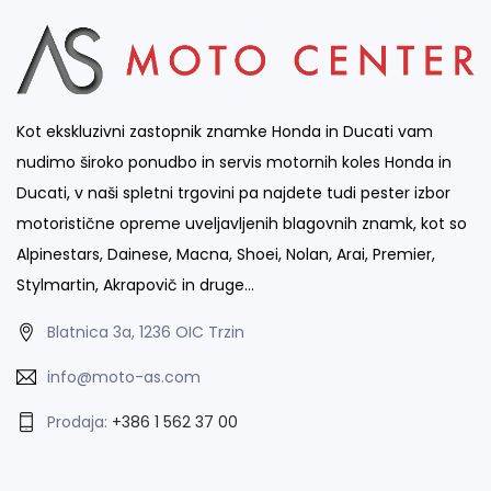
Kot ekskluzivni zastopnik znamke Honda in Ducati vam
nudimo široko ponudbo in servis motornih koles Honda in
Ducati, v naši spletni trgovini pa najdete tudi pester izbor
motoristične opreme uveljavljenih blagovnih znamk, kot so
Alpinestars, Dainese, Macna, Shoei, Nolan, Arai, Premier,
Stylmartin, Akrapovič in druge…
Blatnica 3a, 1236 OIC Trzin
info@moto-as.com
Prodaja:
+386 1 562 37 00