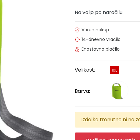
Na voljo po naročilu
Varen nakup
14-dnevno vračilo
Enostavno plačilo
Velikost:
10L
Barva:
Izdelka trenutno ni na za