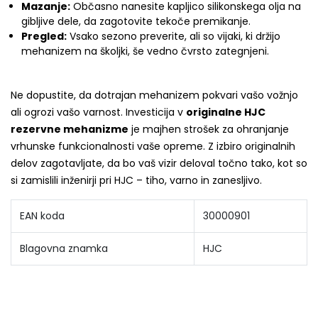
Mazanje:
Občasno nanesite kapljico silikonskega olja na
gibljive dele, da zagotovite tekoče premikanje.
Pregled:
Vsako sezono preverite, ali so vijaki, ki držijo
mehanizem na školjki, še vedno čvrsto zategnjeni.
Ne dopustite, da dotrajan mehanizem pokvari vašo vožnjo
ali ogrozi vašo varnost. Investicija v
originalne HJC
rezervne mehanizme
je majhen strošek za ohranjanje
vrhunske funkcionalnosti vaše opreme. Z izbiro originalnih
delov zagotavljate, da bo vaš vizir deloval točno tako, kot so
si zamislili inženirji pri HJC – tiho, varno in zanesljivo.
EAN koda
30000901
Blagovna znamka
HJC