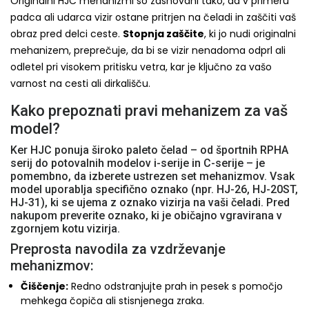
Originalni HJC mehanizmi so zasnovani tako, da v primeru
padca ali udarca vizir ostane pritrjen na čeladi in zaščiti vaš
obraz pred delci ceste.
Stopnja zaščite
, ki jo nudi originalni
mehanizem, preprečuje, da bi se vizir nenadoma odprl ali
odletel pri visokem pritisku vetra, kar je ključno za vašo
varnost na cesti ali dirkališču.
Kako prepoznati pravi mehanizem za vaš
model?
Ker HJC ponuja široko paleto čelad – od športnih RPHA
serij do potovalnih modelov i-serije in C-serije – je
pomembno, da izberete ustrezen set mehanizmov. Vsak
model uporablja specifično oznako (npr. HJ-26, HJ-20ST,
HJ-31), ki se ujema z oznako vizirja na vaši čeladi. Pred
nakupom preverite oznako, ki je običajno vgravirana v
zgornjem kotu vizirja.
Preprosta navodila za vzdrževanje
mehanizmov:
Čiščenje:
Redno odstranjujte prah in pesek s pomočjo
mehkega čopiča ali stisnjenega zraka.