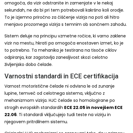
omogoča, da vizir odstranite in zamenjate v le nekaj
sekundah, ne da bi pri tem potrebovali kakršno koli orodje.
To je izjemno priročno za čiščenje vizirja na poti ali hitro
menjavo prozornega vizirja s temnim ob sončnem zahodu.
Sistem deluje na principu vzmetne ročice, ki varno zaklene
vizir na mestu, hkrati pa omogoča enostaven izmet, ko je
to potrebno. Ta mehanika je testirana na tisoče ciklov
odpiranja, kar zagotavlja zanesljivost skozi celotno
življenjsko dobo čelade.
Varnostni standardi in ECE certifikacija
Varnost motoristične čelade ni odvisna le od zunanje
lupine, temveč od celotnega sistema, vključno z
mehanizmom vizirja. HJC čelade so homologirane po
strogih evropskih standardih
ECE 22.05 in novejšem ECE
22.06
. Ti standardi vključujejo tudi teste na vizirju in
njegovem pritrdilnem sistemu.