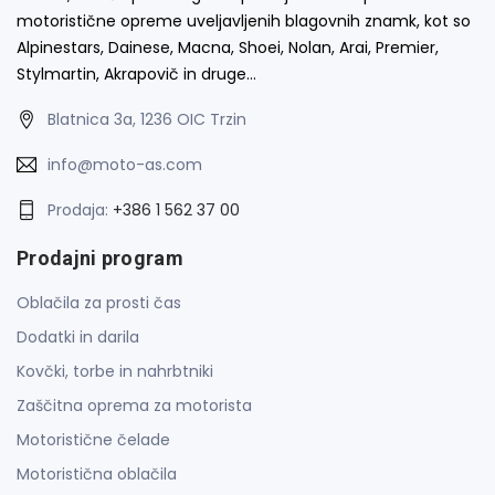
motoristične opreme uveljavljenih blagovnih znamk, kot so
Alpinestars, Dainese, Macna, Shoei, Nolan, Arai, Premier,
Stylmartin, Akrapovič in druge…
Blatnica 3a, 1236 OIC Trzin
info@moto-as.com
Prodaja:
+386 1 562 37 00
Prodajni program
Oblačila za prosti čas
Dodatki in darila
Kovčki, torbe in nahrbtniki
Zaščitna oprema za motorista
Motoristične čelade
Motoristična oblačila