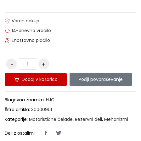
Varen nakup
14-dnevno vračilo
Enostavno plačilo
Dodaj v košarico
Pošlji povpraševanje
Blagovna znamka:
HJC
Šifra artikla:
30000901
Kategorije:
Motoristične čelade
,
Rezervni deli
,
Mehanizmi
Deli z ostalimi: