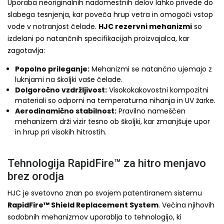
Uporaba neoriginalnih nadomestnih delov lahko privede do
slabega tesnjenja, kar poveča hrup vetra in omogoči vstop
vode v notranjost čelade.
HJC rezervni mehanizmi
so
izdelani po natančnih specifikacijah proizvajalca, kar
zagotavlja:
Popolno prileganje:
Mehanizmi se natančno ujemajo z
luknjami na školjki vaše čelade.
Dolgoročno vzdržljivost:
Visokokakovostni kompozitni
materiali so odporni na temperaturna nihanja in UV žarke.
Aerodinamično stabilnost:
Pravilno nameščen
mehanizem drži vizir tesno ob školjki, kar zmanjšuje upor
in hrup pri visokih hitrostih.
Tehnologija RapidFire™ za hitro menjavo
brez orodja
HJC je svetovno znan po svojem patentiranem sistemu
RapidFire™ Shield Replacement System
. Večina njihovih
sodobnih mehanizmov uporablja to tehnologijo, ki