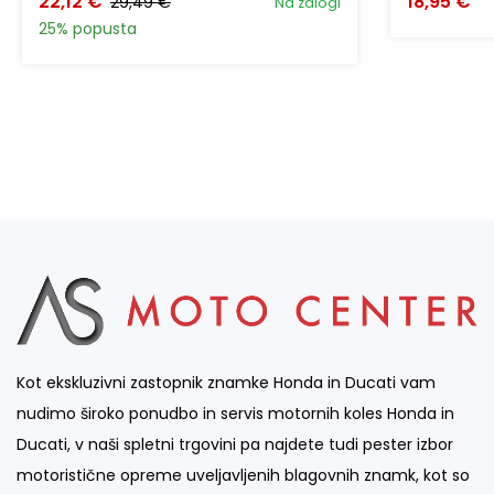
22,12 €
18,95 €
29,49 €
Na zalogi
25% popusta
Kot ekskluzivni zastopnik znamke Honda in Ducati vam
nudimo široko ponudbo in servis motornih koles Honda in
Ducati, v naši spletni trgovini pa najdete tudi pester izbor
motoristične opreme uveljavljenih blagovnih znamk, kot so