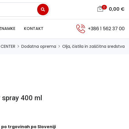
0
0,00
€
+386 1 562 37 00
ZNAMKE
KONTAKT
 CENTER
Dodatna oprema
Olja, čistila in zaščitna sredstva
r spray 400 ml
 po trgovinah po Sloveniji