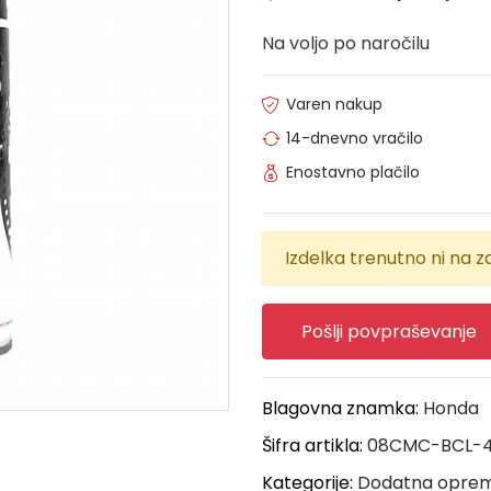
Na voljo po naročilu
Varen nakup
14-dnevno vračilo
Enostavno plačilo
Izdelka trenutno ni na za
Pošlji povpraševanje
Blagovna znamka:
Honda
Šifra artikla:
08CMC-BCL-
Kategorije:
Dodatna opre