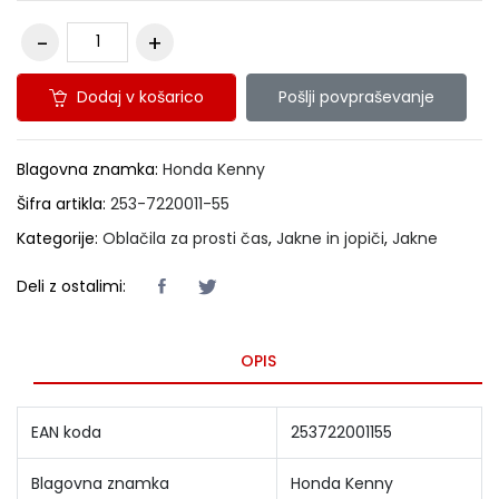
Dodaj v košarico
Pošlji povpraševanje
Blagovna znamka:
Honda Kenny
Šifra artikla:
253-7220011-55
Kategorije:
Oblačila za prosti čas
,
Jakne in jopiči
,
Jakne
Deli z ostalimi:
OPIS
EAN koda
253722001155
Blagovna znamka
Honda Kenny