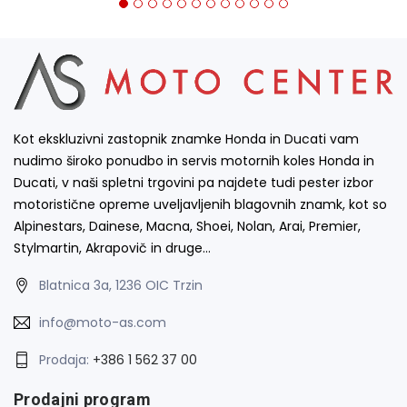
Kot ekskluzivni zastopnik znamke Honda in Ducati vam
nudimo široko ponudbo in servis motornih koles Honda in
Ducati, v naši spletni trgovini pa najdete tudi pester izbor
motoristične opreme uveljavljenih blagovnih znamk, kot so
Alpinestars, Dainese, Macna, Shoei, Nolan, Arai, Premier,
Stylmartin, Akrapovič in druge…
Blatnica 3a, 1236 OIC Trzin
info@moto-as.com
Prodaja:
+386 1 562 37 00
Prodajni program