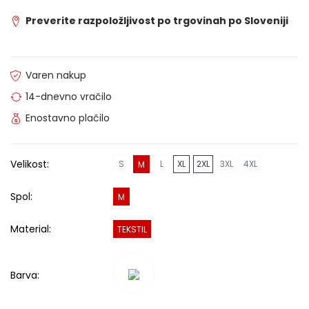
Preverite razpoložljivost po trgovinah po Sloveniji
Varen nakup
14-dnevno vračilo
Enostavno plačilo
Velikost:
S
L
XL
2XL
3XL
4XL
M
Spol:
M
Material:
TEKSTIL
Barva: