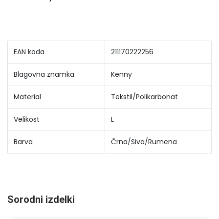
EAN koda
211170222256
Blagovna znamka
Kenny
Material
Tekstil/Polikarbonat
Velikost
L
Barva
Črna/Siva/Rumena
Sorodni izdelki