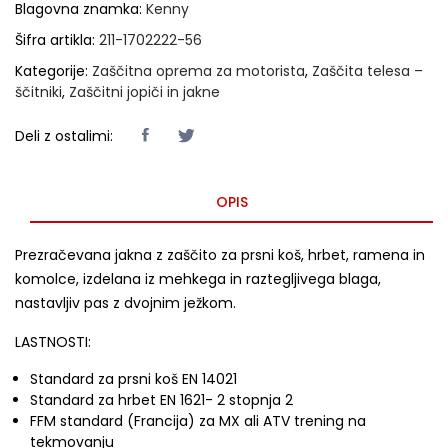
Blagovna znamka:
Kenny
Šifra artikla:
211-1702222-56
Kategorije:
Zaščitna oprema za motorista
,
Zaščita telesa –
ščitniki
,
Zaščitni jopiči in jakne
Deli z ostalimi:
OPIS
Prezračevana jakna z zaščito za prsni koš, hrbet, ramena in
komolce, izdelana iz mehkega in raztegljivega blaga,
nastavljiv pas z dvojnim ježkom.
LASTNOSTI:
Standard za prsni koš EN 14021
Standard za hrbet EN 1621- 2 stopnja 2
FFM standard (Francija) za MX ali ATV trening na
tekmovanju