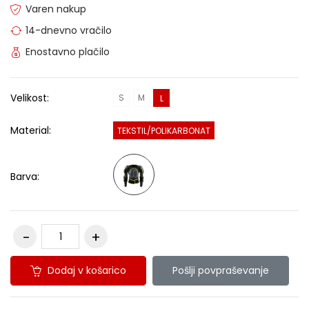
Varen nakup
14-dnevno vračilo
Enostavno plačilo
Velikost:
S
M
L
Material:
TEKSTIL/POLIKARBONAT
Barva:
Dodaj v košarico
Pošlji povpraševanje