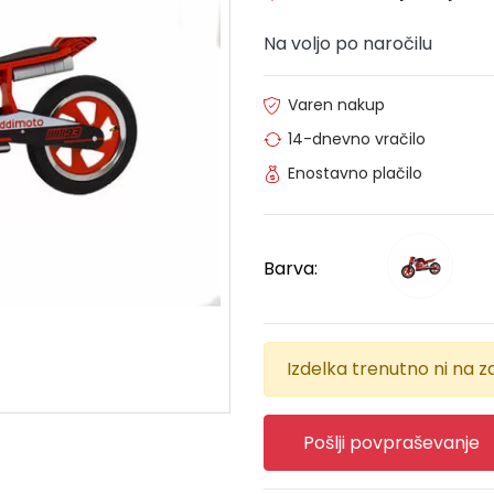
Na voljo po naročilu
Varen nakup
14-dnevno vračilo
Enostavno plačilo
Barva:
Izdelka trenutno ni na za
Pošlji povpraševanje