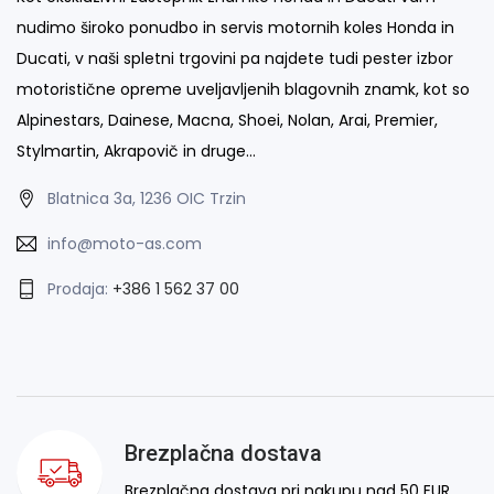
nudimo široko ponudbo in servis motornih koles Honda in
Ducati, v naši spletni trgovini pa najdete tudi pester izbor
motoristične opreme uveljavljenih blagovnih znamk, kot so
Alpinestars, Dainese, Macna, Shoei, Nolan, Arai, Premier,
Stylmartin, Akrapovič in druge…
Blatnica 3a, 1236 OIC Trzin
info@moto-as.com
Prodaja:
+386 1 562 37 00
Brezplačna dostava
Brezplačna dostava pri nakupu nad 50 EUR.