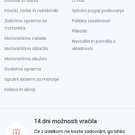
Dodatki in darila
O nas
Kovčki, torbe in nahrbtniki
Splošni pogoji poslovanja
Zaščitna oprema za
Politika zasebnosti
motorista
Piškotki
Motoristične čelade
Navodila in potrdila o
Motoristična oblačila
skladnosti
Motoristična obutev
Dodatna oprema
Izpušni sistemi za motorje
Kolesa in skiroji
14 dni možnosti vračila
Če z izdelkom ne boste zadovoljni, ga lahko