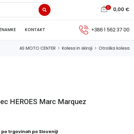
0
0,00
€
+386 1 562 37 00
ZNAMKE
KONTAKT
AS MOTO CENTER
Kolesa in skiroji
Otroška kolesa
alec HEROES Marc Marquez
 po trgovinah po Sloveniji