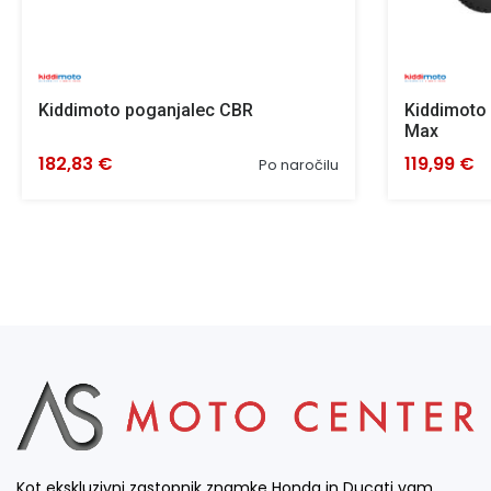
Kiddimoto poganjalec CBR
Kiddimoto 
Max
182,83 €
119,99 €
Po naročilu
Kot ekskluzivni zastopnik znamke Honda in Ducati vam