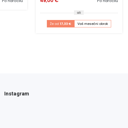
49,00 €
Po naročilu
Po naročilu
ali
Že od
17,33 €
Vaš mesečni obrok
Instagram