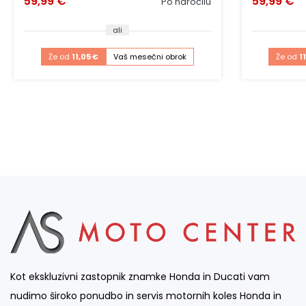
59,99 €
59,99 €
Po naročilu
ali
Že od
11,05 €
Vaš mesečni obrok
Že od
1
Kot ekskluzivni zastopnik znamke Honda in Ducati vam
nudimo široko ponudbo in servis motornih koles Honda in