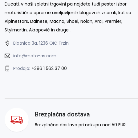
Ducati, v naši spletni trgovini pa najdete tudi pester izbor
motoristične opreme uveljavljenih blagovnih znamk, kot so
Alpinestars, Dainese, Macna, Shoei, Nolan, Arai, Premier,
Stylmartin, Akrapovič in druge…
Blatnica 3a, 1236 OIC Trzin
info@moto-as.com
Prodaja:
+386 1 562 37 00
Brezplačna dostava
Brezplačna dostava pri nakupu nad 50 EUR.