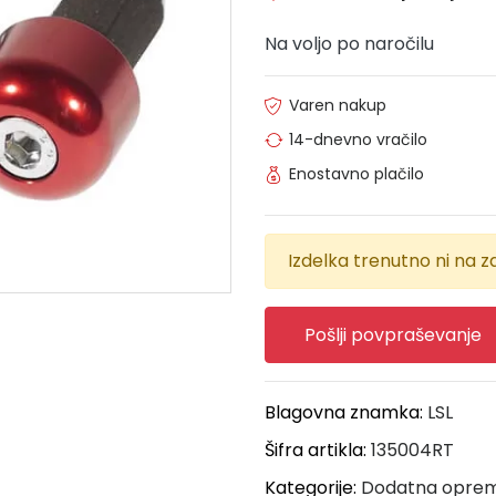
Na voljo po naročilu
Varen nakup
14-dnevno vračilo
Enostavno plačilo
Izdelka trenutno ni na za
Pošlji povpraševanje
Blagovna znamka:
LSL
Šifra artikla:
135004RT
Kategorije:
Dodatna opre