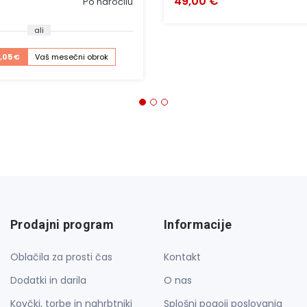
49,00 €
Po naročilu
ali
1,05 €
Vaš mesečni obrok
Prodajni program
Informacije
Oblačila za prosti čas
Kontakt
Dodatki in darila
O nas
Kovčki, torbe in nahrbtniki
Splošni pogoji poslovanja