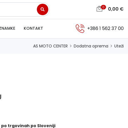
0
0,00
€
+386 1 562 37 00
ZNAMKE
KONTAKT
AS MOTO CENTER
Dodatna oprema
Uteži
U
 po trgovinah po Sloveniji