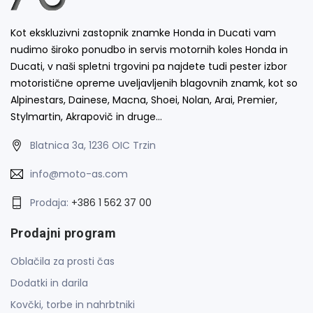
Kot ekskluzivni zastopnik znamke Honda in Ducati vam
nudimo široko ponudbo in servis motornih koles Honda in
Ducati, v naši spletni trgovini pa najdete tudi pester izbor
motoristične opreme uveljavljenih blagovnih znamk, kot so
Alpinestars, Dainese, Macna, Shoei, Nolan, Arai, Premier,
Stylmartin, Akrapovič in druge…
Blatnica 3a, 1236 OIC Trzin
info@moto-as.com
Prodaja:
+386 1 562 37 00
Prodajni program
Oblačila za prosti čas
Dodatki in darila
Kovčki, torbe in nahrbtniki