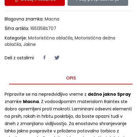
Blagovna znamka:
Macna
Šifra artikla:
1651358S707
Kategorije:
Motoristična oblačila
,
Motoristična dežna
oblačila
,
Jakne
Deli z ostalimi:
OPIS
Pripravite se na nepredvidljivo vreme z
dežno jakno Spray
znamke
Macna
. Z vodoodpornim materialom Raintex ste
dobro opremljeni proti mokroti. Laminirani odsevni elementi
na prsih, rokah in hrbtu poskrbijo, da boste opazni tudi v
dneh z zmanjšano vidljivostjo. Za enostavno shranjevanje
lahko jakno pospravite v priloženo potovalno torbico z