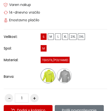
Varen nakup
14-dnevno vračilo
Enostavno plačilo
Velikost:
M
L
XL
2XL
3XL
S
Spol:
M
Material:
TEKSTIL/POLYAMID
Barva:
Dodaj v košarico
Pošlji povpraševanje