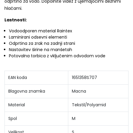
odprtino za vodo. Dopolnite videz z ujemajočimi dežnimi
hlačami.
Lastnosti:
Vodoodporen material Raintex
Laminirani odsevni elementi
Odprtina za zrak na zadnji strani
Nastavitev širine na manšetah
Potovalna torbica z vključenim odvodom vode
EAN koda
1651358S707
Blagovna znamka
Macna
Material
Tekstil/Polyamid
Spol
M
Velikost
S