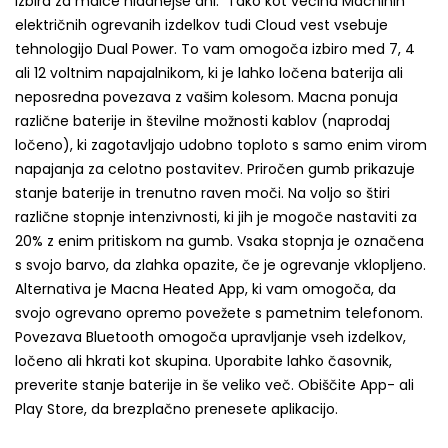
izbira za malce hladnejše dni. Tako kot večina Macninih
električnih ogrevanih izdelkov tudi Cloud vest vsebuje
tehnologijo Dual Power. To vam omogoča izbiro med 7, 4
ali 12 voltnim napajalnikom, ki je lahko ločena baterija ali
neposredna povezava z vašim kolesom. Macna ponuja
različne baterije in številne možnosti kablov (naprodaj
ločeno), ki zagotavljajo udobno toploto s samo enim virom
napajanja za celotno postavitev. Priročen gumb prikazuje
stanje baterije in trenutno raven moči. Na voljo so štiri
različne stopnje intenzivnosti, ki jih je mogoče nastaviti za
20% z enim pritiskom na gumb. Vsaka stopnja je označena
s svojo barvo, da zlahka opazite, če je ogrevanje vklopljeno.
Alternativa je Macna Heated App, ki vam omogoča, da
svojo ogrevano opremo povežete s pametnim telefonom.
Povezava Bluetooth omogoča upravljanje vseh izdelkov,
ločeno ali hkrati kot skupina. Uporabite lahko časovnik,
preverite stanje baterije in še veliko več. Obiščite App- ali
Play Store, da brezplačno prenesete aplikacijo.