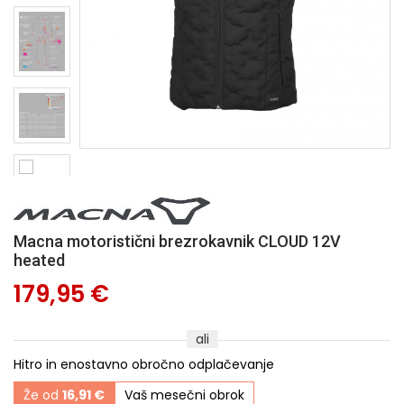
Macna motoristični brezrokavnik CLOUD 12V
heated
179,95 €
ali
Hitro in enostavno obročno odplačevanje
Že od
16,91 €
Vaš mesečni obrok