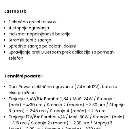
Lastnosti:
Električno grelni telovnik
4 stopnje ogrevanja
Indikator napolnjenosti baterije
Stranski žepi z zadrgo
Sprednja zadrga po celotni dolžini
Upravljanje prek Bluetooth prek aplikacije za pametni
telefon
Tehnični podatki:
Dual Power električno ogrevanje (7,4V ali 12V), baterije
niso priložene
Trajanje 7,4V/6A: Poraba: 2,8A / Moč: 24W / Stopnja 1
(bela) – 4:30 ure / Stopnja 2 (modra) – 3:30 ure / Stopnja
3 (roza) – 2:45 ure / Stopnja 4 (rdeča) – 2:15 ure
Trajanje 12V/6A: Poraba: 4,1A / Moč: 50W / Stopnja 1 (bela)
– 3:15 ure / Stopnja 2 (modra) – 2:30 ure / Stopnja 3
(roza) – 2:00 uri / Stopnja 4 (rdeča) – 1:30 ure