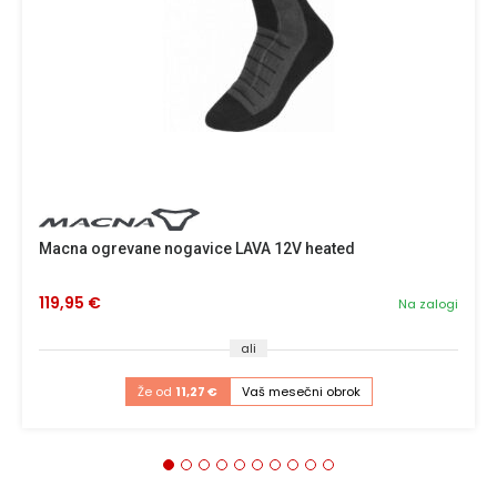
Macna ogrevane nogavice LAVA 12V heated
119,95 €
Na zalogi
ali
Že od
11,27 €
Vaš mesečni obrok