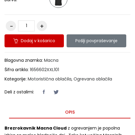
Dodaj v košarico
Pošlji povpraševanje
Blagovna znamka:
Macna
Šifra artikla:
1656602XXL101
Kategorije:
Motoristična oblačila
,
Ogrevana oblačila
Deli z ostalimi:
OPIS
Brezrokavnik Macna Cloud
z ogrevanjem je popolna