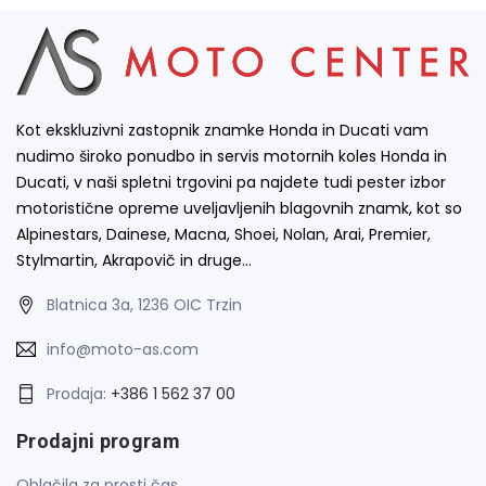
Kot ekskluzivni zastopnik znamke Honda in Ducati vam
nudimo široko ponudbo in servis motornih koles Honda in
Ducati, v naši spletni trgovini pa najdete tudi pester izbor
motoristične opreme uveljavljenih blagovnih znamk, kot so
Alpinestars, Dainese, Macna, Shoei, Nolan, Arai, Premier,
Stylmartin, Akrapovič in druge…
Blatnica 3a, 1236 OIC Trzin
info@moto-as.com
Prodaja:
+386 1 562 37 00
Prodajni program
Oblačila za prosti čas