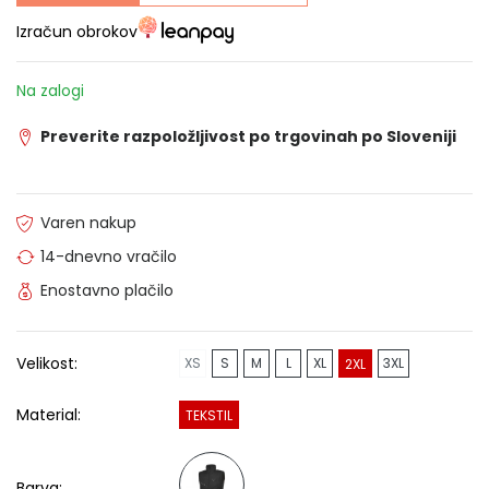
Izračun obrokov
Na zalogi
Preverite razpoložljivost po trgovinah po Sloveniji
Varen nakup
14-dnevno vračilo
Enostavno plačilo
Velikost:
XS
S
M
L
XL
3XL
2XL
Material:
TEKSTIL
Barva: