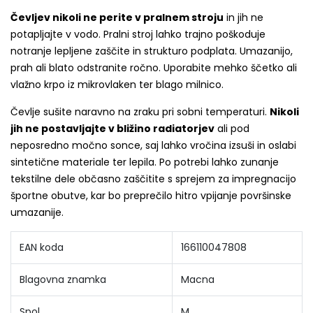
Čevljev nikoli ne perite v pralnem stroju
in jih ne
potapljajte v vodo. Pralni stroj lahko trajno poškoduje
notranje lepljene zaščite in strukturo podplata. Umazanijo,
prah ali blato odstranite ročno. Uporabite mehko ščetko ali
vlažno krpo iz mikrovlaken ter blago milnico.
Čevlje sušite naravno na zraku pri sobni temperaturi.
Nikoli
jih ne postavljajte v bližino radiatorjev
ali pod
neposredno močno sonce, saj lahko vročina izsuši in oslabi
sintetične materiale ter lepila. Po potrebi lahko zunanje
tekstilne dele občasno zaščitite s sprejem za impregnacijo
športne obutve, kar bo preprečilo hitro vpijanje površinske
umazanije.
EAN koda
166110047808
Blagovna znamka
Macna
Spol
M