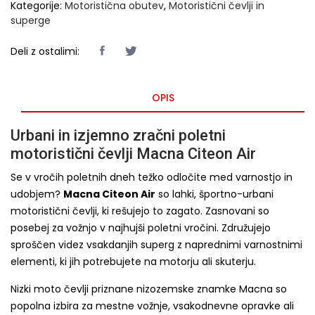
Kategorije:
Motoristična obutev
,
Motoristični čevlji in
superge
Deli z ostalimi:
OPIS
Urbani in izjemno zračni poletni
motoristični čevlji Macna Citeon Air
Se v vročih poletnih dneh težko odločite med varnostjo in
udobjem?
Macna Citeon Air
so lahki, športno-urbani
motoristični čevlji, ki rešujejo to zagato. Zasnovani so
posebej za vožnjo v najhujši poletni vročini. Združujejo
sproščen videz vsakdanjih superg z naprednimi varnostnimi
elementi, ki jih potrebujete na motorju ali skuterju.
Nizki moto čevlji priznane nizozemske znamke Macna so
popolna izbira za mestne vožnje, vsakodnevne opravke ali