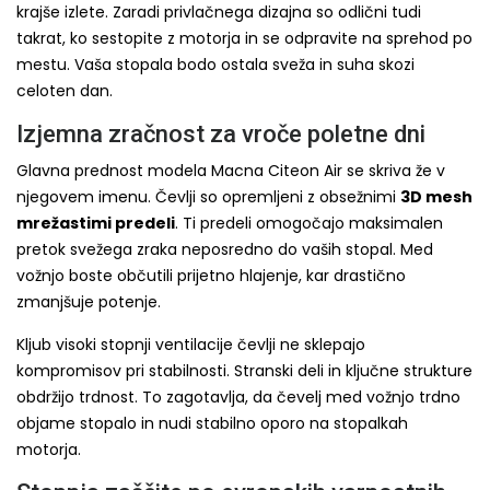
krajše izlete. Zaradi privlačnega dizajna so odlični tudi
takrat, ko sestopite z motorja in se odpravite na sprehod po
mestu. Vaša stopala bodo ostala sveža in suha skozi
celoten dan.
Izjemna zračnost za vroče poletne dni
Glavna prednost modela Macna Citeon Air se skriva že v
njegovem imenu. Čevlji so opremljeni z obsežnimi
3D mesh
mrežastimi predeli
. Ti predeli omogočajo maksimalen
pretok svežega zraka neposredno do vaših stopal. Med
vožnjo boste občutili prijetno hlajenje, kar drastično
zmanjšuje potenje.
Kljub visoki stopnji ventilacije čevlji ne sklepajo
kompromisov pri stabilnosti. Stranski deli in ključne strukture
obdržijo trdnost. To zagotavlja, da čevelj med vožnjo trdno
objame stopalo in nudi stabilno oporo na stopalkah
motorja.