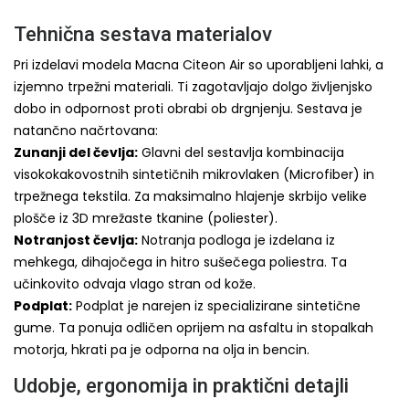
Tehnična sestava materialov
Pri izdelavi modela Macna Citeon Air so uporabljeni lahki, a
izjemno trpežni materiali. Ti zagotavljajo dolgo življenjsko
dobo in odpornost proti obrabi ob drgnjenju. Sestava je
natančno načrtovana:
Zunanji del čevlja:
Glavni del sestavlja kombinacija
visokokakovostnih sintetičnih mikrovlaken (Microfiber) in
trpežnega tekstila. Za maksimalno hlajenje skrbijo velike
plošče iz 3D mrežaste tkanine (poliester).
Notranjost čevlja:
Notranja podloga je izdelana iz
mehkega, dihajočega in hitro sušečega poliestra. Ta
učinkovito odvaja vlago stran od kože.
Podplat:
Podplat je narejen iz specializirane sintetične
gume. Ta ponuja odličen oprijem na asfaltu in stopalkah
motorja, hkrati pa je odporna na olja in bencin.
Udobje, ergonomija in praktični detajli