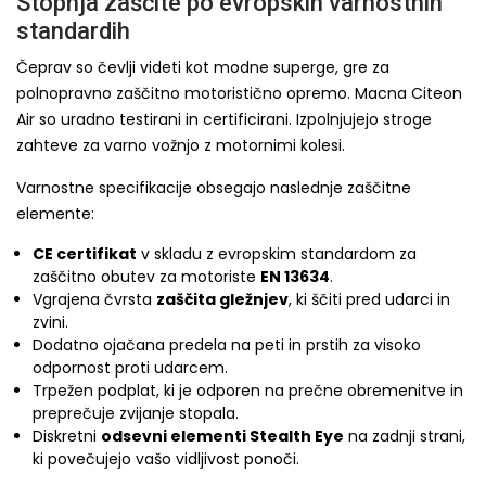
Stopnja zaščite po evropskih varnostnih
standardih
Čeprav so čevlji videti kot modne superge, gre za
polnopravno zaščitno motoristično opremo. Macna Citeon
Air so uradno testirani in certificirani. Izpolnjujejo stroge
zahteve za varno vožnjo z motornimi kolesi.
Varnostne specifikacije obsegajo naslednje zaščitne
elemente:
CE certifikat
v skladu z evropskim standardom za
zaščitno obutev za motoriste
EN 13634
.
Vgrajena čvrsta
zaščita gležnjev
, ki ščiti pred udarci in
zvini.
Dodatno ojačana predela na peti in prstih za visoko
odpornost proti udarcem.
Trpežen podplat, ki je odporen na prečne obremenitve in
preprečuje zvijanje stopala.
Diskretni
odsevni elementi Stealth Eye
na zadnji strani,
ki povečujejo vašo vidljivost ponoči.