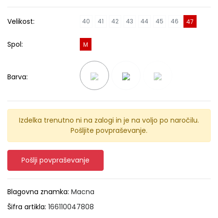
Velikost:
40
41
42
43
44
45
46
47
Spol:
M
Barva:
Izdelka trenutno ni na zalogi in je na voljo po naročilu.
Pošljite povpraševanje.
Pošlji povpraševanje
Blagovna znamka:
Macna
Šifra artikla:
166110047808