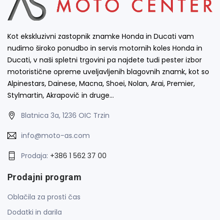
Kot ekskluzivni zastopnik znamke Honda in Ducati vam
nudimo široko ponudbo in servis motornih koles Honda in
Ducati, v naši spletni trgovini pa najdete tudi pester izbor
motoristične opreme uveljavljenih blagovnih znamk, kot so
Alpinestars, Dainese, Macna, Shoei, Nolan, Arai, Premier,
Stylmartin, Akrapovič in druge…
Blatnica 3a, 1236 OIC Trzin
info@moto-as.com
Prodaja:
+386 1 562 37 00
Prodajni program
Oblačila za prosti čas
Dodatki in darila