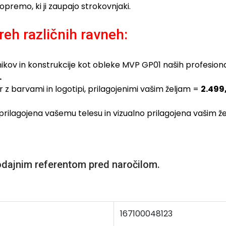
 opremo, ki ji zaupajo strokovnjaki.
reh različnih ravneh:
itnikov in konstrukcije kot obleke MVP GP01 naših profesi
.
z barvami in logotipi, prilagojenimi vašim željam =
2.499
rilagojena vašemu telesu in vizualno prilagojena vašim ž
odajnim referentom pred naročilom.
167100048123