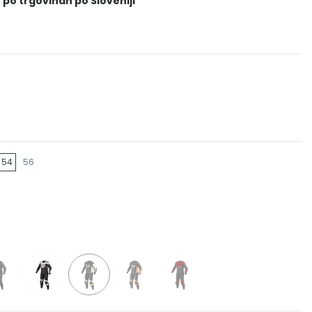
 po trgovinah po Sloveniji
54
56