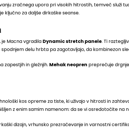
ju zračnega upora pri visokih hitrostih, temveč služi tu
 je ključno za daljše dirkaške seanse.
a
u, je Macna vgradila
Dynamic stretch panele
. Ti raztegl
n na spodnjem delu hrbta pa zagotavljajo, da kombinezon s
zapestjih in gležnjih.
Mehak neopren
preprečuje drgnjen
nološki kos opreme za tiste, ki uživajo v hitrosti in zahte
emišljen z enim samim namenom: da se vi osredotočite na na
aški dizajn, vrhunsko prezračevanje in varnostni certifikat