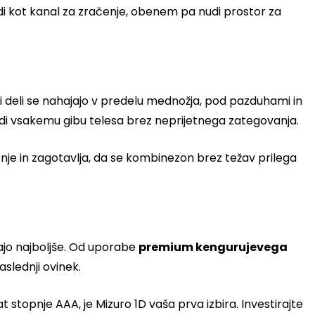
di kot kanal za zračenje, obenem pa nudi prostor za
jivi deli se nahajajo v predelu mednožja, pod pazduhami in
ledi vsakemu gibu telesa brez neprijetnega zategovanja.
je in zagotavlja, da se kombinezon brez težav prilega
vajo najboljše. Od uporabe
premium kengurujevega
slednji ovinek.
 stopnje AAA, je Mizuro 1D vaša prva izbira. Investirajte