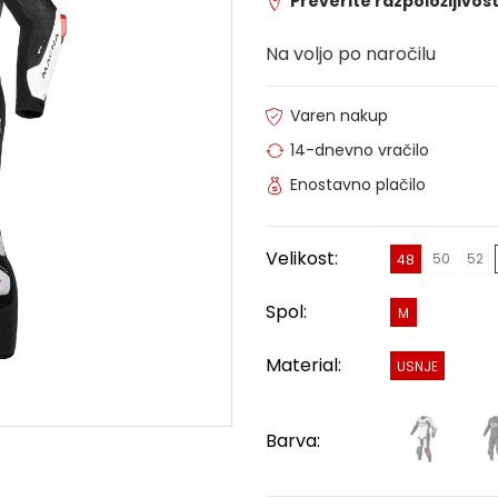
Preverite razpoložljivost
Na voljo po naročilu
Varen nakup
14-dnevno vračilo
Enostavno plačilo
Velikost:
50
52
48
Spol:
M
Material:
USNJE
Barva: