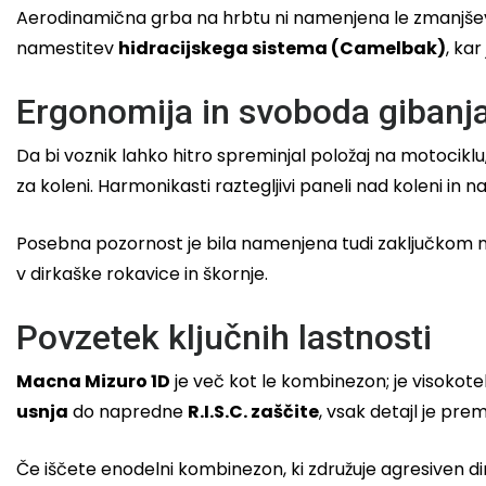
Aerodinamična grba na hrbtu ni namenjena le zmanjševan
namestitev
hidracijskega sistema (Camelbak)
, kar
Ergonomija in svoboda gibanj
Da bi voznik lahko hitro spreminjal položaj na motocikl
za koleni. Harmonikasti raztegljivi paneli nad koleni i
Posebna pozornost je bila namenjena tudi zaključkom na 
v dirkaške rokavice in škornje.
Povzetek ključnih lastnosti
Macna Mizuro 1D
je več kot le kombinezon; je visokoteh
usnja
do napredne
R.I.S.C. zaščite
, vsak detajl je pr
Če iščete enodelni kombinezon, ki združuje agresiven dirk