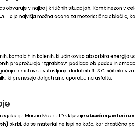
vas obvaruje v najbolj kritičnih situacijah. Kombinezon v c
AA
. To je najvišja možna ocena za motoristična oblačila, k
ih, komolcih in kolenih, ki učinkovito absorbira energijo u
olenih preprečujejo “zgrabitev” podlage ob padcu in omog
očajo enostavno vstavljanje dodatnih R.I.S.C. ščitnikov za
ki, ki prenesejo dolgotrajno uporabo na asfaltu.
bje
egulacijo. Macna Mizuro 1D vključuje
obsežne perforiran
sh)
skrbi, da se material ne lepi na kožo, kar drastično 