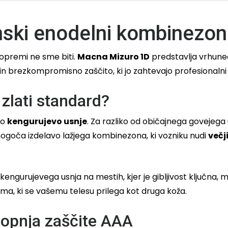
ski enodelni kombinezon 
 opremi ne sme biti.
Macna Mizuro 1D
predstavlja vrhune
 brezkompromisno zaščito, ki jo zahtevajo profesionalni di
 zlati standard?
no
kengurujevo usnje
. Za razliko od običajnega govejega 
mogoča izdelavo lažjega kombinezona, ki vozniku nudi
večj
engurujevega usnja na mestih, kjer je gibljivost ključna
ma, ki se vašemu telesu prilega kot druga koža.
opnja zaščite AAA