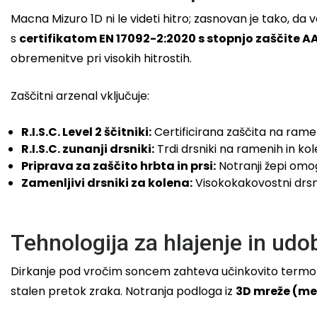
Macna Mizuro 1D ni le videti hitro; zasnovan je tako, da 
s
certifikatom EN 17092-2:2020 s stopnjo zaščite A
obremenitve pri visokih hitrostih.
Zaščitni arzenal vključuje:
R.I.S.C. Level 2 ščitniki:
Certificirana zaščita na ramen
R.I.S.C. zunanji drsniki:
Trdi drsniki na ramenih in k
Priprava za zaščito hrbta in prsi:
Notranji žepi omog
Zamenljivi drsniki za kolena:
Visokokakovostni drsni
Tehnologija za hlajenje in udo
Dirkanje pod vročim soncem zahteva učinkovito termor
stalen pretok zraka. Notranja podloga iz
3D mreže (me