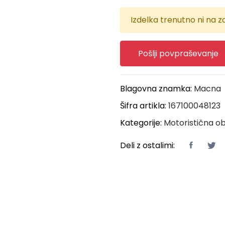
Izdelka trenutno ni na za
Pošlji povpraševanje
Blagovna znamka:
Macna
Šifra artikla:
167100048123
Kategorije:
Motoristična ob
Deli z ostalimi: