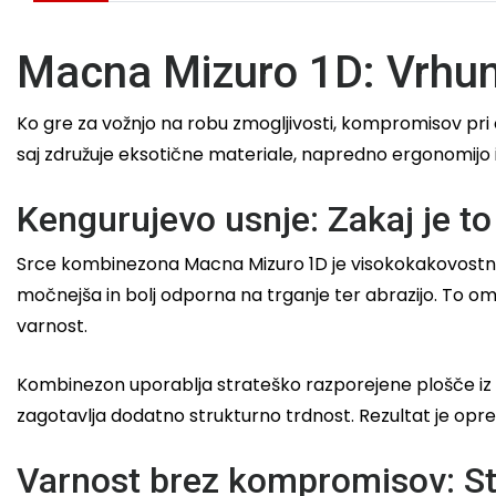
Macna Mizuro 1D: Vrhun
Ko gre za vožnjo na robu zmogljivosti, kompromisov pri
saj združuje eksotične materiale, napredno ergonomijo in
Kengurujevo usnje: Zakaj je to
Srce kombinezona Macna Mizuro 1D je visokokakovost
močnejša in bolj odporna na trganje ter abrazijo. To o
varnost.
Kombinezon uporablja strateško razporejene plošče iz k
zagotavlja dodatno strukturno trdnost. Rezultat je opre
Varnost brez kompromisov: St