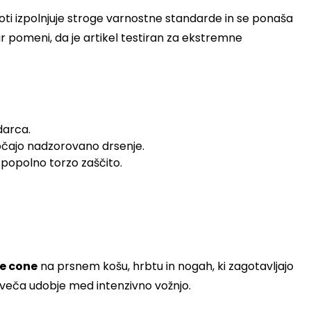
eloti izpolnjuje stroge varnostne standarde in se ponaša
ar pomeni, da je artikel testiran za ekstremne
darca.
očajo nadzorovano drsenje.
 popolno torzo zaščito.
e cone
na prsnem košu, hrbtu in nogah, ki zagotavljajo
poveča udobje med intenzivno vožnjo.