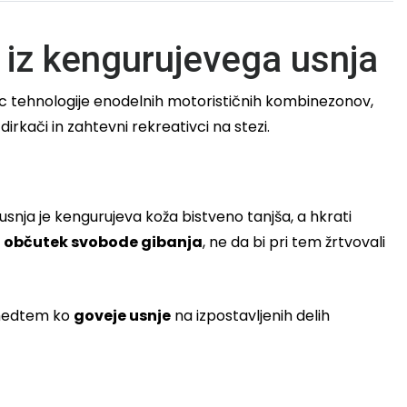
iz kengurujevega usnja
c tehnologije enodelnih motorističnih kombinezonov,
rkači in zahtevni rekreativci na stezi.
usnja je kengurujeva koža bistveno tanjša, a hkrati
i občutek svobode gibanja
, ne da bi pri tem žrtvovali
, medtem ko
goveje usnje
na izpostavljenih delih