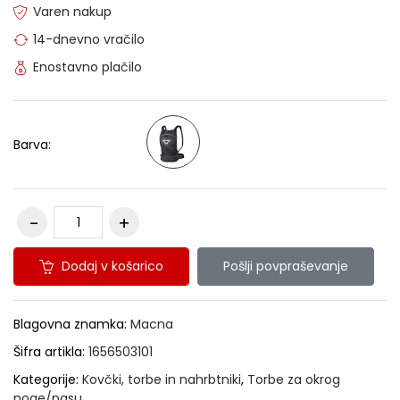
Varen nakup
14-dnevno vračilo
Enostavno plačilo
Barva:
Dodaj v košarico
Pošlji povpraševanje
Blagovna znamka:
Macna
Šifra artikla:
1656503101
Kategorije:
Kovčki, torbe in nahrbtniki
,
Torbe za okrog
noge/pasu