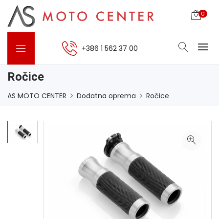
0
+386 1 562 37 00
Ročice
AS MOTO CENTER
Dodatna oprema
Ročice