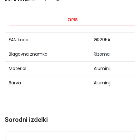
OPIS
EAN koda
GR205A
Blagovna znamka
Rizoma
Material
Aluminij
Barva
Aluminij
Sorodni izdelki