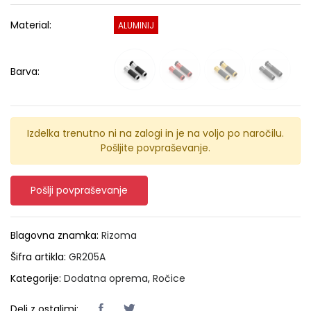
Material:
ALUMINIJ
Barva:
Izdelka trenutno ni na zalogi in je na voljo po naročilu.
Pošljite povpraševanje.
Pošlji povpraševanje
Blagovna znamka:
Rizoma
Šifra artikla:
GR205A
Kategorije:
Dodatna oprema
,
Ročice
Deli z ostalimi: