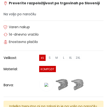
Preverite razpoložljivost po trgovinah po Sloveniji
Na voljo po naročilu
Varen nakup
14-dnevno vračilo
Enostavno plačilo
Velikost:
S
M
L
XL
2XL
XS
Material:
KOMPOZIT
Barva:
Izdelka trenutno ni na zalogi in je na voljo po naročilu.