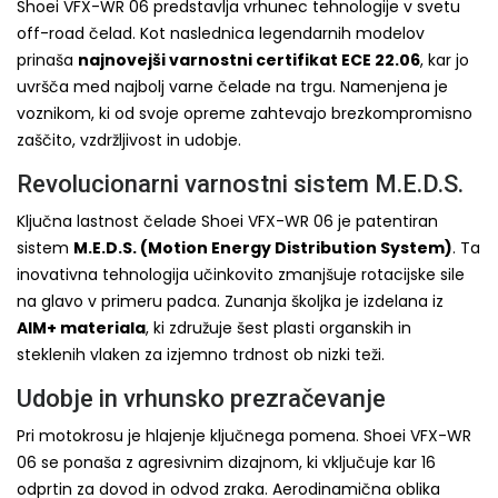
Shoei VFX-WR 06 predstavlja vrhunec tehnologije v svetu
off-road čelad. Kot naslednica legendarnih modelov
prinaša
najnovejši varnostni certifikat ECE 22.06
, kar jo
uvršča med najbolj varne čelade na trgu. Namenjena je
voznikom, ki od svoje opreme zahtevajo brezkompromisno
zaščito, vzdržljivost in udobje.
Revolucionarni varnostni sistem M.E.D.S.
Ključna lastnost čelade Shoei VFX-WR 06 je patentiran
sistem
M.E.D.S. (Motion Energy Distribution System)
. Ta
inovativna tehnologija učinkovito zmanjšuje rotacijske sile
na glavo v primeru padca. Zunanja školjka je izdelana iz
AIM+ materiala
, ki združuje šest plasti organskih in
steklenih vlaken za izjemno trdnost ob nizki teži.
Udobje in vrhunsko prezračevanje
Pri motokrosu je hlajenje ključnega pomena. Shoei VFX-WR
06 se ponaša z agresivnim dizajnom, ki vključuje kar 16
odprtin za dovod in odvod zraka. Aerodinamična oblika