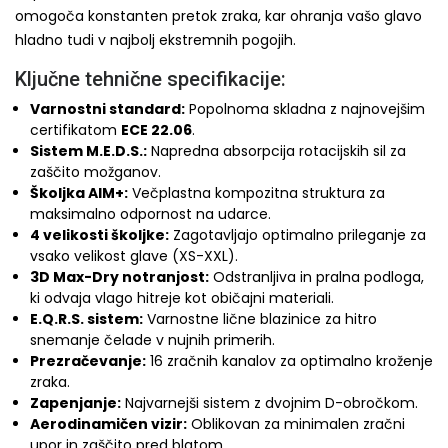
omogoča konstanten pretok zraka, kar ohranja vašo glavo
hladno tudi v najbolj ekstremnih pogojih.
Ključne tehnične specifikacije:
Varnostni standard:
Popolnoma skladna z najnovejšim
certifikatom
ECE 22.06
.
Sistem M.E.D.S.:
Napredna absorpcija rotacijskih sil za
zaščito možganov.
Školjka AIM+:
Večplastna kompozitna struktura za
maksimalno odpornost na udarce.
4 velikosti školjke:
Zagotavljajo optimalno prileganje za
vsako velikost glave (XS-XXL).
3D Max-Dry notranjost:
Odstranljiva in pralna podloga,
ki odvaja vlago hitreje kot običajni materiali.
E.Q.R.S. sistem:
Varnostne lične blazinice za hitro
snemanje čelade v nujnih primerih.
Prezračevanje:
16 zračnih kanalov za optimalno kroženje
zraka.
Zapenjanje:
Najvarnejši sistem z dvojnim D-obročkom.
Aerodinamičen vizir:
Oblikovan za minimalen zračni
upor in zaščito pred blatom.