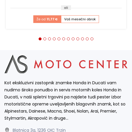
ali
Že od
11,77 €
Vaš mesečni obrok
Kot ekskluzivni zastopnik znamke Honda in Ducati vam
nudimo široko ponudbo in servis motornih koles Honda in
Ducati, v naši spletni trgovini pa najdete tudi pester izbor
motoristične opreme uveljavljenih blagovnih znamk, kot so
Alpinestars, Dainese, Macna, Shoei, Nolan, Arai, Premier,
Stylmartin, Akrapovič in druge…
Blatnica 3a, 1236 OIC Trzin