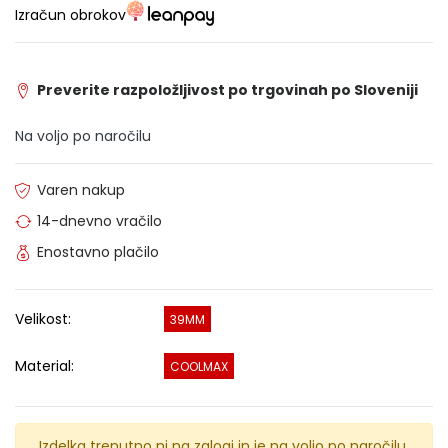
Izračun obrokov
Preverite razpoložljivost po trgovinah po Sloveniji
Na voljo po naročilu
Varen nakup
14-dnevno vračilo
Enostavno plačilo
Velikost:
39MM
Material:
COOLMAX
Izdelka trenutno ni na zalogi in je na voljo po naročilu.