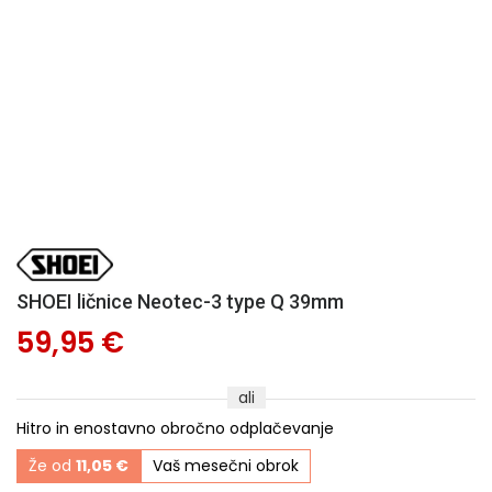
SHOEI ličnice Neotec-3 type Q 39mm
59,95 €
ali
Hitro in enostavno obročno odplačevanje
Že od
11,05 €
Vaš mesečni obrok