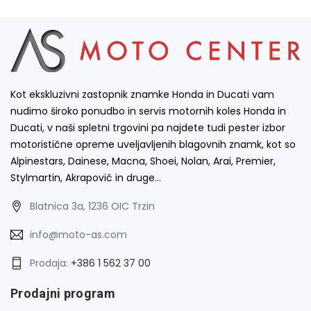
Kot ekskluzivni zastopnik znamke Honda in Ducati vam
nudimo široko ponudbo in servis motornih koles Honda in
Ducati, v naši spletni trgovini pa najdete tudi pester izbor
motoristične opreme uveljavljenih blagovnih znamk, kot so
Alpinestars, Dainese, Macna, Shoei, Nolan, Arai, Premier,
Stylmartin, Akrapovič in druge…
Blatnica 3a, 1236 OIC Trzin
info@moto-as.com
Prodaja:
+386 1 562 37 00
Prodajni program