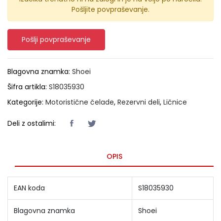
Pošljite povpraševanje.
Pošlji povpraševanje
Blagovna znamka:
Shoei
Šifra artikla:
S18035930
Kategorije:
Motoristične čelade
,
Rezervni deli
,
Ličnice
Deli z ostalimi:
OPIS
EAN koda
S18035930
Blagovna znamka
Shoei