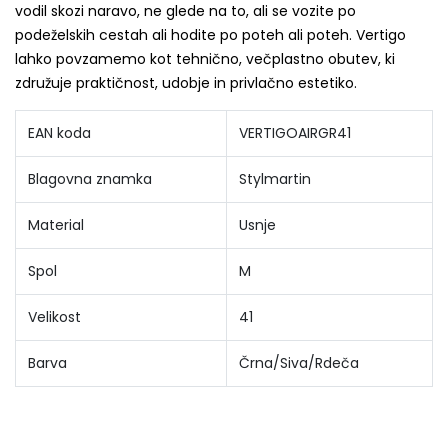
vodil skozi naravo, ne glede na to, ali se vozite po
podeželskih cestah ali hodite po poteh ali poteh. Vertigo
lahko povzamemo kot tehnično, večplastno obutev, ki
združuje praktičnost, udobje in privlačno estetiko.
EAN koda
VERTIGOAIRGR41
Blagovna znamka
Stylmartin
Material
Usnje
Spol
M
Velikost
41
Barva
Črna/Siva/Rdeča