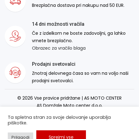
Brezplačna dostava pri nakupu nad 50 EUR.
14 dni možnosti vračila
Če z izdelkom ne boste zadovoljni, ga lahko
vrnete brezplačno.
Obrazec za vračilo blaga
Prodajni svetovalci
Znotraj delovnega časa so vam na voljo naši
prodajni svetovalci.
© 2026 Vse pravice pridržane | AS MOTO CENTER
AS Domžale Moto center d.o.o.
Izdelava spletne strani:
RSMT
Ta spletna stran za svoje delovanje uporablja
piškotke.
Sprejmi vse
Prilagodi