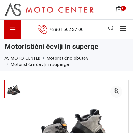
0
+386 1 562 37 00
Motoristični čevlji in superge
AS MOTO CENTER
Motoristična obutev
Motoristični čevlji in superge