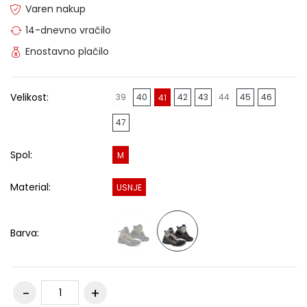
Varen nakup
14-dnevno vračilo
Enostavno plačilo
Velikost:
39
40
42
43
44
45
46
41
47
Spol:
M
Material:
USNJE
Barva: