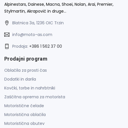
Alpinestars, Dainese, Macna, Shoei, Nolan, Arai, Premier,
Stylmartin, Akrapovič in druge…
Blatnica 3a, 1236 OIC Trzin
info@moto-as.com
Prodaja:
+386 1 562 37 00
Prodajni program
Oblačila za prosti čas
Dodatki in darila
Kovčki, torbe in nahrbtniki
Zaščitna oprema za motorista
Motoristične čelade
Motoristična oblačila
Motoristična obutev