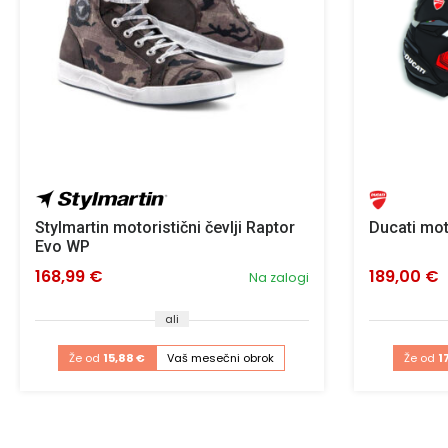
Stylmartin motoristični čevlji Raptor
Ducati mot
Evo WP
168,99 €
189,00 €
Na zalogi
ali
Že od
15,88 €
Vaš mesečni obrok
Že od
1