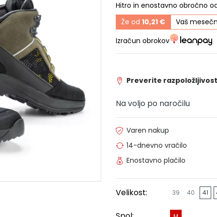
Hitro in enostavno obročno o
Že od
10,21 €
Vaš mesečn
Izračun obrokov
Preverite razpoložljivost
Na voljo po naročilu
Varen nakup
14-dnevno vračilo
Enostavno plačilo
Velikost:
39
40
41
Spol:
M