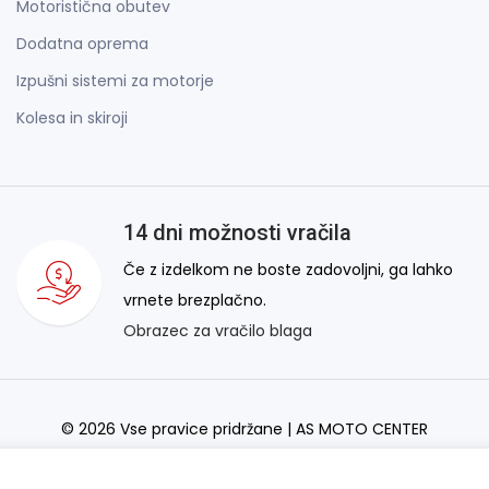
Motoristična obutev
Dodatna oprema
Izpušni sistemi za motorje
Kolesa in skiroji
14 dni možnosti vračila
Če z izdelkom ne boste zadovoljni, ga lahko
vrnete brezplačno.
Obrazec za vračilo blaga
© 2026 Vse pravice pridržane | AS MOTO CENTER
AS Domžale Moto center d.o.o.