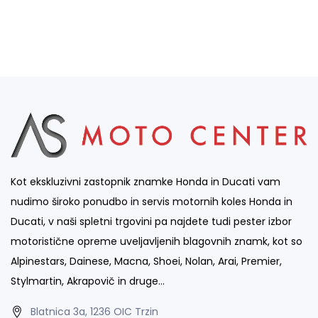
Kot ekskluzivni zastopnik znamke Honda in Ducati vam
nudimo široko ponudbo in servis motornih koles Honda in
Ducati, v naši spletni trgovini pa najdete tudi pester izbor
motoristične opreme uveljavljenih blagovnih znamk, kot so
Alpinestars, Dainese, Macna, Shoei, Nolan, Arai, Premier,
Stylmartin, Akrapovič in druge…
Blatnica 3a, 1236 OIC Trzin