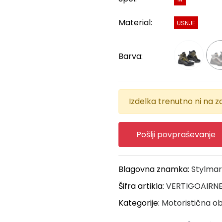
Material:
USNJE
Barva:
Izdelka trenutno ni na za
Pošlji povpraševanje
Blagovna znamka:
Stylmar
Šifra artikla:
VERTIGOAIRN
Kategorije:
Motoristična o