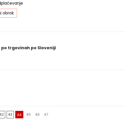
dplačevanje
i obrok
 po trgovinah po Sloveniji
42
43
45
46
47
44