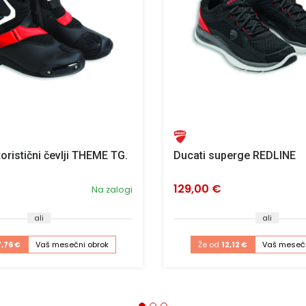
oristični čevlji THEME TG.
Ducati superge REDLINE
129,00 €
Na zalogi
ali
ali
7,76 €
Vaš mesečni obrok
Že od
12,12 €
Vaš mesečn