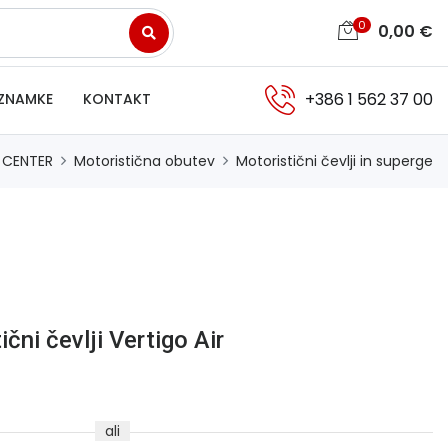
0
0,00
€
+386 1 562 37 00
ZNAMKE
KONTAKT
 CENTER
Motoristična obutev
Motoristični čevlji in superge
čni čevlji Vertigo Air
ali