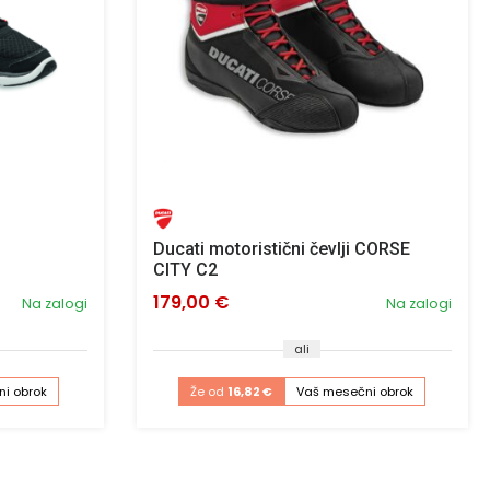
Ducati motoristični čevlji CORSE
CITY C2
179,00 €
Na zalogi
Na zalogi
ali
i obrok
Že od
16,82 €
Vaš mesečni obrok