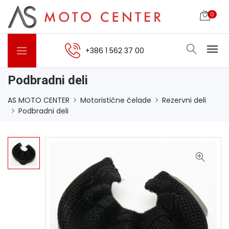
0
+386 1 562 37 00
Podbradni deli
AS MOTO CENTER
Motoristične čelade
Rezervni deli
Podbradni deli