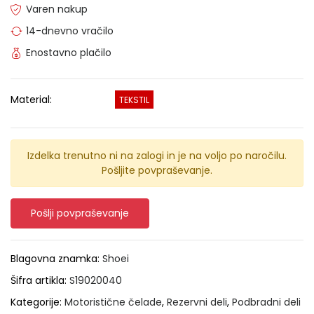
Varen nakup
14-dnevno vračilo
Enostavno plačilo
Material:
TEKSTIL
Izdelka trenutno ni na zalogi in je na voljo po naročilu.
Pošljite povpraševanje.
Pošlji povpraševanje
Blagovna znamka:
Shoei
Šifra artikla:
S19020040
Kategorije:
Motoristične čelade
,
Rezervni deli
,
Podbradni deli