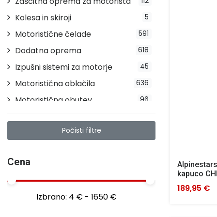
Zaščitna oprema za motorista
112
Kolesa in skiroji
5
Motoristične čelade
591
Dodatna oprema
618
Izpušni sistemi za motorje
45
Motoristična oblačila
636
Motoristična obutev
96
Počisti filtre
Cena
Alpinestars
kapuco C
189,95 €
Izbrano:
4 € - 1650 €