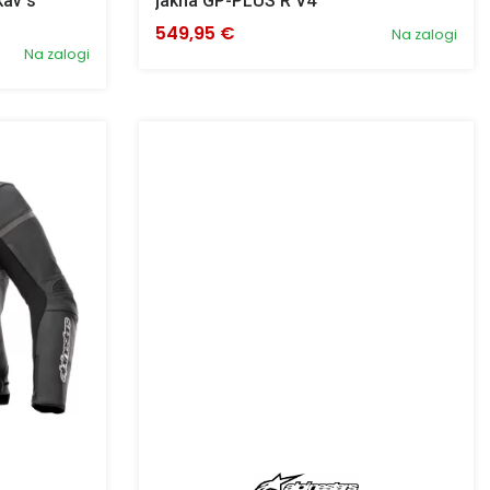
kav s
jakna GP-PLUS R V4
549,95 €
Na zalogi
Na zalogi