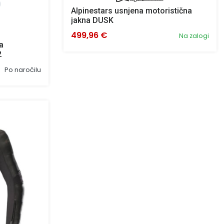
Alpinestars usnjena motoristična
jakna DUSK
499,96 €
Na zalogi
a
2
Po naročilu