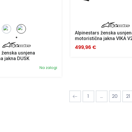
Alpinestars ženska usnjen
motoristična jakna VIKA V
499,96 €
s ženska usnjena
na jakna DUSK
Na zalogi
1
...
20
21