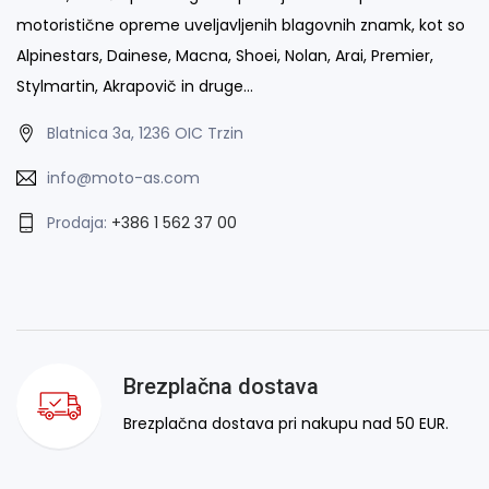
motoristične opreme uveljavljenih blagovnih znamk, kot so
Alpinestars, Dainese, Macna, Shoei, Nolan, Arai, Premier,
Stylmartin, Akrapovič in druge…
Blatnica 3a, 1236 OIC Trzin
info@moto-as.com
Prodaja:
+386 1 562 37 00
Brezplačna dostava
Brezplačna dostava pri nakupu nad 50 EUR.