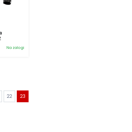
a
2
Na zalogi
22
23