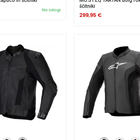
puco in ščitniki
MO.ST.EQ TARTAN dolg ro
ščitniki
Na zalogi
299,95 €