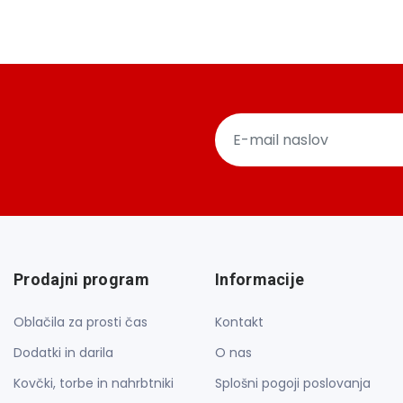
Prodajni program
Informacije
Oblačila za prosti čas
Kontakt
Dodatki in darila
O nas
Kovčki, torbe in nahrbtniki
Splošni pogoji poslovanja