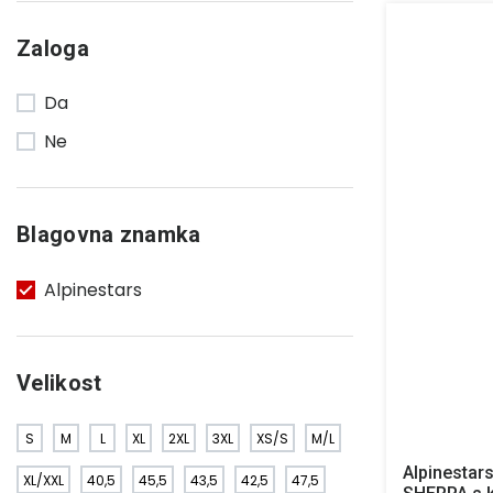
Zaloga
Da
Ne
Blagovna znamka
Alpinestars
Velikost
S
M
L
XL
2XL
3XL
XS/S
M/L
Alpinestars
XL/XXL
40,5
45,5
43,5
42,5
47,5