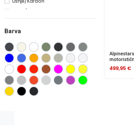
Usnje/Karbon
Usnje/Tekstil
Barva
Alpinestar
motoristič
499,95 €