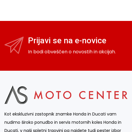
Prijavi se na e-novice
In bodi obveščen o novostih in akcijah.
Kot ekskluzivni zastopnik znamke Honda in Ducati vam
nudimo široko ponudbo in servis motornih koles Honda in
Ducati, v naši spletni trgovini pa najdete tudi pester izbor