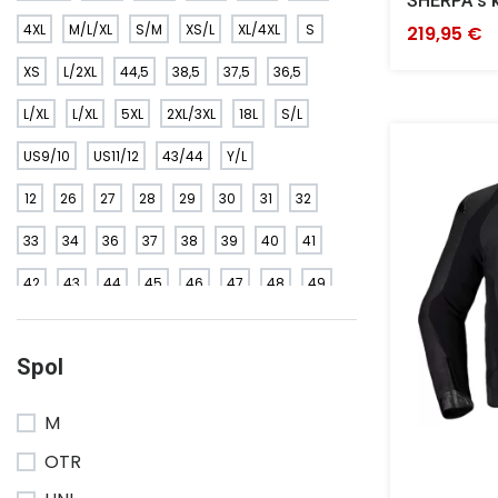
SHERPA s ka
4XL
M/L/XL
S/M
XS/L
XL/4XL
S
219,95 €
XS
L/2XL
44,5
38,5
37,5
36,5
L/XL
L/XL
5XL
2XL/3XL
18L
S/L
US9/10
US11/12
43/44
Y/L
12
26
27
28
29
30
31
32
33
34
36
37
38
39
40
41
42
43
44
45
46
47
48
49
50
52
54
56
58
60
Spol
M
OTR