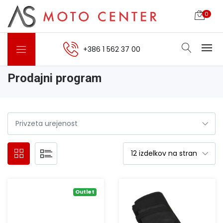
0
+386 1 562 37 00
Prodajni program
Outlet