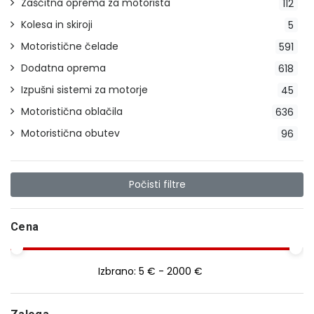
Zaščitna oprema za motorista
112
Kolesa in skiroji
5
Motoristične čelade
591
Dodatna oprema
618
Izpušni sistemi za motorje
45
Motoristična oblačila
636
Motoristična obutev
96
Počisti filtre
Cena
Izbrano:
5 € - 2000 €