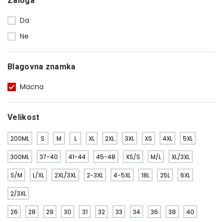
Zaloga
Da
Ne
Blagovna znamka
Macna
Velikost
200ML
S
M
L
XL
2XL
3XL
XS
4XL
5XL
300ML
37-40
41-44
45-48
XS/S
M/L
XL/3XL
S/M
L/XL
2XL/3XL
2-3XL
4-5XL
18L
25L
6XL
2/3XL
26
28
29
30
31
32
33
34
36
38
40