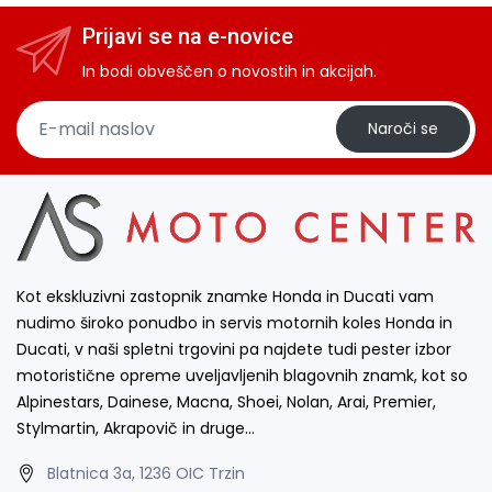
Prijavi se na e-novice
In bodi obveščen o novostih in akcijah.
Naroči se
Kot ekskluzivni zastopnik znamke Honda in Ducati vam
nudimo široko ponudbo in servis motornih koles Honda in
Ducati, v naši spletni trgovini pa najdete tudi pester izbor
motoristične opreme uveljavljenih blagovnih znamk, kot so
Alpinestars, Dainese, Macna, Shoei, Nolan, Arai, Premier,
Stylmartin, Akrapovič in druge…
Blatnica 3a, 1236 OIC Trzin