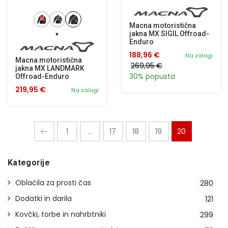
Macna motoristična
jakna MX SIGIL Offroad-
Enduro
188,96 €
Na zalogi
Macna motoristična
269,95 €
jakna MX LANDMARK
30% popusta
Offroad-Enduro
219,95 €
Na zalogi
1
...
17
18
19
20
Kategorije
Oblačila za prosti čas
280
Dodatki in darila
121
Kovčki, torbe in nahrbtniki
299