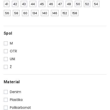
41
42
43
44
45
46
47
48
50
52
54
56
58
60
134
140
146
152
158
Spol
M
OTR
UNI
Ž
Material
Denim
Plastika
Polikarbonat