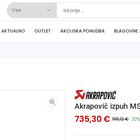
AKTUALNO
OUTLET
AKCIJSKA PONUDBA
BLAGOVNE 
Akrapovič izpuh M
735,30 €
919,12 €
20%