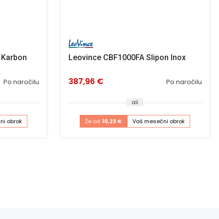
 Karbon
Leovince CBF1000FA Slipon Inox
387,96 €
Po naročilu
Po naročilu
ali
ni obrok
Že od
10,23 €
Vaš mesečni obrok