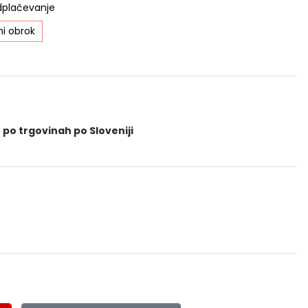
dplačevanje
i obrok
 po trgovinah po Sloveniji