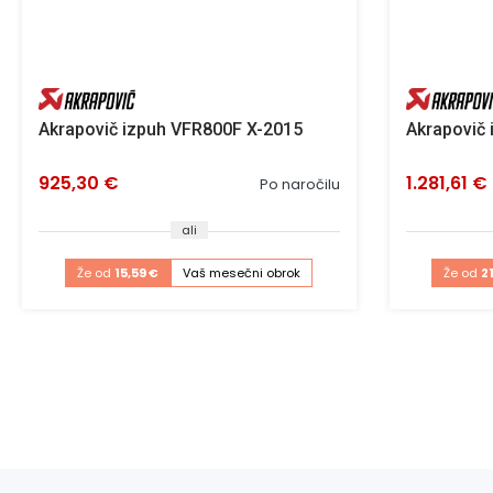
Akrapovič izpuh VFR800F X-2015
Akrapovič
925,30 €
1.281,61 €
Po naročilu
ali
Že od
15,59 €
Vaš mesečni obrok
Že od
2