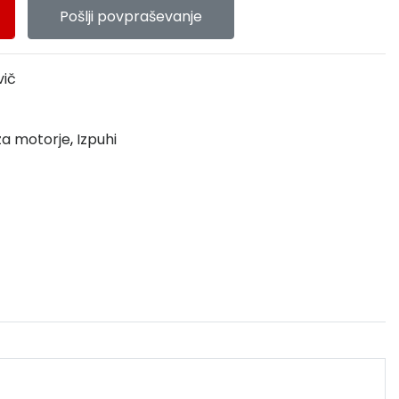
Pošlji povpraševanje
vič
 za motorje
,
Izpuhi