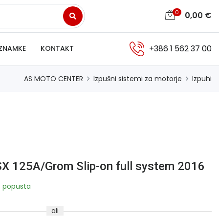
0
0,00
€
+386 1 562 37 00
ZNAMKE
KONTAKT
AS MOTO CENTER
Izpušni sistemi za motorje
Izpuhi
SX 125A/Grom Slip-on full system 2016
 popusta
ali