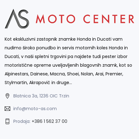
Kot ekskluzivni zastopnik znamke Honda in Ducati vam
nudimo široko ponudbo in servis motornih koles Honda in
Ducati, v naši spletni trgovini pa najdete tudi pester izbor
motoristične opreme uveljavljenih blagovnih znamk, kot so
Alpinestars, Dainese, Macna, Shoei, Nolan, Arai, Premier,
Stylmartin, Akrapovič in druge…
Blatnica 3a, 1236 OIC Trzin
info@moto-as.com
Prodaja:
+386 1 562 37 00