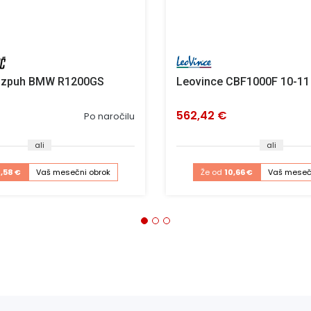
 izpuh BMW R1200GS
Leovince CBF1000F 10-11
562,42 €
Po naročilu
ali
ali
1,58 €
Vaš mesečni obrok
Že od
10,66 €
Vaš meseč