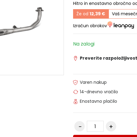
Hitro in enostavno obročno o
Že od
12,39 €
Vaš mesečn
Izračun obrokov
Na zalogi
Preverite razpoložljivost
Varen nakup
14-dnevno vračilo
Enostavno plačilo