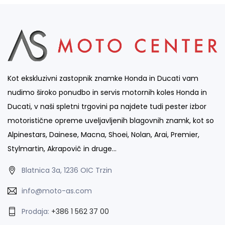
Kot ekskluzivni zastopnik znamke Honda in Ducati vam
nudimo široko ponudbo in servis motornih koles Honda in
Ducati, v naši spletni trgovini pa najdete tudi pester izbor
motoristične opreme uveljavljenih blagovnih znamk, kot so
Alpinestars, Dainese, Macna, Shoei, Nolan, Arai, Premier,
Stylmartin, Akrapovič in druge…
Blatnica 3a, 1236 OIC Trzin
info@moto-as.com
Prodaja:
+386 1 562 37 00