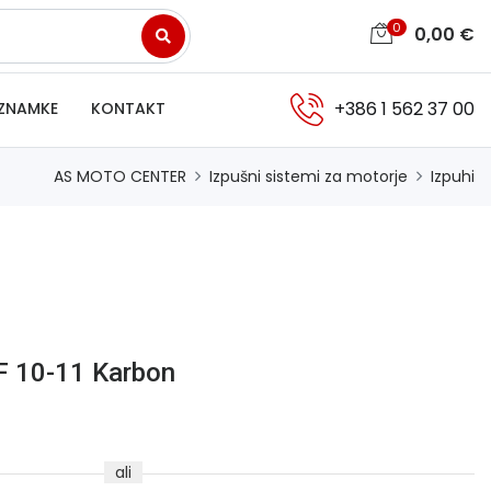
0
0,00
€
+386 1 562 37 00
ZNAMKE
KONTAKT
AS MOTO CENTER
Izpušni sistemi za motorje
Izpuhi
F 10-11 Karbon
ali