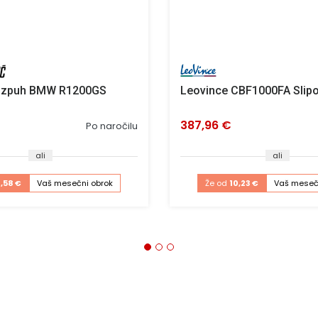
 izpuh BMW R1200GS
Leovince CBF1000FA Slipo
387,96 €
Po naročilu
ali
ali
1,58 €
Vaš mesečni obrok
Že od
10,23 €
Vaš meseč