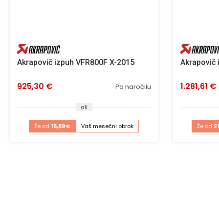
Akrapovič izpuh VFR800F X-2015
Akrapovič
925,30 €
1.281,61 €
Po naročilu
ali
Že od
15,59 €
Vaš mesečni obrok
Že od
2