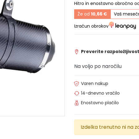
Hitro in enostavno obročno o
Že od
10,66 €
Vaš mesečn
Izračun obrokov
Preverite razpoložljivost
Na voljo po naročilu
Varen nakup
14-dnevno vračilo
Enostavno plačilo
Izdelka trenutno ni na za