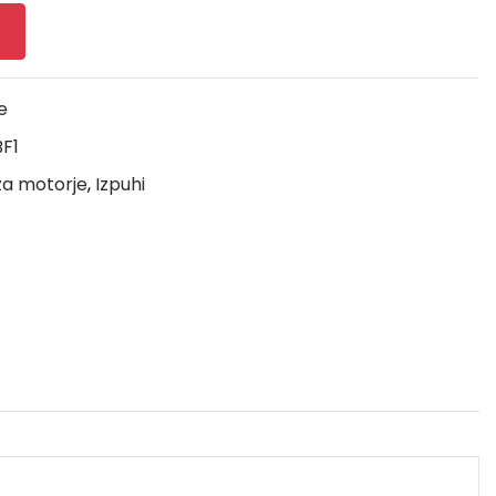
e
F1
 za motorje
,
Izpuhi