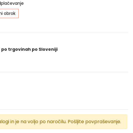
dplačevanje
i obrok
 po trgovinah po Sloveniji
logi in je na voljo po naročilu. Pošljite povpraševanje.