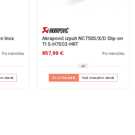
n Inox
Akrapovič izpuh NC750S/X/D Slip-on
TI S-H7SO2-HRT
857,99 €
Po naročilu
Po naročilu
ali
ni obrok
Že od
14,44 €
Vaš mesečni obrok