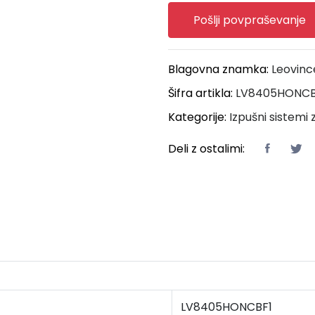
Pošlji povpraševanje
Blagovna znamka:
Leovinc
Šifra artikla:
LV8405HONCB
Kategorije:
Izpušni sistemi
Deli z ostalimi:
LV8405HONCBF1