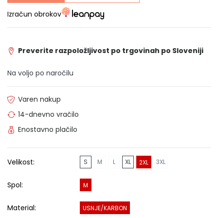
Izračun obrokov
Preverite razpoložljivost po trgovinah po Sloveniji
Na voljo po naročilu
Varen nakup
14-dnevno vračilo
Enostavno plačilo
Velikost:
S
M
L
XL
3XL
2XL
Spol:
M
Material:
USNJE/KARBON