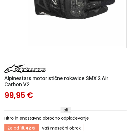
Alpinestars motoristične rokavice SMX 2 Air
Carbon V2
99,95 €
ali
Hitro in enostavno obročno odplačevanje
Že od
18,42 €
Vaš mesečni obrok