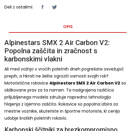
Deli z ostalimi:
OPIS
Alpinestars SMX 2 Air Carbon V2:
Popolna zaščita in zračnost s
karbonskimi vlakni
Ali med vožnjo v vročih poletnih dneh pogrešate osvežujoč
prepih, a hkrati ne želite ogroziti varnosti svojih rok?
Motoristične rokavice
Alpinestars SMX 2 Air Carbon V2
so
oblikovane prav za ta namen. Ta nadgrajena različica
priljubljenega modela združuje napredno tehnologijo
hlajenja z izjemno zaščito. Rokavice so popolna izbira za
mestne voznike, skuteriste in športne motoriste, ki cenijo
udobje kratkih poletnih rokavic.
Karbonski ščitniki za brezkompromisno