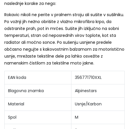
naslednje korake za nego:
Rokavic nikoli ne perite v pralnem stroju ali sušite v sušilniku.
Po vožnji jih nežno obrišite z vlažno mikrofibra krpo, da
odstranite prah, pot in mrčes. Sušite jih izključno na sobni
temperaturi, stran od neposrednih virov toplote, kot sta
radiator ali močno sonce. Po sušenju usnjene predele
občasno negujte s kakovostnim balzamom za motoristično
usnje, mrežaste tekstilne dele pa lahko osvežite z
namenskim čistilom za tekstilne moto jakne.
EAN koda
356771710XXL
Blagovna znamka
Alpinestars
Material
Usnje/Karbon
Spol
M