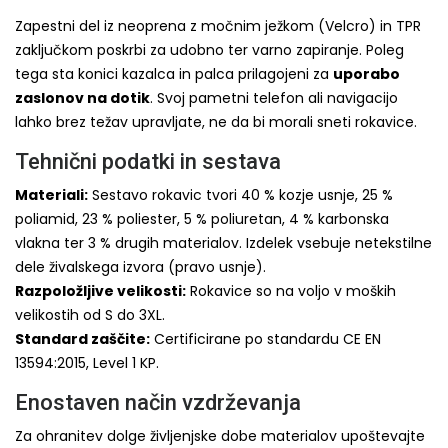
Zapestni del iz neoprena z močnim ježkom (Velcro) in TPR
zaključkom poskrbi za udobno ter varno zapiranje. Poleg
tega sta konici kazalca in palca prilagojeni za
uporabo
zaslonov na dotik
. Svoj pametni telefon ali navigacijo
lahko brez težav upravljate, ne da bi morali sneti rokavice.
Tehnični podatki in sestava
Materiali:
Sestavo rokavic tvori 40 % kozje usnje, 25 %
poliamid, 23 % poliester, 5 % poliuretan, 4 % karbonska
vlakna ter 3 % drugih materialov. Izdelek vsebuje netekstilne
dele živalskega izvora (pravo usnje).
Razpoložljive velikosti:
Rokavice so na voljo v moških
velikostih od S do 3XL.
Standard zaščite:
Certificirane po standardu CE EN
13594:2015, Level 1 KP.
Enostaven način vzdrževanja
Za ohranitev dolge življenjske dobe materialov upoštevajte