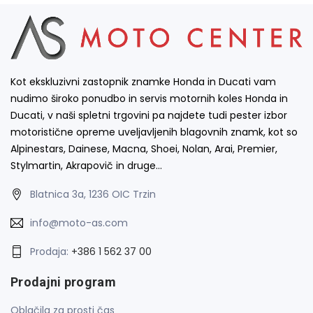
Kot ekskluzivni zastopnik znamke Honda in Ducati vam
nudimo široko ponudbo in servis motornih koles Honda in
Ducati, v naši spletni trgovini pa najdete tudi pester izbor
motoristične opreme uveljavljenih blagovnih znamk, kot so
Alpinestars, Dainese, Macna, Shoei, Nolan, Arai, Premier,
Stylmartin, Akrapovič in druge…
Blatnica 3a, 1236 OIC Trzin
info@moto-as.com
Prodaja:
+386 1 562 37 00
Prodajni program
Oblačila za prosti čas