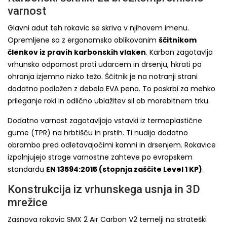
varnost
Glavni adut teh rokavic se skriva v njihovem imenu.
Opremljene so z ergonomsko oblikovanim
ščitnikom
členkov iz pravih karbonskih vlaken
. Karbon zagotavlja
vrhunsko odpornost proti udarcem in drsenju, hkrati pa
ohranja izjemno nizko težo. Ščitnik je na notranji strani
dodatno podložen z debelo EVA peno. To poskrbi za mehko
prileganje roki in odlično ublažitev sil ob morebitnem trku.
Dodatno varnost zagotavljajo vstavki iz termoplastične
gume (TPR) na hrbtišču in prstih. Ti nudijo dodatno
obrambo pred odletavajočimi kamni in drsenjem. Rokavice
izpolnjujejo stroge varnostne zahteve po evropskem
standardu
EN 13594:2015 (stopnja zaščite Level 1 KP)
.
Konstrukcija iz vrhunskega usnja in 3D
mrežice
Zasnova rokavic SMX 2 Air Carbon V2 temelji na strateški