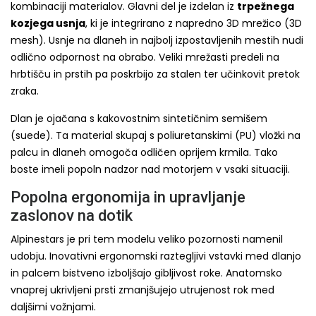
kombinaciji materialov. Glavni del je izdelan iz
trpežnega
kozjega usnja
, ki je integrirano z napredno 3D mrežico (3D
mesh). Usnje na dlaneh in najbolj izpostavljenih mestih nudi
odlično odpornost na obrabo. Veliki mrežasti predeli na
hrbtišču in prstih pa poskrbijo za stalen ter učinkovit pretok
zraka.
Dlan je ojačana s kakovostnim sintetičnim semišem
(suede). Ta material skupaj s poliuretanskimi (PU) vložki na
palcu in dlaneh omogoča odličen oprijem krmila. Tako
boste imeli popoln nadzor nad motorjem v vsaki situaciji.
Popolna ergonomija in upravljanje
zaslonov na dotik
Alpinestars je pri tem modelu veliko pozornosti namenil
udobju. Inovativni ergonomski raztegljivi vstavki med dlanjo
in palcem bistveno izboljšajo gibljivost roke. Anatomsko
vnaprej ukrivljeni prsti zmanjšujejo utrujenost rok med
daljšimi vožnjami.