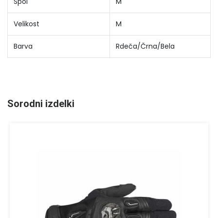
Spol
M
Velikost
M
Barva
Rdeča/Črna/Bela
Sorodni izdelki