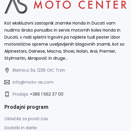
Kot ekskluzivni zastopnik znamke Honda in Ducati vam
nudimo široko ponudbo in servis motornih koles Honda in
Ducati, v naši spletni trgovini pa najdete tudi pester izbor
motoristične opreme uveljavljenih blagovnih znamk, kot so
Alpinestars, Dainese, Macna, Shoei, Nolan, Arai, Premier,
Stylmartin, Akrapovič in druge…
Blatnica 3a, 1236 OIC Trzin
info@moto-as.com
Prodaja:
+386 1 562 37 00
Prodajni program
Oblačila za prosti čas
Dodatki in darila