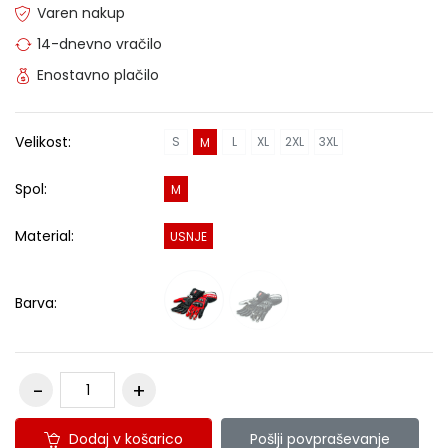
Varen nakup
14-dnevno vračilo
Enostavno plačilo
Velikost:
S
L
XL
2XL
3XL
M
Spol:
M
Material:
USNJE
Barva:
Dodaj v košarico
Pošlji povpraševanje