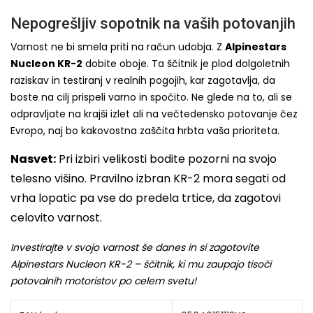
Nepogrešljiv sopotnik na vaših potovanjih
Varnost ne bi smela priti na račun udobja. Z
Alpinestars
Nucleon KR-2
dobite oboje. Ta ščitnik je plod dolgoletnih
raziskav in testiranj v realnih pogojih, kar zagotavlja, da
boste na cilj prispeli varno in spočito. Ne glede na to, ali se
odpravljate na krajši izlet ali na večtedensko potovanje čez
Evropo, naj bo kakovostna zaščita hrbta vaša prioriteta.
Nasvet:
Pri izbiri velikosti bodite pozorni na svojo
telesno višino. Pravilno izbran KR-2 mora segati od
vrha lopatic pa vse do predela trtice, da zagotovi
celovito varnost.
Investirajte v svojo varnost še danes in si zagotovite
Alpinestars Nucleon KR-2 – ščitnik, ki mu zaupajo tisoči
potovalnih motoristov po celem svetu!