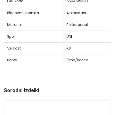
EAN koda
65046151113XS
Blagovna znamka
Alpinestars
Material
Polikarbonat
Spol
UNI
Velikost
XS
Barva
Črna/Rdeča
Sorodni izdelki