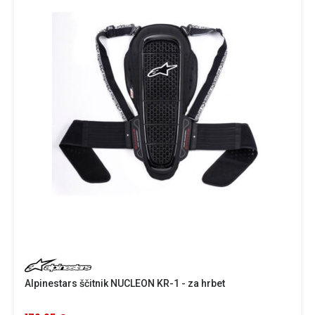
Alpinestars ščitnik NUCLEON KR-1 - za hrbet