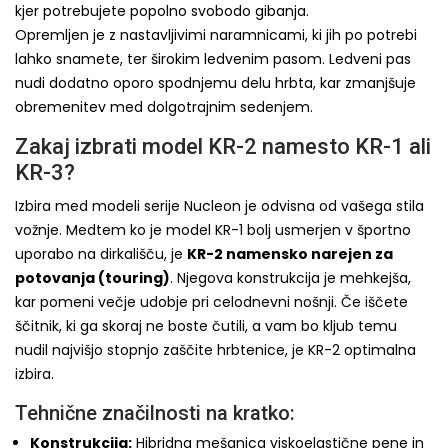
kjer potrebujete popolno svobodo gibanja.
Opremljen je z nastavljivimi naramnicami, ki jih po potrebi
lahko snamete, ter širokim ledvenim pasom. Ledveni pas
nudi dodatno oporo spodnjemu delu hrbta, kar zmanjšuje
obremenitev med dolgotrajnim sedenjem.
Zakaj izbrati model KR-2 namesto KR-1 ali
KR-3?
Izbira med modeli serije Nucleon je odvisna od vašega stila
vožnje. Medtem ko je model KR-1 bolj usmerjen v športno
uporabo na dirkališču, je
KR-2 namensko narejen za
potovanja (touring)
. Njegova konstrukcija je mehkejša,
kar pomeni večje udobje pri celodnevni nošnji. Če iščete
ščitnik, ki ga skoraj ne boste čutili, a vam bo kljub temu
nudil najvišjo stopnjo zaščite hrbtenice, je KR-2 optimalna
izbira.
Tehnične značilnosti na kratko:
Konstrukcija:
Hibridna mešanica viskoelastične pene in