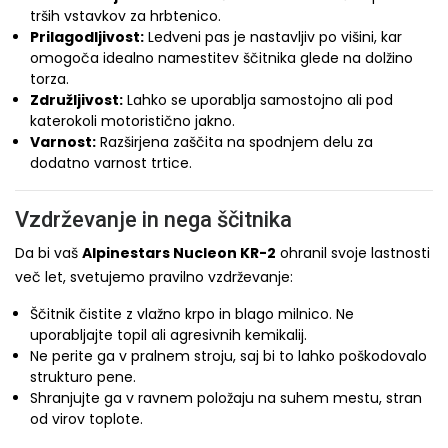
trših vstavkov za hrbtenico.
Prilagodljivost:
Ledveni pas je nastavljiv po višini, kar
omogoča idealno namestitev ščitnika glede na dolžino
torza.
Združljivost:
Lahko se uporablja samostojno ali pod
katerokoli motoristično jakno.
Varnost:
Razširjena zaščita na spodnjem delu za
dodatno varnost trtice.
Vzdrževanje in nega ščitnika
Da bi vaš
Alpinestars Nucleon KR-2
ohranil svoje lastnosti
več let, svetujemo pravilno vzdrževanje:
Ščitnik čistite z vlažno krpo in blago milnico. Ne
uporabljajte topil ali agresivnih kemikalij.
Ne perite ga v pralnem stroju, saj bi to lahko poškodovalo
strukturo pene.
Shranjujte ga v ravnem položaju na suhem mestu, stran
od virov toplote.