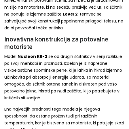
lahek, vrhunski potovalni ščitnik za hrbet, ki je bil zasnovan z
mislijo na motoriste, ki na sedežu preživijo več ur. Ta ščitnik
ne ponuja le izjemne zaščite
Level 2
, temveč se
zahvaljujoč svoji konstrukciji popolnoma prilagodi telesu, ne
da bi povzročal točke pritiska.
Inovativna konstrukcija za potovalne
motoriste
Model
Nucleon KR-2
se od drugih ščitnikov v seriji razlikuje
po svoji mehkobi in prožnosti. Izdelan je iz napredne
viskoelastične spominske pene, ki je lahka in hkrati izjemno
učinkovita pri absorpciji energije udarca. Ta material
omogoča, da ščitnik ostane tanek in diskreten pod vašo
potovalno jakno, hkrati pa nudi zaščito, ki jo potrebujete v
kritičnih situacijah.
Ena največjih prednosti tega modela je njegova
sposobnost, da ostane prožen tudi pri različnih
temperaturah, kar je bistveno za motoriste, ki potujejo skozi