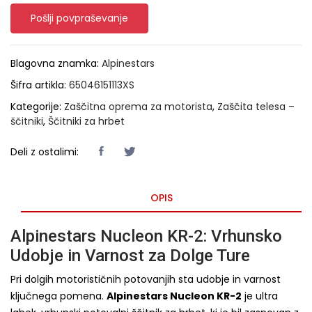
Pošlji povpraševanje
Blagovna znamka:
Alpinestars
Šifra artikla:
65046151113XS
Kategorije:
Zaščitna oprema za motorista
,
Zaščita telesa –
ščitniki
,
Ščitniki za hrbet
Deli z ostalimi:
OPIS
Alpinestars Nucleon KR-2: Vrhunsko
Udobje in Varnost za Dolge Ture
Pri dolgih motorističnih potovanjih sta udobje in varnost
ključnega pomena.
Alpinestars Nucleon KR-2
je ultra