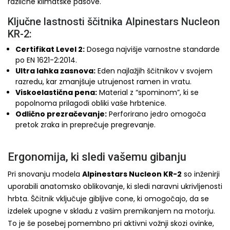
različne klimatske pasove.
Ključne lastnosti ščitnika Alpinestars Nucleon
KR-2:
Certifikat Level 2:
Dosega najvišje varnostne standarde
po EN 1621-2:2014.
Ultra lahka zasnova:
Eden najlažjih ščitnikov v svojem
razredu, kar zmanjšuje utrujenost ramen in vratu.
Viskoelastična pena:
Material z “spominom”, ki se
popolnoma prilagodi obliki vaše hrbtenice.
Odlično prezračevanje:
Perforirano jedro omogoča
pretok zraka in preprečuje pregrevanje.
Ergonomija, ki sledi vašemu gibanju
Pri snovanju modela
Alpinestars Nucleon KR-2
so inženirji
uporabili anatomsko oblikovanje, ki sledi naravni ukrivljenosti
hrbta. Ščitnik vključuje gibljive cone, ki omogočajo, da se
izdelek upogne v skladu z vašim premikanjem na motorju.
To je še posebej pomembno pri aktivni vožnji skozi ovinke,