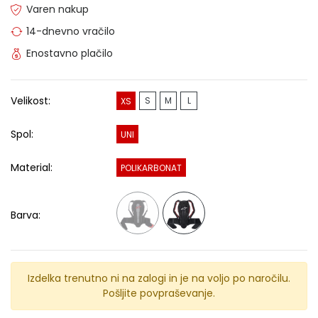
Varen nakup
14-dnevno vračilo
Enostavno plačilo
Velikost:
S
M
L
XS
Spol:
UNI
Material:
POLIKARBONAT
Barva:
Izdelka trenutno ni na zalogi in je na voljo po naročilu.
Pošljite povpraševanje.