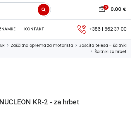
0
0,00
€
+386 1 562 37 00
ZNAMKE
KONTAKT
ER
Zaščitna oprema za motorista
Zaščita telesa – ščitniki
Ščitniki za hrbet
k NUCLEON KR-2 - za hrbet