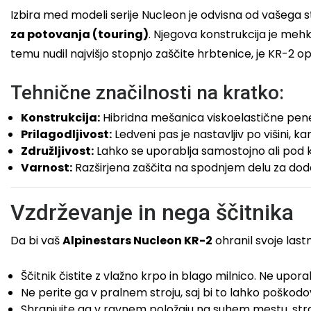
Izbira med modeli serije Nucleon je odvisna od vašega s
za potovanja (touring)
. Njegova konstrukcija je mehke
temu nudil najvišjo stopnjo zaščite hrbtenice, je KR-2 op
Tehnične značilnosti na kratko:
Konstrukcija:
Hibridna mešanica viskoelastične pene 
Prilagodljivost:
Ledveni pas je nastavljiv po višini, 
Združljivost:
Lahko se uporablja samostojno ali pod k
Varnost:
Razširjena zaščita na spodnjem delu za doda
Vzdrževanje in nega ščitnika
Da bi vaš
Alpinestars Nucleon KR-2
ohranil svoje last
Ščitnik čistite z vlažno krpo in blago milnico. Ne uporabl
Ne perite ga v pralnem stroju, saj bi to lahko poškod
Shranjujte ga v ravnem položaju na suhem mestu, stra