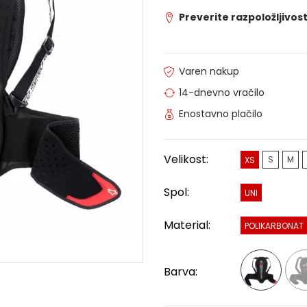
Preverite razpoložljivost
Varen nakup
14-dnevno vračilo
Enostavno plačilo
Velikost:
S
M
XS
Spol:
UNI
Material:
POLIKARBONAT
Barva: