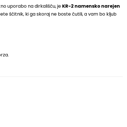
tno uporabo na dirkališču, je
KR-2 namensko narejen
e ščitnik, ki ga skoraj ne boste čutili, a vam bo kljub
orza.