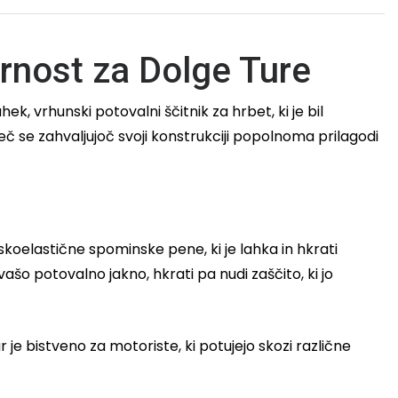
rnost za Dolge Ture
ahek, vrhunski potovalni ščitnik za hrbet, ki je bil
eč se zahvaljujoč svoji konstrukciji popolnoma prilagodi
viskoelastične spominske pene, ki je lahka in hkrati
šo potovalno jakno, hkrati pa nudi zaščito, ki jo
je bistveno za motoriste, ki potujejo skozi različne