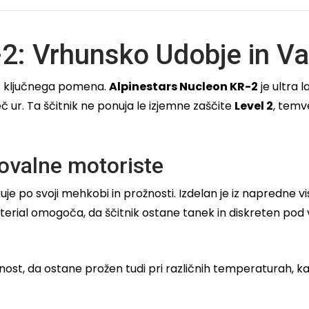
2: Vrhunsko Udobje in Va
ost ključnega pomena.
Alpinestars Nucleon KR-2
je ultra l
eč ur. Ta ščitnik ne ponuja le izjemne zaščite
Level 2
, temv
tovalne motoriste
ikuje po svoji mehkobi in prožnosti. Izdelan je iz napredne 
terial omogoča, da ščitnik ostane tanek in diskreten pod va
st, da ostane prožen tudi pri različnih temperaturah, kar 