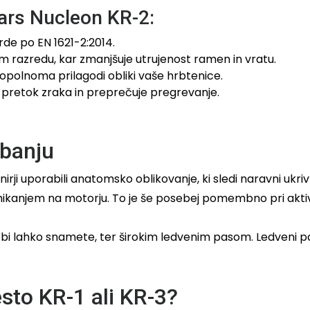
tars Nucleon KR-2:
de po EN 1621-2:2014.
em razredu, kar zmanjšuje utrujenost ramen in vratu.
opolnoma prilagodi obliki vaše hrbtenice.
pretok zraka in preprečuje pregrevanje.
ibanju
nirji uporabili anatomsko oblikovanje, ki sledi naravni ukrivlj
kanjem na motorju. To je še posebej pomembno pri aktivni
trebi lahko snamete, ter širokim ledvenim pasom. Ledveni
sto KR-1 ali KR-3?