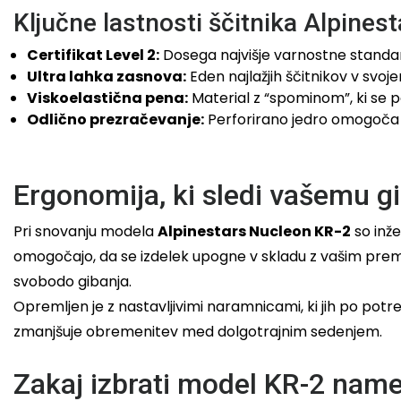
Ključne lastnosti ščitnika Alpines
Certifikat Level 2:
Dosega najvišje varnostne standar
Ultra lahka zasnova:
Eden najlažjih ščitnikov v svoj
Viskoelastična pena:
Material z “spominom”, ki se p
Odlično prezračevanje:
Perforirano jedro omogoča 
Ergonomija, ki sledi vašemu g
Pri snovanju modela
Alpinestars Nucleon KR-2
so inže
omogočajo, da se izdelek upogne v skladu z vašim premi
svobodo gibanja.
Opremljen je z nastavljivimi naramnicami, ki jih po po
zmanjšuje obremenitev med dolgotrajnim sedenjem.
Zakaj izbrati model KR-2 name