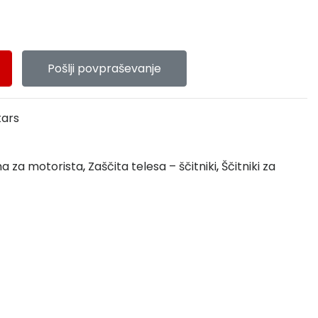
Pošlji povpraševanje
tars
a za motorista
,
Zaščita telesa – ščitniki
,
Ščitniki za