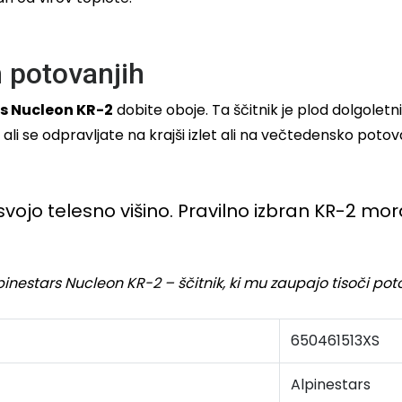
h potovanjih
s Nucleon KR-2
dobite oboje. Ta ščitnik je plod dolgoletnih
o, ali se odpravljate na krajši izlet ali na večtedensko po
na svojo telesno višino. Pravilno izbran KR-2 
Alpinestars Nucleon KR-2 – ščitnik, ki mu zaupajo tisoči p
650461513XS
Alpinestars