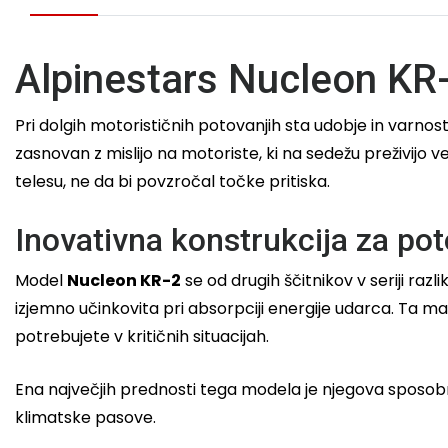
Alpinestars Nucleon KR-
Pri dolgih motorističnih potovanjih sta udobje in varn
zasnovan z mislijo na motoriste, ki na sedežu preživijo v
telesu, ne da bi povzročal točke pritiska.
Inovativna konstrukcija za po
Model
Nucleon KR-2
se od drugih ščitnikov v seriji razl
izjemno učinkovita pri absorpciji energije udarca. Ta ma
potrebujete v kritičnih situacijah.
Ena največjih prednosti tega modela je njegova sposobno
klimatske pasove.