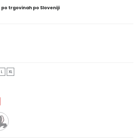
 po trgovinah po Sloveniji
L
XL