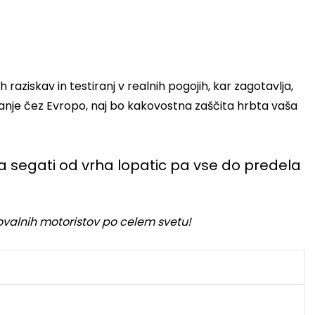
 raziskav in testiranj v realnih pogojih, kar zagotavlja,
tovanje čez Evropo, naj bo kakovostna zaščita hrbta vaša
mora segati od vrha lopatic pa vse do predela
otovalnih motoristov po celem svetu!