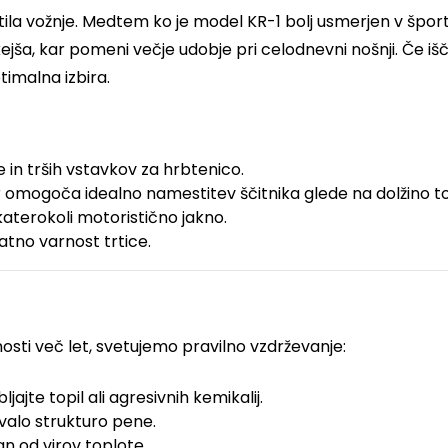
tila vožnje. Medtem ko je model KR-1 bolj usmerjen v špor
jša, kar pomeni večje udobje pri celodnevni nošnji. Če iščet
timalna izbira.
in trših vstavkov za hrbtenico.
kar omogoča idealno namestitev ščitnika glede na dolžino t
aterokoli motoristično jakno.
tno varnost trtice.
nosti več let, svetujemo pravilno vzdrževanje:
jajte topil ali agresivnih kemikalij.
ovalo strukturo pene.
n od virov toplote.