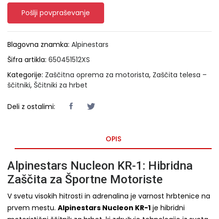
Pošlji povpraševanje
Blagovna znamka:
Alpinestars
Šifra artikla:
650451512XS
Kategorije:
Zaščitna oprema za motorista
,
Zaščita telesa –
ščitniki
,
Ščitniki za hrbet
Deli z ostalimi:
OPIS
Alpinestars Nucleon KR-1: Hibridna
Zaščita za Športne Motoriste
V svetu visokih hitrosti in adrenalina je varnost hrbtenice na
prvem mestu.
Alpinestars Nucleon KR-1
je hibridni