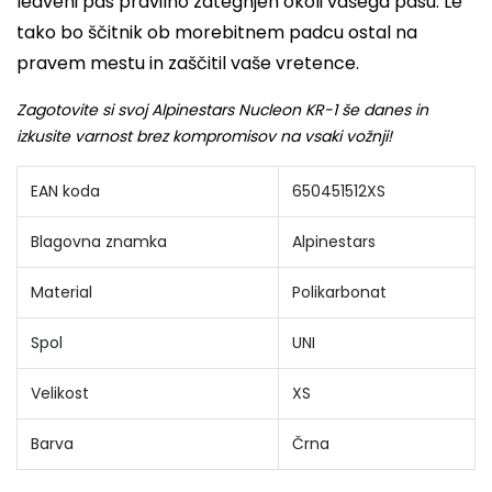
ledveni pas pravilno zategnjen okoli vašega pasu. Le
tako bo ščitnik ob morebitnem padcu ostal na
pravem mestu in zaščitil vaše vretence.
Zagotovite si svoj Alpinestars Nucleon KR-1 še danes in
izkusite varnost brez kompromisov na vsaki vožnji!
EAN koda
650451512XS
Blagovna znamka
Alpinestars
Material
Polikarbonat
Spol
UNI
Velikost
XS
Barva
Črna