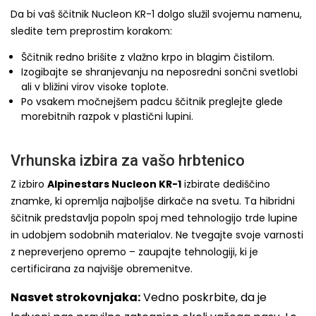
Da bi vaš ščitnik Nucleon KR-1 dolgo služil svojemu namenu,
sledite tem preprostim korakom:
Ščitnik redno brišite z vlažno krpo in blagim čistilom.
Izogibajte se shranjevanju na neposredni sončni svetlobi
ali v bližini virov visoke toplote.
Po vsakem močnejšem padcu ščitnik preglejte glede
morebitnih razpok v plastični lupini.
Vrhunska izbira za vašo hrbtenico
Z izbiro
Alpinestars Nucleon KR-1
izbirate dediščino
znamke, ki opremlja najboljše dirkače na svetu. Ta hibridni
ščitnik predstavlja popoln spoj med tehnologijo trde lupine
in udobjem sodobnih materialov. Ne tvegajte svoje varnosti
z nepreverjeno opremo – zaupajte tehnologiji, ki je
certificirana za najvišje obremenitve.
Nasvet strokovnjaka:
Vedno poskrbite, da je