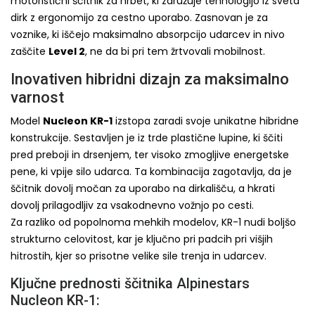
motoristični ščitnik za hrbet, ki združuje tehnologijo iz sveta
dirk z ergonomijo za cestno uporabo. Zasnovan je za
voznike, ki iščejo maksimalno absorpcijo udarcev in nivo
zaščite
Level 2
, ne da bi pri tem žrtvovali mobilnost.
Inovativen hibridni dizajn za maksimalno
varnost
Model
Nucleon KR-1
izstopa zaradi svoje unikatne hibridne
konstrukcije. Sestavljen je iz trde plastične lupine, ki ščiti
pred preboji in drsenjem, ter visoko zmogljive energetske
pene, ki vpije silo udarca. Ta kombinacija zagotavlja, da je
ščitnik dovolj močan za uporabo na dirkališču, a hkrati
dovolj prilagodljiv za vsakodnevno vožnjo po cesti.
Za razliko od popolnoma mehkih modelov, KR-1 nudi boljšo
strukturno celovitost, kar je ključno pri padcih pri višjih
hitrostih, kjer so prisotne velike sile trenja in udarcev.
Ključne prednosti ščitnika Alpinestars
Nucleon KR-1: