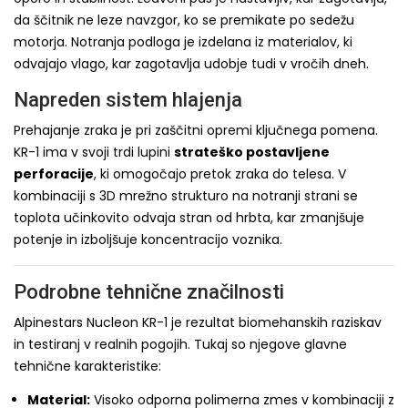
da ščitnik ne leze navzgor, ko se premikate po sedežu
motorja. Notranja podloga je izdelana iz materialov, ki
odvajajo vlago, kar zagotavlja udobje tudi v vročih dneh.
Napreden sistem hlajenja
Prehajanje zraka je pri zaščitni opremi ključnega pomena.
KR-1 ima v svoji trdi lupini
strateško postavljene
perforacije
, ki omogočajo pretok zraka do telesa. V
kombinaciji s 3D mrežno strukturo na notranji strani se
toplota učinkovito odvaja stran od hrbta, kar zmanjšuje
potenje in izboljšuje koncentracijo voznika.
Podrobne tehnične značilnosti
Alpinestars Nucleon KR-1 je rezultat biomehanskih raziskav
in testiranj v realnih pogojih. Tukaj so njegove glavne
tehnične karakteristike:
Material:
Visoko odporna polimerna zmes v kombinaciji z