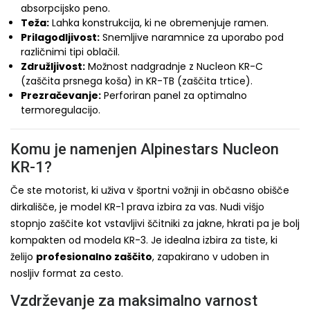
absorpcijsko peno.
Teža:
Lahka konstrukcija, ki ne obremenjuje ramen.
Prilagodljivost:
Snemljive naramnice za uporabo pod
različnimi tipi oblačil.
Združljivost:
Možnost nadgradnje z Nucleon KR-C
(zaščita prsnega koša) in KR-TB (zaščita trtice).
Prezračevanje:
Perforiran panel za optimalno
termoregulacijo.
Komu je namenjen Alpinestars Nucleon
KR-1?
Če ste motorist, ki uživa v športni vožnji in občasno obišče
dirkališče, je model KR-1 prava izbira za vas. Nudi višjo
stopnjo zaščite kot vstavljivi ščitniki za jakne, hkrati pa je bolj
kompakten od modela KR-3. Je idealna izbira za tiste, ki
želijo
profesionalno zaščito
, zapakirano v udoben in
nosljiv format za cesto.
Vzdrževanje za maksimalno varnost