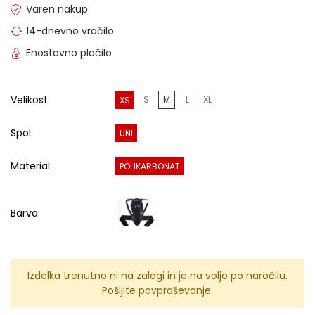
Varen nakup
14-dnevno vračilo
Enostavno plačilo
Velikost:
S
M
L
XL
XS
Spol:
UNI
Material:
POLIKARBONAT
Barva:
Izdelka trenutno ni na zalogi in je na voljo po naročilu.
Pošljite povpraševanje.