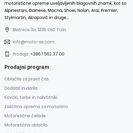
motoristične opreme uveljavljenih blagovnih znamk, kot so
Alpinestars, Dainese, Macna, Shoei, Nolan, Arai, Premier,
Stylmartin, Akrapovič in druge…
Blatnica 3a, 1236 OIC Trzin
info@moto-as.com
Prodaja:
+386 1 562 37 00
Prodajni program
Oblačila za prosti čas
Dodatki in darila
Kovčki, torbe in nahrbtniki
Zaščitna oprema za motorista
Motoristične čelade
Motoristična oblačila