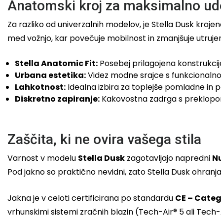
Anatomski kroj za maksimalno ud
Za razliko od univerzalnih modelov, je Stella Dusk kroje
med vožnjo, kar povečuje mobilnost in zmanjšuje utrujeno
Stella Anatomic Fit:
Posebej prilagojena konstrukcij
Urbana estetika:
Videz modne srajce s funkcionalnos
Lahkotnost:
Idealna izbira za toplejše pomladne in p
Diskretno zapiranje:
Kakovostna zadrga s preklopo
Zaščita, ki ne ovira vašega stila
Varnost v modelu
Stella Dusk
zagotavljajo napredni
Nu
Pod jakno so praktično nevidni, zato Stella Dusk ohranja s
Jakna je v celoti certificirana po standardu
CE – Catego
vrhunskimi sistemi zračnih blazin (Tech-Air® 5 ali Tech-Ai