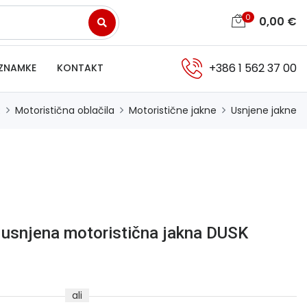
0
0,00
€
+386 1 562 37 00
ZNAMKE
KONTAKT
R
Motoristična oblačila
Motoristične jakne
Usnjene jakne
 usnjena motoristična jakna DUSK
ali