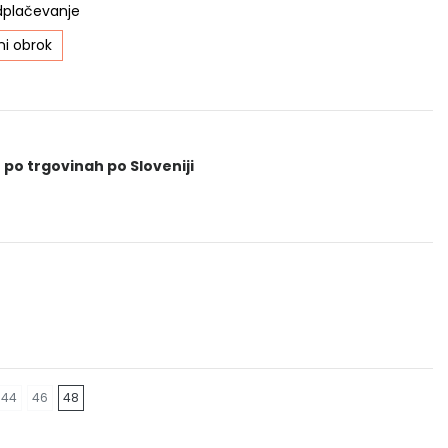
dplačevanje
i obrok
 po trgovinah po Sloveniji
44
46
48