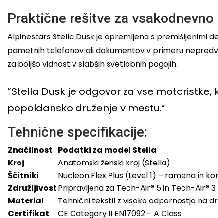
Praktične rešitve za vsakodnevno
Alpinestars Stella Dusk je opremljena s premišljenimi detaj
pametnih telefonov ali dokumentov v primeru nepredvide
za boljšo vidnost v slabših svetlobnih pogojih.
“Stella Dusk je odgovor za vse motoristke, ki 
popoldansko druženje v mestu.”
Tehnične specifikacije:
Značilnost
Podatki za model Stella
Kroj
Anatomski ženski kroj (Stella)
Ščitniki
Nucleon Flex Plus (Level 1) – ramena in ko
Združljivost
Pripravljena za Tech-Air® 5 in Tech-Air® 3
Material
Tehnični tekstil z visoko odpornostjo na d
Certifikat
CE Category II EN17092 – A Class