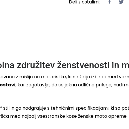
Deli z ostalimi:
lna združitev ženstvenosti in m
novana z mislijo na motoristke, ki ne želijo izbirati med varn
ostavi
, kar zagotavlja, da se jakna odlično prilega, nudi m
stil in ga nadgrajuje s tehničnimi specifikacijami, ki so p
jo uvršča med najbolj vsestranske kose ženske moto opreme.