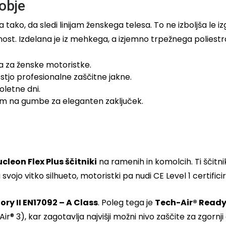
obje
na tako, da sledi linijam ženskega telesa. To ne izboljša 
st. Izdelana je iz mehkega, a izjemno trpežnega poliestra,
a za ženske motoristke.
tjo profesionalne zaščitne jakne.
oletne dni.
m na gumbe za eleganten zaključek.
cleon Flex Plus ščitniki
na ramenih in komolcih. Ti ščitnik
vojo vitko silhueto, motoristki pa nudi CE Level 1 certifici
ry II EN17092 – A Class
. Poleg tega je
Tech-Air® Read
r® 3), kar zagotavlja najvišji možni nivo zaščite za zgornji 