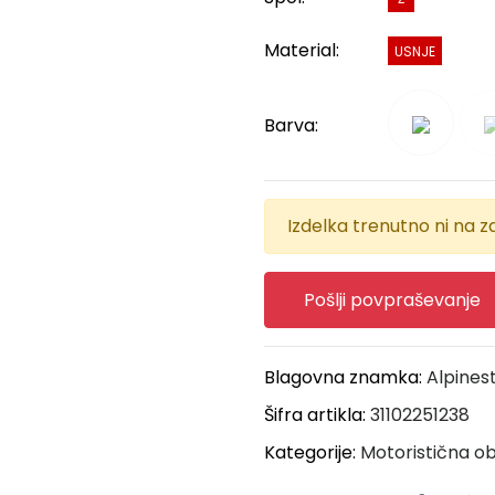
Material:
USNJE
Barva:
Izdelka trenutno ni na za
Pošlji povpraševanje
Blagovna znamka:
Alpines
Šifra artikla:
31102251238
Kategorije:
Motoristična ob