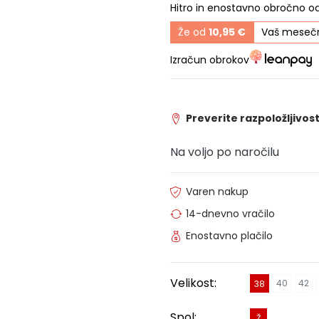
Hitro in enostavno obročno o
Že od
10,95 €
Vaš mesečn
Izračun obrokov
Preverite razpoložljivost
Na voljo po naročilu
Varen nakup
14-dnevno vračilo
Enostavno plačilo
Velikost:
40
42
38
Spol:
Ž