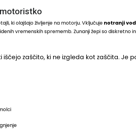
 motoristko
li, ki olajšajo življenje na motorju. Vključuje
notranji vo
nih vremenskih sprememb. Zunanji žepi so diskretno integ
iščejo zaščito, ki ne izgleda kot zaščita. Je p
molci
rgnjenje