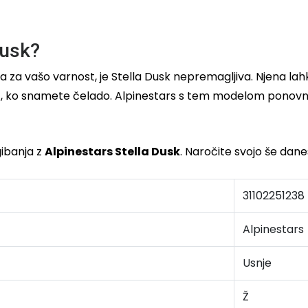
Dusk?
bela za vašo varnost, je Stella Dusk nepremagljiva. Njena l
rat, ko snamete čelado. Alpinestars s tem modelom pono
gibanja z
Alpinestars Stella Dusk
. Naročite svojo še danes
31102251238
Alpinestars
Usnje
Ž