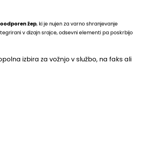
doodporen žep
, ki je nujen za varno shranjevanje
rirani v dizajn srajce, odsevni elementi pa poskrbijo
opolna izbira za vožnjo v službo, na faks ali