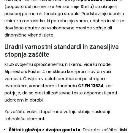
(pogosto del namenske ženske linije Stella) so ukrojeni
posebej po merah ženskega stopala. Predstavljajo idealno
izbiro za motoristke, ki potrebujejo varno, udobno in stilsko
dovršeno obutev za vsakodnevne mestne vožnje ali
dinamične vikend izlete.
Uradni varnostni standardi in zanesljiva
stopnja zaščite
Kljub svojemu sproščenemu, nizkemu videzu model
Alpinestars Faster 4 ne sklepa kompromisov pri vaši
varnosti. Čevlji so v celoti certificirani po strogem
evropskem varnostnem standardu
CE EN 13634
, kar
potrjuje, da so prestali zahtevne teste odpornosti proti
udarcem in obrabi.
Za zaščito vaših stopal med vožnjo skrbijo naslednji
tehnološki elementi:
Ščitnik gležnja z dvojno gostoto:
Diskretni zaščitni diski