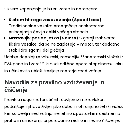
Sistem zapenjanja je hiter, varen in natančen:
Sistem hitrega zavezovanja (Speed Lace):
Tradicionalne vezalke omogočajo enakomerno
prilagajanje čevlja obliki vašega stopala.
Nastavljiv pas na ježka (Velcro):
Zgornji trak varno
fiksira vezalke, da se ne zapletejo v motor, ter dodatno
stabilizira zgornji del gležnja.
Udobje dopolnjuje vrhunski, zamenljiv **anatomski vložek iz
EVA pene in Lycre**, ki nudi odlično oporo stopalnemu loku
in učinkovito ublaži tresljaje motorja med vožnjo.
Navodila za pravilno vzdrževanje in
čiščenje
Pravilna nega motorističnih čevljev iz mikrovlaken
podaljšuje njihovo življenjsko dobo in ohranja estetski videz.
Ker so čevlji med vožnjo nenehno izpostavljeni cestnemu
prahu in umazaniji, priporočamo redno in nežno čiščenje.