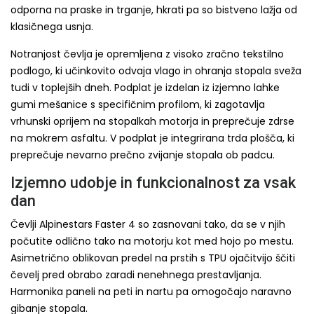
odporna na praske in trganje, hkrati pa so bistveno lažja od
klasičnega usnja.
Notranjost čevlja je opremljena z visoko zračno tekstilno
podlogo, ki učinkovito odvaja vlago in ohranja stopala sveža
tudi v toplejših dneh. Podplat je izdelan iz izjemno lahke
gumi mešanice s specifičnim profilom, ki zagotavlja
vrhunski oprijem na stopalkah motorja in preprečuje zdrse
na mokrem asfaltu. V podplat je integrirana trda plošča, ki
preprečuje nevarno prečno zvijanje stopala ob padcu.
Izjemno udobje in funkcionalnost za vsak
dan
Čevlji Alpinestars Faster 4 so zasnovani tako, da se v njih
počutite odlično tako na motorju kot med hojo po mestu.
Asimetrično oblikovan predel na prstih s TPU ojačitvijo ščiti
čevelj pred obrabo zaradi nenehnega prestavljanja.
Harmonika paneli na peti in nartu pa omogočajo naravno
gibanje stopala.