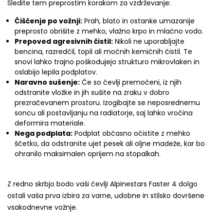
Sledite tem preprostim korakom za vzdrževanje:
Čiščenje po vožnji:
Prah, blato in ostanke umazanije
preprosto obrišite z mehko, vlažno krpo in mlačno vodo.
Prepoved agresivnih čistil:
Nikoli ne uporabljajte
bencina, razredčil, topil ali močnih kemičnih čistil. Te
snovi lahko trajno poškodujejo strukturo mikrovlaken in
oslabijo lepila podplatov.
Naravno sušenje:
Če so čevlji premočeni, iz njih
odstranite vložke in jih sušite na zraku v dobro
prezračevanem prostoru. Izogibajte se neposrednemu
soncu ali postavljanju na radiatorje, saj lahko vročina
deformira materiale.
Nega podplata:
Podplat občasno očistite z mehko
ščetko, da odstranite ujet pesek ali oljne madeže, kar bo
ohranilo maksimalen oprijem na stopalkah.
Z redno skrbjo bodo vaši čevlji Alpinestars Faster 4 dolgo
ostali vaša prva izbira za varne, udobne in stilsko dovršene
vsakodnevne vožnje.