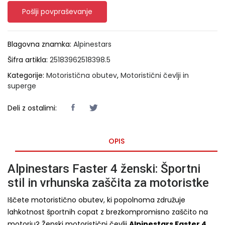
Pošlji povpraševanje
Blagovna znamka:
Alpinestars
Šifra artikla:
25183962518398.5
Kategorije:
Motoristična obutev
,
Motoristični čevlji in
superge
Deli z ostalimi:
OPIS
Alpinestars Faster 4 ženski: Športni
stil in vrhunska zaščita za motoristke
Iščete motoristično obutev, ki popolnoma združuje
lahkotnost športnih copat z brezkompromisno zaščito na
motorju? Ženski motoristični čevlji
Alpinestars Faster 4