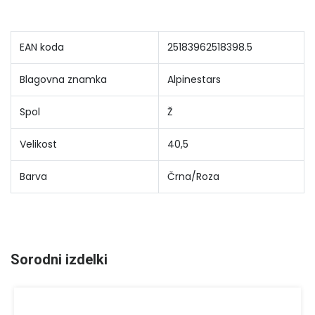
EAN koda
25183962518398.5
Blagovna znamka
Alpinestars
Spol
Ž
Velikost
40,5
Barva
Črna/Roza
Sorodni izdelki