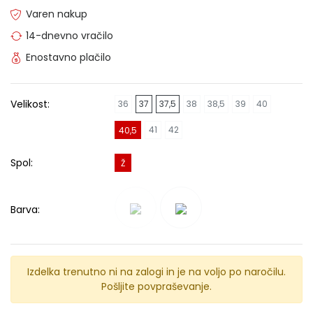
Varen nakup
14-dnevno vračilo
Enostavno plačilo
Velikost:
36
37
37,5
38
38,5
39
40
41
42
40,5
Spol:
Ž
Barva:
Izdelka trenutno ni na zalogi in je na voljo po naročilu.
Pošljite povpraševanje.