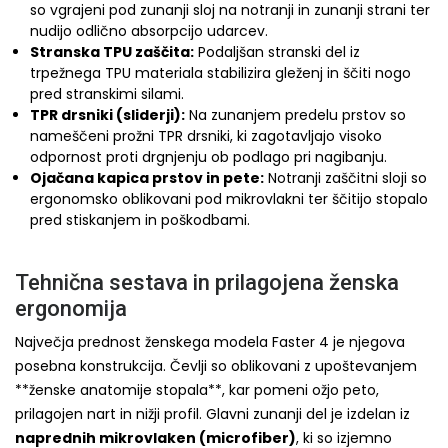
so vgrajeni pod zunanji sloj na notranji in zunanji strani ter
nudijo odlično absorpcijo udarcev.
Stranska TPU zaščita:
Podaljšan stranski del iz
trpežnega TPU materiala stabilizira gleženj in ščiti nogo
pred stranskimi silami.
TPR drsniki (sliderji):
Na zunanjem predelu prstov so
nameščeni prožni TPR drsniki, ki zagotavljajo visoko
odpornost proti drgnjenju ob podlago pri nagibanju.
Ojačana kapica prstov in pete:
Notranji zaščitni sloji so
ergonomsko oblikovani pod mikrovlakni ter ščitijo stopalo
pred stiskanjem in poškodbami.
Tehnična sestava in prilagojena ženska
ergonomija
Največja prednost ženskega modela Faster 4 je njegova
posebna konstrukcija. Čevlji so oblikovani z upoštevanjem
**ženske anatomije stopala**, kar pomeni ožjo peto,
prilagojen nart in nižji profil. Glavni zunanji del je izdelan iz
naprednih mikrovlaken (microfiber)
, ki so izjemno