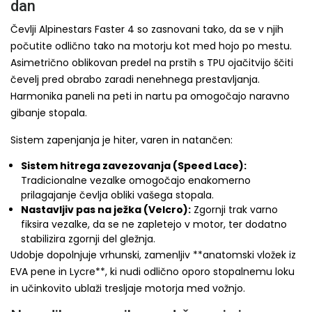
dan
Čevlji Alpinestars Faster 4 so zasnovani tako, da se v njih
počutite odlično tako na motorju kot med hojo po mestu.
Asimetrično oblikovan predel na prstih s TPU ojačitvijo ščiti
čevelj pred obrabo zaradi nenehnega prestavljanja.
Harmonika paneli na peti in nartu pa omogočajo naravno
gibanje stopala.
Sistem zapenjanja je hiter, varen in natančen:
Sistem hitrega zavezovanja (Speed Lace):
Tradicionalne vezalke omogočajo enakomerno
prilagajanje čevlja obliki vašega stopala.
Nastavljiv pas na ježka (Velcro):
Zgornji trak varno
fiksira vezalke, da se ne zapletejo v motor, ter dodatno
stabilizira zgornji del gležnja.
Udobje dopolnjuje vrhunski, zamenljiv **anatomski vložek iz
EVA pene in Lycre**, ki nudi odlično oporo stopalnemu loku
in učinkovito ublaži tresljaje motorja med vožnjo.