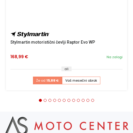
Stylmartin motoristični čevlji Raptor Evo WP
168,99 €
Na zalogi
ali
Že od
15,88 €
Vaš mesečni obrok