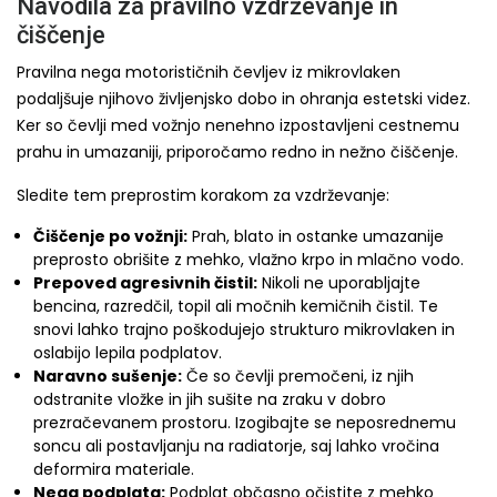
Navodila za pravilno vzdrževanje in
čiščenje
Pravilna nega motorističnih čevljev iz mikrovlaken
podaljšuje njihovo življenjsko dobo in ohranja estetski videz.
Ker so čevlji med vožnjo nenehno izpostavljeni cestnemu
prahu in umazaniji, priporočamo redno in nežno čiščenje.
Sledite tem preprostim korakom za vzdrževanje:
Čiščenje po vožnji:
Prah, blato in ostanke umazanije
preprosto obrišite z mehko, vlažno krpo in mlačno vodo.
Prepoved agresivnih čistil:
Nikoli ne uporabljajte
bencina, razredčil, topil ali močnih kemičnih čistil. Te
snovi lahko trajno poškodujejo strukturo mikrovlaken in
oslabijo lepila podplatov.
Naravno sušenje:
Če so čevlji premočeni, iz njih
odstranite vložke in jih sušite na zraku v dobro
prezračevanem prostoru. Izogibajte se neposrednemu
soncu ali postavljanju na radiatorje, saj lahko vročina
deformira materiale.
Nega podplata:
Podplat občasno očistite z mehko