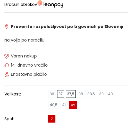
Izračun obrokov
Preverite razpoložljivost po trgovinah po Sloveniji
Na voljo po naročilu
Varen nakup
14-dnevno vračilo
Enostavno plačilo
Velikost:
36
37
37,5
38
38,5
39
40
40,5
41
42
Spol:
Ž