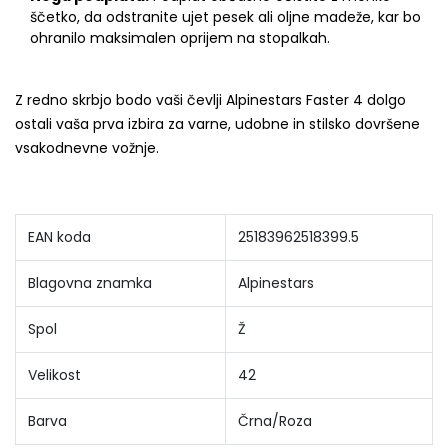
ščetko, da odstranite ujet pesek ali oljne madeže, kar bo
ohranilo maksimalen oprijem na stopalkah.
Z redno skrbjo bodo vaši čevlji Alpinestars Faster 4 dolgo
ostali vaša prva izbira za varne, udobne in stilsko dovršene
vsakodnevne vožnje.
EAN koda
25183962518399.5
Blagovna znamka
Alpinestars
Spol
Ž
Velikost
42
Barva
Črna/Roza