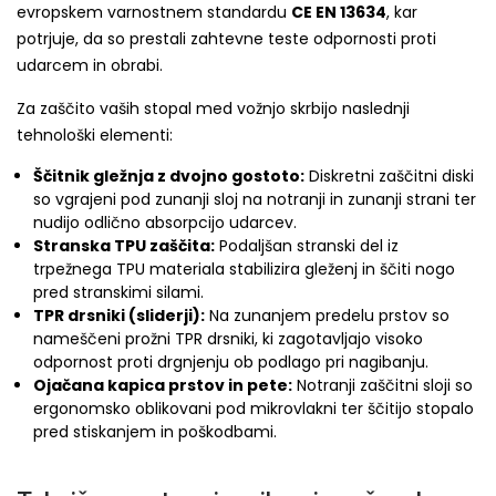
evropskem varnostnem standardu
CE EN 13634
, kar
potrjuje, da so prestali zahtevne teste odpornosti proti
udarcem in obrabi.
Za zaščito vaših stopal med vožnjo skrbijo naslednji
tehnološki elementi:
Ščitnik gležnja z dvojno gostoto:
Diskretni zaščitni diski
so vgrajeni pod zunanji sloj na notranji in zunanji strani ter
nudijo odlično absorpcijo udarcev.
Stranska TPU zaščita:
Podaljšan stranski del iz
trpežnega TPU materiala stabilizira gleženj in ščiti nogo
pred stranskimi silami.
TPR drsniki (sliderji):
Na zunanjem predelu prstov so
nameščeni prožni TPR drsniki, ki zagotavljajo visoko
odpornost proti drgnjenju ob podlago pri nagibanju.
Ojačana kapica prstov in pete:
Notranji zaščitni sloji so
ergonomsko oblikovani pod mikrovlakni ter ščitijo stopalo
pred stiskanjem in poškodbami.