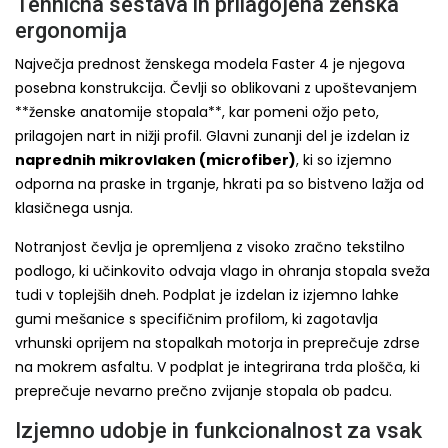
Tehnična sestava in prilagojena ženska
ergonomija
Največja prednost ženskega modela Faster 4 je njegova
posebna konstrukcija. Čevlji so oblikovani z upoštevanjem
**ženske anatomije stopala**, kar pomeni ožjo peto,
prilagojen nart in nižji profil. Glavni zunanji del je izdelan iz
naprednih mikrovlaken (microfiber)
, ki so izjemno
odporna na praske in trganje, hkrati pa so bistveno lažja od
klasičnega usnja.
Notranjost čevlja je opremljena z visoko zračno tekstilno
podlogo, ki učinkovito odvaja vlago in ohranja stopala sveža
tudi v toplejših dneh. Podplat je izdelan iz izjemno lahke
gumi mešanice s specifičnim profilom, ki zagotavlja
vrhunski oprijem na stopalkah motorja in preprečuje zdrse
na mokrem asfaltu. V podplat je integrirana trda plošča, ki
preprečuje nevarno prečno zvijanje stopala ob padcu.
Izjemno udobje in funkcionalnost za vsak