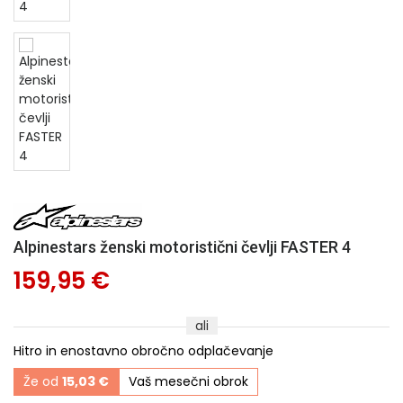
Alpinestars ženski motoristični čevlji FASTER 4
159,95 €
ali
Hitro in enostavno obročno odplačevanje
Že od
15,03 €
Vaš mesečni obrok