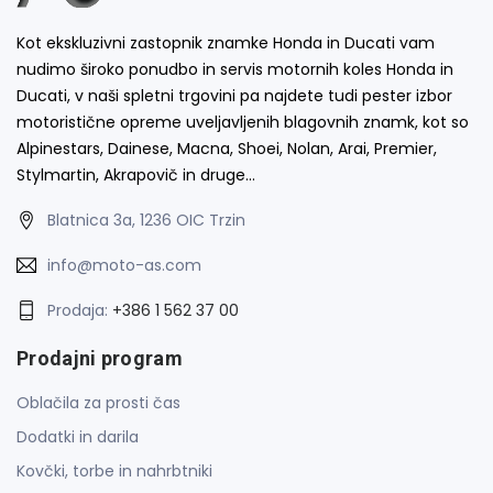
Kot ekskluzivni zastopnik znamke Honda in Ducati vam
nudimo široko ponudbo in servis motornih koles Honda in
Ducati, v naši spletni trgovini pa najdete tudi pester izbor
motoristične opreme uveljavljenih blagovnih znamk, kot so
Alpinestars, Dainese, Macna, Shoei, Nolan, Arai, Premier,
Stylmartin, Akrapovič in druge…
Blatnica 3a, 1236 OIC Trzin
info@moto-as.com
Prodaja:
+386 1 562 37 00
Prodajni program
Oblačila za prosti čas
Dodatki in darila
Kovčki, torbe in nahrbtniki