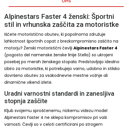
OPIS
Alpinestars Faster 4 ženski: Športni
stil in vrhunska zaščita za motoristke
Iščete motoristično obutev, ki popolnoma združuje
lahkotnost športnih copat z brezkompromisno zaščito na
motorju? Ženski motoristični čevlji
Alpinestars Faster 4
(pogosto del namenske ženske linije Stella) so ukrojeni
posebej po merah ženskega stopala. Predstavljajo idealno
izbiro za motoristke, ki potrebujejo varno, udobno in stilsko
dovršeno obutev za vsakodnevne mestne vožnje ali
dinamične vikend izlete.
Uradni varnostni standardi in zanesljiva
stopnja zaščite
Kljub svojemu sproščenemu, nizkemu videzu model
Alpinestars Faster 4 ne sklepa kompromisov pri vaši
varnosti. Čevlji so v celoti certificirani po strogem