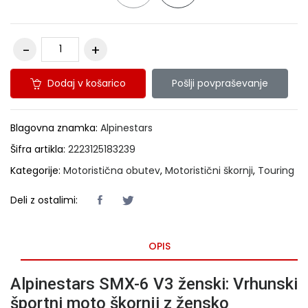
Dodaj v košarico
Pošlji povpraševanje
Blagovna znamka:
Alpinestars
Šifra artikla:
2223125183239
Kategorije:
Motoristična obutev
,
Motoristični škornji
,
Touring
Deli z ostalimi:
OPIS
Alpinestars SMX-6 V3 ženski: Vrhunski
športni moto škornji z žensko