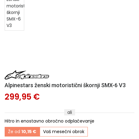
Alpinestars ženski motoristični škornji SMX-6 V3
299,95 €
ali
Hitro in enostavno obročno odplačevanje
Že od
10,15 €
Vaš mesečni obrok