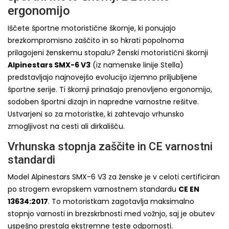
ergonomijo
Iščete športne motoristične škornje, ki ponujajo
brezkompromisno zaščito in so hkrati popolnoma
prilagojeni ženskemu stopalu? Ženski motoristični škornji
Alpinestars SMX-6 V3
(iz namenske linije Stella)
predstavljajo najnovejšo evolucijo izjemno priljubljene
športne serije. Ti škornji prinašajo prenovljeno ergonomijo,
sodoben športni dizajn in napredne varnostne rešitve.
Ustvarjeni so za motoristke, ki zahtevajo vrhunsko
zmogljivost na cesti ali dirkališču.
Vrhunska stopnja zaščite in CE varnostni
standardi
Model Alpinestars SMX-6 V3 za ženske je v celoti certificiran
po strogem evropskem varnostnem standardu
CE EN
13634:2017
. To motoristkam zagotavlja maksimalno
stopnjo varnosti in brezskrbnosti med vožnjo, saj je obutev
uspešno prestala ekstremne teste odpornosti.