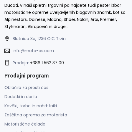
Ducati, v naši spletni trgovini pa najdete tudi pester izbor
motoristične opreme uveljavljenih blagovnih znamk, kot so
Alpinestars, Dainese, Macna, Shoei, Nolan, Arai, Premier,
Stylmartin, Akrapovič in druge…
Blatnica 3a, 1236 OIC Trzin
info@moto-as.com
Prodaja:
+386 1 562 37 00
Prodajni program
Oblačila za prosti čas
Dodatki in darila
Kovčki, torbe in nahrbtniki
Zaščitna oprema za motorista
Motoristične čelade