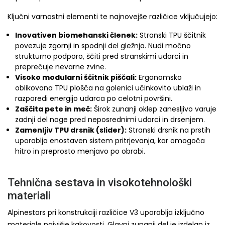
Ključni varnostni elementi te najnovejše različice vključujejo:
Inovativen biomehanski členek:
Stranski TPU ščitnik
povezuje zgornji in spodnji del gležnja. Nudi močno
strukturno podporo, ščiti pred stranskimi udarci in
preprečuje nevarne zvine.
Visoko modularni ščitnik piščali:
Ergonomsko
oblikovana TPU plošča na golenici učinkovito ublaži in
razporedi energijo udarca po celotni površini.
Zaščita pete in meč:
Širok zunanji oklep zanesljivo varuje
zadnji del noge pred neposrednimi udarci in drsenjem.
Zamenljiv TPU drsnik (slider):
Stranski drsnik na prstih
uporablja enostaven sistem pritrjevanja, kar omogoča
hitro in preprosto menjavo po obrabi.
Tehnična sestava in visokotehnološki
materiali
Alpinestars pri konstrukciji različice V3 uporablja izključno
materiale najvišje kakovosti. Glavni zunanji del je izdelan iz