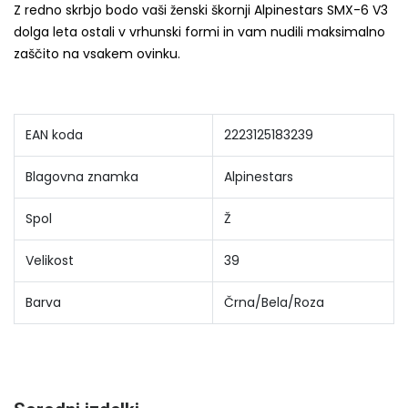
Z redno skrbjo bodo vaši ženski škornji Alpinestars SMX-6 V3
dolga leta ostali v vrhunski formi in vam nudili maksimalno
zaščito na vsakem ovinku.
EAN koda
2223125183239
Blagovna znamka
Alpinestars
Spol
Ž
Velikost
39
Barva
Črna/Bela/Roza