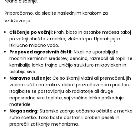
redno čiščenje.
Priporočamo, da sledite naslednjim korakom za
vzdrževanje:
Čiščenje po vožnji:
Prah, blato in ostanke mrčesa takoj
po vožnji obrišite z mehko, vlažno krpo. Uporabljajte
izključno mlačno vodo.
Prepoved agresivnih čistil:
Nikoli ne uporabljajte
močnih kemičnih sredstev, bencina, razredčil ali topil. Te
kemikalije lahko trajno uničijo strukturo mikrovlaken in
oslabijo šive.
Naravno sušenje:
Če so škornji vlažni ali premočeni, jih
vedno sušite na zraku v dobro prezračevanem prostoru.
Izogibajte se postavljanju ob radiatorje ali druge
neposredne vire toplote, saj vročina lahko poškoduje
materiale.
Nega zadrg:
Stransko zadrgo občasno očistite z mehko
suho ščetko. Tako boste odstranili droben pesek in
preprečili zatikanje mehanizma.