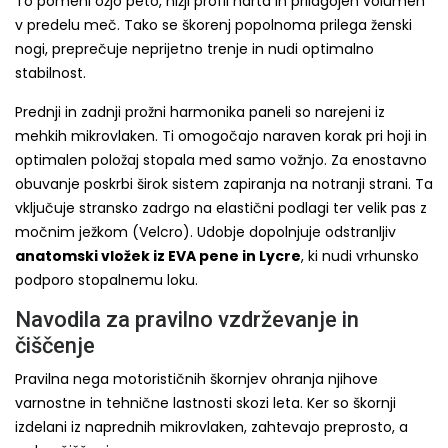
To pomeni ožjo peto, nižji profil narta in prilagojen volumen
v predelu meč. Tako se škorenj popolnoma prilega ženski
nogi, preprečuje neprijetno trenje in nudi optimalno
stabilnost.
Prednji in zadnji prožni harmonika paneli so narejeni iz
mehkih mikrovlaken. Ti omogočajo naraven korak pri hoji in
optimalen položaj stopala med samo vožnjo. Za enostavno
obuvanje poskrbi širok sistem zapiranja na notranji strani. Ta
vključuje stransko zadrgo na elastični podlagi ter velik pas z
močnim ježkom (Velcro). Udobje dopolnjuje odstranljiv
anatomski vložek iz EVA pene in Lycre
, ki nudi vrhunsko
podporo stopalnemu loku.
Navodila za pravilno vzdrževanje in
čiščenje
Pravilna nega motorističnih škornjev ohranja njihove
varnostne in tehnične lastnosti skozi leta. Ker so škornji
izdelani iz naprednih mikrovlaken, zahtevajo preprosto, a