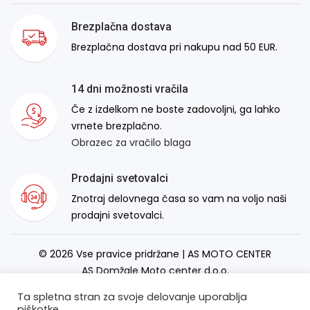
Brezplačna dostava
Brezplačna dostava pri nakupu nad 50 EUR.
14 dni možnosti vračila
Če z izdelkom ne boste zadovoljni, ga lahko
vrnete brezplačno.
Obrazec za vračilo blaga
Prodajni svetovalci
Znotraj delovnega časa so vam na voljo naši
prodajni svetovalci.
© 2026 Vse pravice pridržane | AS MOTO CENTER
AS Domžale Moto center d.o.o.
Izdelava spletne strani:
RSMT
Ta spletna stran za svoje delovanje uporablja
piškotke.