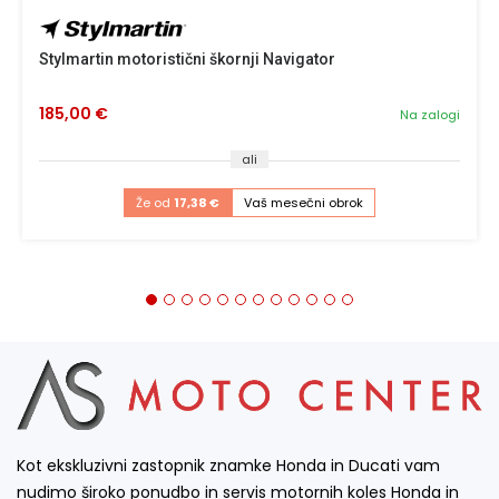
Stylmartin motoristični škornji Navigator
185,00 €
Na zalogi
ali
Že od
17,38 €
Vaš mesečni obrok
Kot ekskluzivni zastopnik znamke Honda in Ducati vam
nudimo široko ponudbo in servis motornih koles Honda in