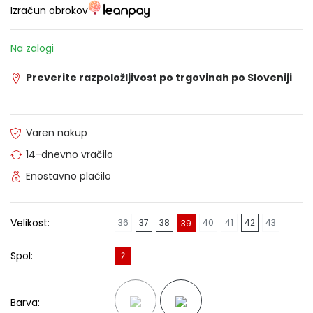
Izračun obrokov
Na zalogi
Preverite razpoložljivost po trgovinah po Sloveniji
Varen nakup
14-dnevno vračilo
Enostavno plačilo
Velikost:
36
37
38
40
41
42
43
39
Spol:
Ž
Barva: