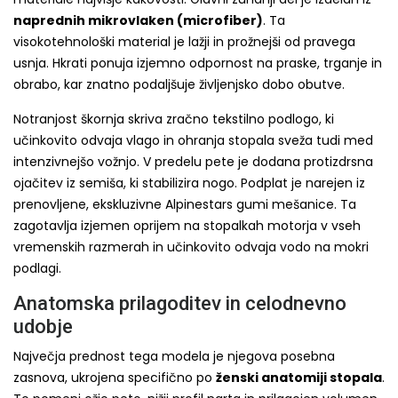
naprednih mikrovlaken (microfiber)
. Ta
visokotehnološki material je lažji in prožnejši od pravega
usnja. Hkrati ponuja izjemno odpornost na praske, trganje in
obrabo, kar znatno podaljšuje življenjsko dobo obutve.
Notranjost škornja skriva zračno tekstilno podlogo, ki
učinkovito odvaja vlago in ohranja stopala sveža tudi med
intenzivnejšo vožnjo. V predelu pete je dodana protizdrsna
ojačitev iz semiša, ki stabilizira nogo. Podplat je narejen iz
prenovljene, ekskluzivne Alpinestars gumi mešanice. Ta
zagotavlja izjemen oprijem na stopalkah motorja v vseh
vremenskih razmerah in učinkovito odvaja vodo na mokri
podlagi.
Anatomska prilagoditev in celodnevno
udobje
Največja prednost tega modela je njegova posebna
zasnova, ukrojena specifično po
ženski anatomiji stopala
.