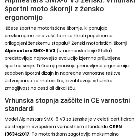
športni moto škornji z žensko
ergonomijo
Iščete športne motoristične škornje, ki ponujajo
brezkompromisno zaščito in so hkrati popolnoma
prilagojeni ženskemu stopalu? Ženski motoristični škornji
Alpinestars SMX-6 V3
(iz namenske linije Stella)
predstavljajo najnovejšo evolucijo izjemno priljubljene
športne serije. Ti škornji prinašajo prenovljeno ergonomijo,
sodoben športni dizajn in napredne varnostne rešitve.
Ustvarjeni so za motoristke, ki zahtevajo vrhunsko
zmogljivost na cesti ali dirkališču.
Vrhunska stopnja zaščite in CE varnostni
standardi
Model Alpinestars SMX-6 V3 za ženske je v celoti certificiran
po strogem evropskem varnostnem standardu
CE EN
13634:2017
. To motoristkam zagotavlja maksimalno