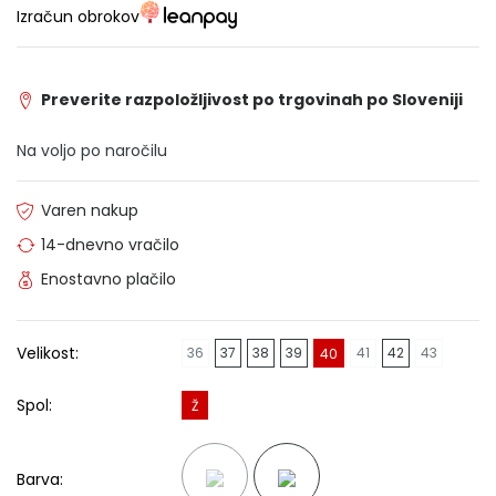
Izračun obrokov
Preverite razpoložljivost po trgovinah po Sloveniji
Na voljo po naročilu
Varen nakup
14-dnevno vračilo
Enostavno plačilo
Velikost:
36
37
38
39
41
42
43
40
Spol:
Ž
Barva: