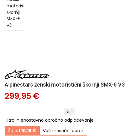
Alpinestars ženski motoristični škornji SMX-6 V3
299,95 €
ali
Hitro in enostavno obročno odplačevanje
Že od
10,15 €
Vaš mesečni obrok