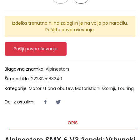
Izdelka trenutno ni na zalogi in je na voljo po naročilu.
Pošljite povpraševanje.
Pošlji povpraševanje
Blagovna znamka:
Alpinestars
Šifra artikla:
2223125183240
Kategorije:
Motoristična obutev
,
Motoristični škornji
,
Touring
Deli z ostalimi:
OPIS
Alpinestars SMX-6 V3 ženski: Vrhunski