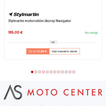
Stylmartin motoristični škornji Navigator
185,00 €
Na zalogi
ali
Že od
17,38 €
Vaš mesečni obrok