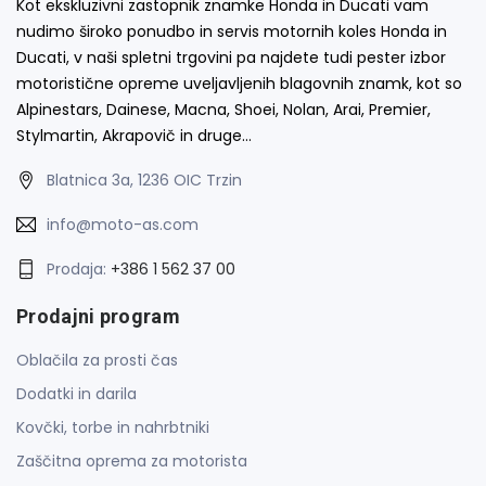
Kot ekskluzivni zastopnik znamke Honda in Ducati vam
nudimo široko ponudbo in servis motornih koles Honda in
Ducati, v naši spletni trgovini pa najdete tudi pester izbor
motoristične opreme uveljavljenih blagovnih znamk, kot so
Alpinestars, Dainese, Macna, Shoei, Nolan, Arai, Premier,
Stylmartin, Akrapovič in druge…
Blatnica 3a, 1236 OIC Trzin
info@moto-as.com
Prodaja:
+386 1 562 37 00
Prodajni program
Oblačila za prosti čas
Dodatki in darila
Kovčki, torbe in nahrbtniki
Zaščitna oprema za motorista