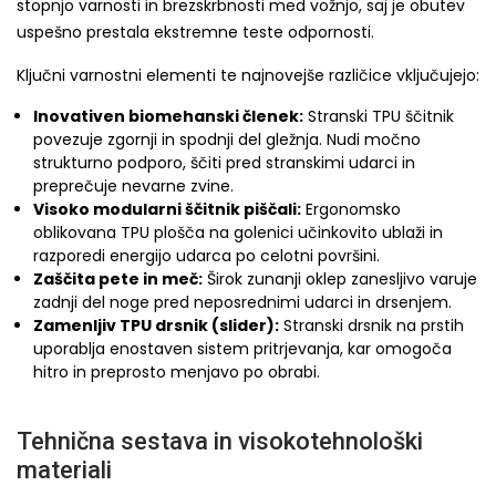
stopnjo varnosti in brezskrbnosti med vožnjo, saj je obutev
uspešno prestala ekstremne teste odpornosti.
Ključni varnostni elementi te najnovejše različice vključujejo:
Inovativen biomehanski členek:
Stranski TPU ščitnik
povezuje zgornji in spodnji del gležnja. Nudi močno
strukturno podporo, ščiti pred stranskimi udarci in
preprečuje nevarne zvine.
Visoko modularni ščitnik piščali:
Ergonomsko
oblikovana TPU plošča na golenici učinkovito ublaži in
razporedi energijo udarca po celotni površini.
Zaščita pete in meč:
Širok zunanji oklep zanesljivo varuje
zadnji del noge pred neposrednimi udarci in drsenjem.
Zamenljiv TPU drsnik (slider):
Stranski drsnik na prstih
uporablja enostaven sistem pritrjevanja, kar omogoča
hitro in preprosto menjavo po obrabi.
Tehnična sestava in visokotehnološki
materiali