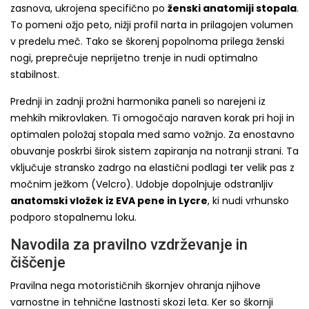
zasnova, ukrojena specifično po
ženski anatomiji stopala
.
To pomeni ožjo peto, nižji profil narta in prilagojen volumen
v predelu meč. Tako se škorenj popolnoma prilega ženski
nogi, preprečuje neprijetno trenje in nudi optimalno
stabilnost.
Prednji in zadnji prožni harmonika paneli so narejeni iz
mehkih mikrovlaken. Ti omogočajo naraven korak pri hoji in
optimalen položaj stopala med samo vožnjo. Za enostavno
obuvanje poskrbi širok sistem zapiranja na notranji strani. Ta
vključuje stransko zadrgo na elastični podlagi ter velik pas z
močnim ježkom (Velcro). Udobje dopolnjuje odstranljiv
anatomski vložek iz EVA pene in Lycre
, ki nudi vrhunsko
podporo stopalnemu loku.
Navodila za pravilno vzdrževanje in
čiščenje
Pravilna nega motorističnih škornjev ohranja njihove
varnostne in tehnične lastnosti skozi leta. Ker so škornji