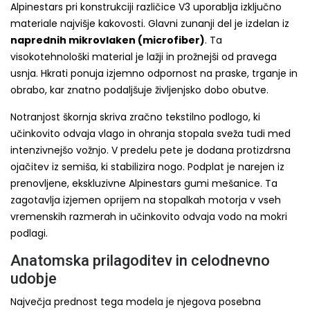
Alpinestars pri konstrukciji različice V3 uporablja izključno
materiale najvišje kakovosti. Glavni zunanji del je izdelan iz
naprednih mikrovlaken (microfiber)
. Ta
visokotehnološki material je lažji in prožnejši od pravega
usnja. Hkrati ponuja izjemno odpornost na praske, trganje in
obrabo, kar znatno podaljšuje življenjsko dobo obutve.
Notranjost škornja skriva zračno tekstilno podlogo, ki
učinkovito odvaja vlago in ohranja stopala sveža tudi med
intenzivnejšo vožnjo. V predelu pete je dodana protizdrsna
ojačitev iz semiša, ki stabilizira nogo. Podplat je narejen iz
prenovljene, ekskluzivne Alpinestars gumi mešanice. Ta
zagotavlja izjemen oprijem na stopalkah motorja v vseh
vremenskih razmerah in učinkovito odvaja vodo na mokri
podlagi.
Anatomska prilagoditev in celodnevno
udobje
Največja prednost tega modela je njegova posebna