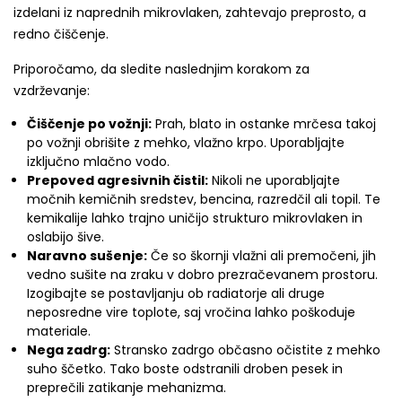
izdelani iz naprednih mikrovlaken, zahtevajo preprosto, a
redno čiščenje.
Priporočamo, da sledite naslednjim korakom za
vzdrževanje:
Čiščenje po vožnji:
Prah, blato in ostanke mrčesa takoj
po vožnji obrišite z mehko, vlažno krpo. Uporabljajte
izključno mlačno vodo.
Prepoved agresivnih čistil:
Nikoli ne uporabljajte
močnih kemičnih sredstev, bencina, razredčil ali topil. Te
kemikalije lahko trajno uničijo strukturo mikrovlaken in
oslabijo šive.
Naravno sušenje:
Če so škornji vlažni ali premočeni, jih
vedno sušite na zraku v dobro prezračevanem prostoru.
Izogibajte se postavljanju ob radiatorje ali druge
neposredne vire toplote, saj vročina lahko poškoduje
materiale.
Nega zadrg:
Stransko zadrgo občasno očistite z mehko
suho ščetko. Tako boste odstranili droben pesek in
preprečili zatikanje mehanizma.