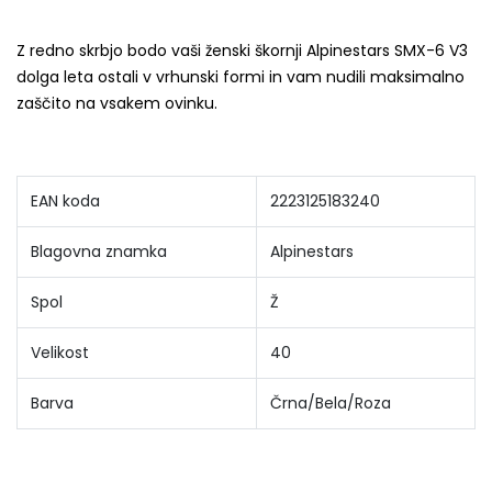
Z redno skrbjo bodo vaši ženski škornji Alpinestars SMX-6 V3
dolga leta ostali v vrhunski formi in vam nudili maksimalno
zaščito na vsakem ovinku.
EAN koda
2223125183240
Blagovna znamka
Alpinestars
Spol
Ž
Velikost
40
Barva
Črna/Bela/Roza