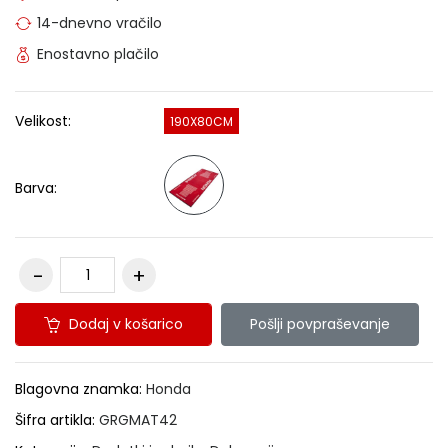
14-dnevno vračilo
Enostavno plačilo
Velikost:
190X80CM
Barva:
Dodaj v košarico
Pošlji povpraševanje
Blagovna znamka:
Honda
Šifra artikla:
GRGMAT42