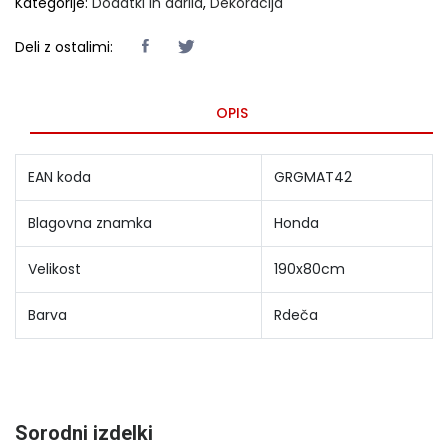
Kategorije:
Dodatki in darila
,
Dekoracija
Deli z ostalimi:
OPIS
EAN koda
GRGMAT42
Blagovna znamka
Honda
Velikost
190x80cm
Barva
Rdeča
Sorodni izdelki