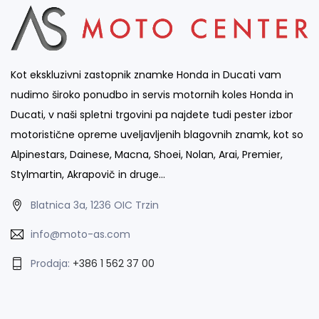
Kot ekskluzivni zastopnik znamke Honda in Ducati vam
nudimo široko ponudbo in servis motornih koles Honda in
Ducati, v naši spletni trgovini pa najdete tudi pester izbor
motoristične opreme uveljavljenih blagovnih znamk, kot so
Alpinestars, Dainese, Macna, Shoei, Nolan, Arai, Premier,
Stylmartin, Akrapovič in druge…
Blatnica 3a, 1236 OIC Trzin
info@moto-as.com
Prodaja:
+386 1 562 37 00