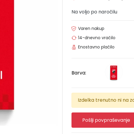
Na voljo po naročilu
Varen nakup
14-dnevno vračilo
Enostavno plačilo
Barva:
Izdelka trenutno ni na za
Pošlji povpraševanje