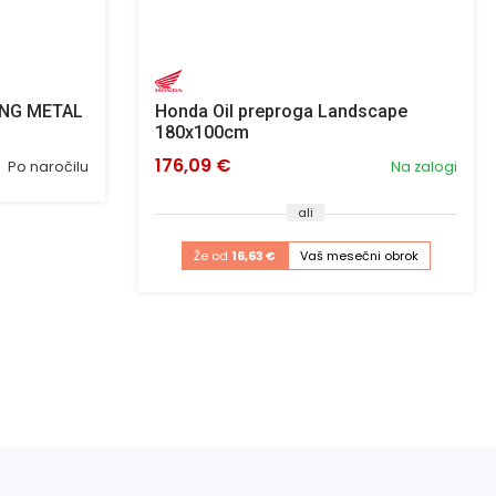
KING METAL
Honda Oil preproga Landscape
180x100cm
176,09 €
Po naročilu
Na zalogi
ali
Že od
16,63 €
Vaš mesečni obrok