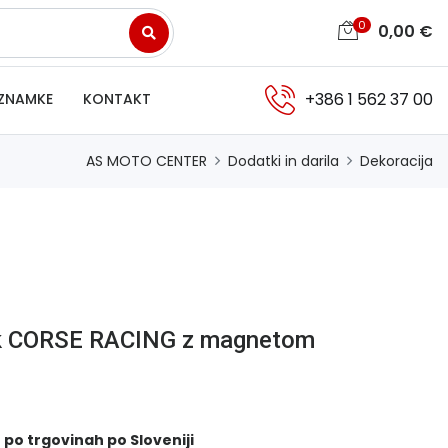
0
0,00
€
+386 1 562 37 00
ZNAMKE
KONTAKT
AS MOTO CENTER
Dodatki in darila
Dekoracija
nak CORSE RACING z magnetom
 po trgovinah po Sloveniji