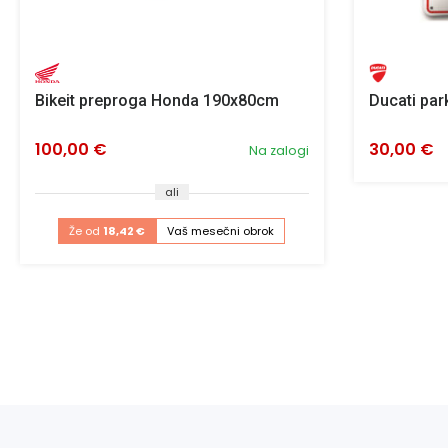
Bikeit preproga Honda 190x80cm
Ducati par
100,00 €
30,00 €
Na zalogi
ali
Že od
18,42 €
Vaš mesečni obrok