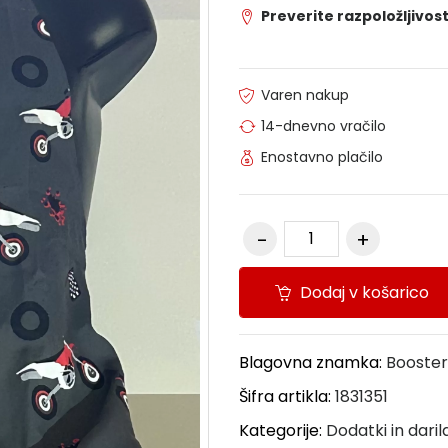
Preverite razpoložljivost
Varen nakup
14-dnevno vračilo
Enostavno plačilo
Dodaj v košarico
Blagovna znamka:
Booster
Šifra artikla:
1831351
Kategorije:
Dodatki in daril