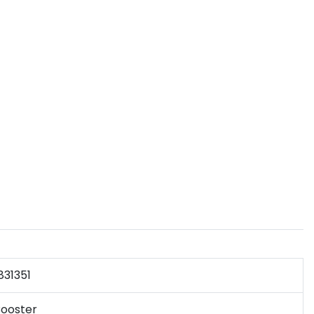
831351
ooster