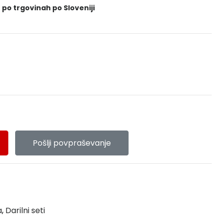
 po trgovinah po Sloveniji
Pošlji povpraševanje
a
,
Darilni seti