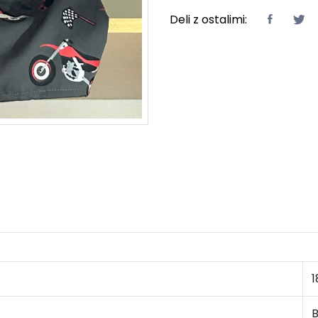
Deli z ostalimi:
1
B