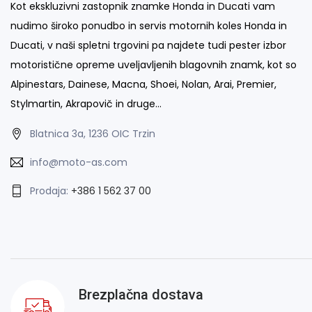
Kot ekskluzivni zastopnik znamke Honda in Ducati vam
nudimo široko ponudbo in servis motornih koles Honda in
Ducati, v naši spletni trgovini pa najdete tudi pester izbor
motoristične opreme uveljavljenih blagovnih znamk, kot so
Alpinestars, Dainese, Macna, Shoei, Nolan, Arai, Premier,
Stylmartin, Akrapovič in druge…
Blatnica 3a, 1236 OIC Trzin
info@moto-as.com
Prodaja:
+386 1 562 37 00
Brezplačna dostava