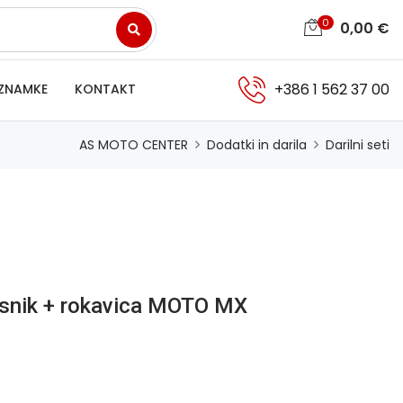
0
0,00
€
+386 1 562 37 00
ZNAMKE
KONTAKT
AS MOTO CENTER
Dodatki in darila
Darilni seti
asnik + rokavica MOTO MX