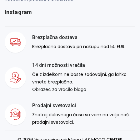
Instagram
Brezplačna dostava
Brezplačna dostava pri nakupu nad 50 EUR.
14 dni možnosti vračila
Če z izdelkom ne boste zadovoljni, ga lahko
vrnete brezplačno.
Obrazec za vračilo blaga
Prodajni svetovalci
Znotraj delovnega časa so vam na voljo naši
prodajni svetovalci.
© 2026 Vse pravice pridržane | AS MOTO CENTER