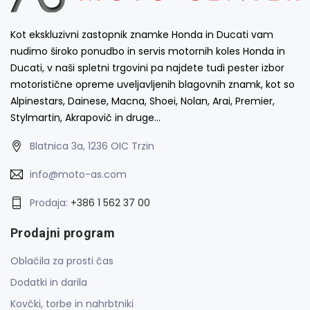
Kot ekskluzivni zastopnik znamke Honda in Ducati vam
nudimo široko ponudbo in servis motornih koles Honda in
Ducati, v naši spletni trgovini pa najdete tudi pester izbor
motoristične opreme uveljavljenih blagovnih znamk, kot so
Alpinestars, Dainese, Macna, Shoei, Nolan, Arai, Premier,
Stylmartin, Akrapovič in druge…
Blatnica 3a, 1236 OIC Trzin
info@moto-as.com
Prodaja:
+386 1 562 37 00
Prodajni program
Oblačila za prosti čas
Dodatki in darila
Kovčki, torbe in nahrbtniki