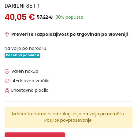
DARILNI SET 1
40,05 €
57,22 €
30% popusta
Preverite razpoložljivost po trgovinah po Sloveniji
Na voljo po naročilu
Posebna ponudba
Varen nakup
14-dnevno vračilo
Enostavno plačilo
Izdelka trenutno ni na zalogi in je na voljo po naročilu.
Pošljite povpraševanje.