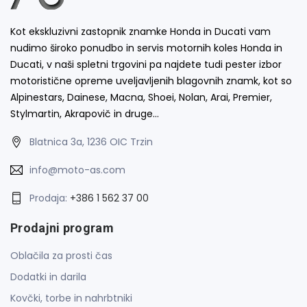
Kot ekskluzivni zastopnik znamke Honda in Ducati vam
nudimo široko ponudbo in servis motornih koles Honda in
Ducati, v naši spletni trgovini pa najdete tudi pester izbor
motoristične opreme uveljavljenih blagovnih znamk, kot so
Alpinestars, Dainese, Macna, Shoei, Nolan, Arai, Premier,
Stylmartin, Akrapovič in druge…
Blatnica 3a, 1236 OIC Trzin
info@moto-as.com
Prodaja:
+386 1 562 37 00
Prodajni program
Oblačila za prosti čas
Dodatki in darila
Kovčki, torbe in nahrbtniki