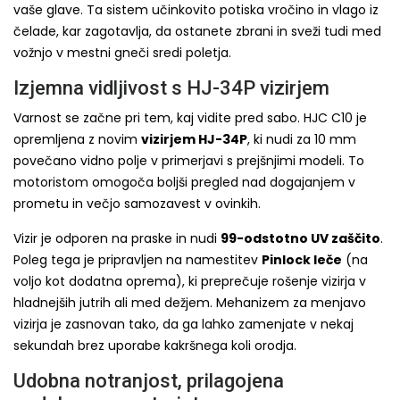
vaše glave. Ta sistem učinkovito potiska vročino in vlago iz
čelade, kar zagotavlja, da ostanete zbrani in sveži tudi med
vožnjo v mestni gneči sredi poletja.
Izjemna vidljivost s HJ-34P vizirjem
Varnost se začne pri tem, kaj vidite pred sabo. HJC C10 je
opremljena z novim
vizirjem HJ-34P
, ki nudi za 10 mm
povečano vidno polje v primerjavi s prejšnjimi modeli. To
motoristom omogoča boljši pregled nad dogajanjem v
prometu in večjo samozavest v ovinkih.
Vizir je odporen na praske in nudi
99-odstotno UV zaščito
.
Poleg tega je pripravljen na namestitev
Pinlock leče
(na
voljo kot dodatna oprema), ki preprečuje rošenje vizirja v
hladnejših jutrih ali med dežjem. Mehanizem za menjavo
vizirja je zasnovan tako, da ga lahko zamenjate v nekaj
sekundah brez uporabe kakršnega koli orodja.
Udobna notranjost, prilagojena