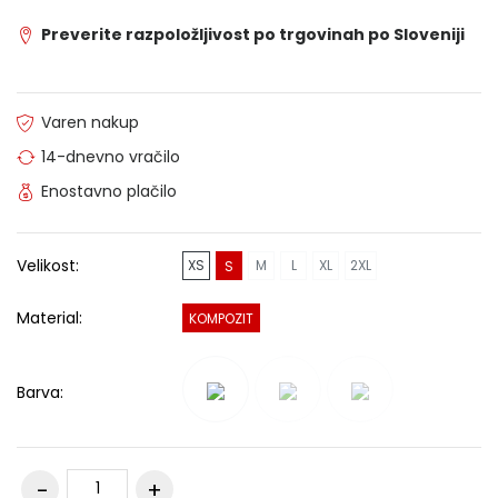
Preverite razpoložljivost po trgovinah po Sloveniji
Varen nakup
14-dnevno vračilo
Enostavno plačilo
Velikost:
XS
M
L
XL
2XL
S
Material:
KOMPOZIT
Barva: