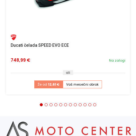
Ducati čelada SPEED EVO ECE
748,99 €
Na zalogi
ali
Že od
12,61 €
Vaš mesečni obrok