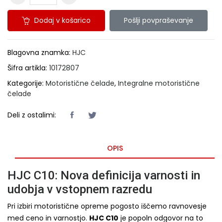
Dodaj v košarico
Pošlji povpraševanje
Blagovna znamka:
HJC
Šifra artikla:
10172807
Kategorije:
Motoristične čelade
,
Integralne motoristične
čelade
Deli z ostalimi:
OPIS
HJC C10: Nova definicija varnosti in
udobja v vstopnem razredu
Pri izbiri motoristične opreme pogosto iščemo ravnovesje
med ceno in varnostjo.
HJC C10
je popoln odgovor na to