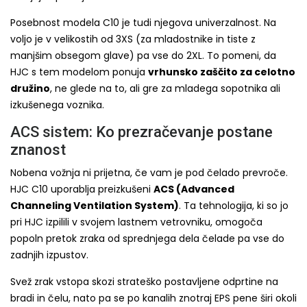
Posebnost modela C10 je tudi njegova univerzalnost. Na
voljo je v velikostih od 3XS (za mladostnike in tiste z
manjšim obsegom glave) pa vse do 2XL. To pomeni, da
HJC s tem modelom ponuja
vrhunsko zaščito za celotno
družino
, ne glede na to, ali gre za mladega sopotnika ali
izkušenega voznika.
ACS sistem: Ko prezračevanje postane
znanost
Nobena vožnja ni prijetna, če vam je pod čelado prevroče.
HJC C10 uporablja preizkušeni
ACS (Advanced
Channeling Ventilation System)
. Ta tehnologija, ki so jo
pri HJC izpilili v svojem lastnem vetrovniku, omogoča
popoln pretok zraka od sprednjega dela čelade pa vse do
zadnjih izpustov.
Svež zrak vstopa skozi strateško postavljene odprtine na
bradi in čelu, nato pa se po kanalih znotraj EPS pene širi okoli