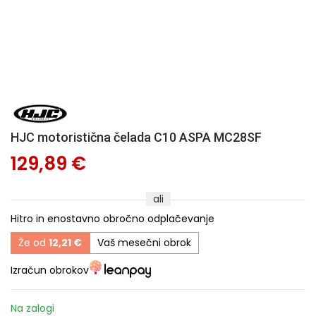
HJC motoristična čelada C10 ASPA MC28SF
129,89 €
ali
Hitro in enostavno obročno odplačevanje
Že od
12,21 €
Vaš mesečni obrok
Izračun obrokov
Na zalogi