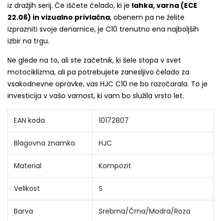
iz dražjih serij. Če iščete čelado, ki je
lahka, varna (ECE
22.06) in vizualno privlačna
, obenem pa ne želite
izprazniti svoje denarnice, je C10 trenutno ena najboljših
izbir na trgu.
Ne glede na to, ali ste začetnik, ki šele stopa v svet
motociklizma, ali pa potrebujete zanesljivo čelado za
vsakodnevne opravke, vas HJC C10 ne bo razočarala. To je
investicija v vašo varnost, ki vam bo služila vrsto let.
EAN koda
10172807
Blagovna znamka
HJC
Material
Kompozit
Velikost
S
Barva
Srebrna/Črna/Modra/Roza