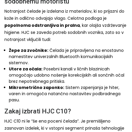
sodobnemu motoristu
Notranjost čelade je izdelana iz materialov, ki so prijazni do
kože in odlično odvajajo vlago. Celotna podloga je
popolnoma odstranljiva in pralna
, kar olajša vzdrževanje
higiene. HJC se zaveda potreb sodobnih voznika, zato so v
notranjost vključili tudi:
Žepe za zvočnike:
Čelada je pripravljena na enostavno
namestitev univerzalnih Bluetooth komunikacijskih
sistemov.
Utore za očala:
Posebni kanali v ličnih blazinicah
omogočajo udobno nošenje korekcijskih ali sončnih očal
brez nepotrebnega pritiska.
Mikrometrično zaponko:
Sistem zapenjanja je hiter,
varen in omogoča natančno nastavitev podbradnega
pasu.
Zakaj izbrati HJC C10?
HJC C10 ni le “še ena poceni čelada”. Je premišljeno
zasnovan izdelek, ki v vstopni segment prinaša tehnologije