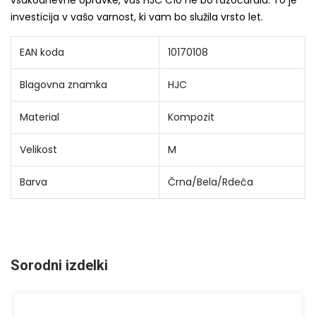
vsakodnevne opravke, vas HJC C10 ne bo razočarala. To je
investicija v vašo varnost, ki vam bo služila vrsto let.
EAN koda
10170108
Blagovna znamka
HJC
Material
Kompozit
Velikost
M
Barva
Črna/Bela/Rdeča
Sorodni izdelki