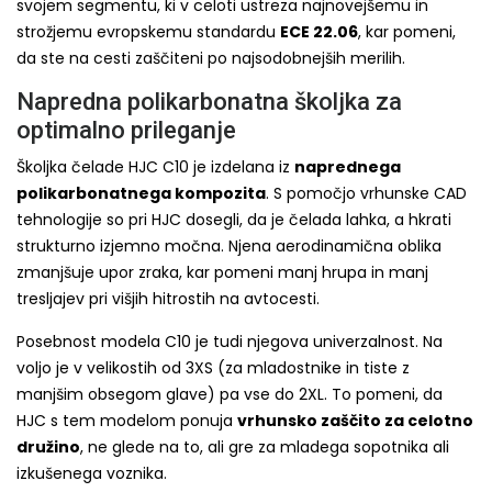
svojem segmentu, ki v celoti ustreza najnovejšemu in
strožjemu evropskemu standardu
ECE 22.06
, kar pomeni,
da ste na cesti zaščiteni po najsodobnejših merilih.
Napredna polikarbonatna školjka za
optimalno prileganje
Školjka čelade HJC C10 je izdelana iz
naprednega
polikarbonatnega kompozita
. S pomočjo vrhunske CAD
tehnologije so pri HJC dosegli, da je čelada lahka, a hkrati
strukturno izjemno močna. Njena aerodinamična oblika
zmanjšuje upor zraka, kar pomeni manj hrupa in manj
tresljajev pri višjih hitrostih na avtocesti.
Posebnost modela C10 je tudi njegova univerzalnost. Na
voljo je v velikostih od 3XS (za mladostnike in tiste z
manjšim obsegom glave) pa vse do 2XL. To pomeni, da
HJC s tem modelom ponuja
vrhunsko zaščito za celotno
družino
, ne glede na to, ali gre za mladega sopotnika ali
izkušenega voznika.