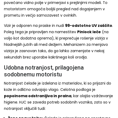
povečano vidno polje v primerjavi s prejšnjimi modeli. To
motoristom omogoča boljši pregled nad dogajanjem v
prometu in večjo samozavest v ovinkih.
Vizir je odporen na praske in nudi
99-odstotno UV zaščito
.
Poleg tega je pripravljen na namestitev
Pinlock leče
(na
voljo kot dodatna oprema), ki preprečuje rošenje vizirja v
hladnejših jutrih ali med dežjem. Mehanizem za menjavo
vizirja je zasnovan tako, da ga lahko zamenjate v nekaj
sekundah brez uporabe kakršnega koli orodja.
Udobna notranjost, prilagojena
sodobnemu motoristu
Notranjost čelade je izdelana iz materialov, ki so prijazni do
kože in odlično odvajajo vlago. Celotna podloga je
popolnoma odstranljiva in pralna
, kar olajša vzdrževanje
higiene. HJC se zaveda potreb sodobnih voznika, zato so v
notranjost vključili tudi: