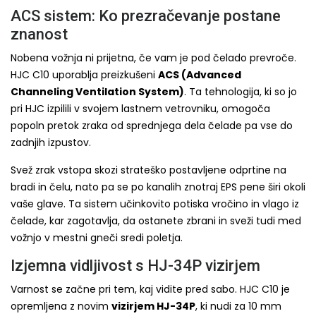
ACS sistem: Ko prezračevanje postane
znanost
Nobena vožnja ni prijetna, če vam je pod čelado prevroče.
HJC C10 uporablja preizkušeni
ACS (Advanced
Channeling Ventilation System)
. Ta tehnologija, ki so jo
pri HJC izpilili v svojem lastnem vetrovniku, omogoča
popoln pretok zraka od sprednjega dela čelade pa vse do
zadnjih izpustov.
Svež zrak vstopa skozi strateško postavljene odprtine na
bradi in čelu, nato pa se po kanalih znotraj EPS pene širi okoli
vaše glave. Ta sistem učinkovito potiska vročino in vlago iz
čelade, kar zagotavlja, da ostanete zbrani in sveži tudi med
vožnjo v mestni gneči sredi poletja.
Izjemna vidljivost s HJ-34P vizirjem
Varnost se začne pri tem, kaj vidite pred sabo. HJC C10 je
opremljena z novim
vizirjem HJ-34P
, ki nudi za 10 mm