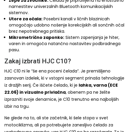
Žepe za zvočnike:
Čelada je pripravljena na enostavno
namestitev univerzalnih Bluetooth komunikacijskih
sistemov.
Utore za očala:
Posebni kanali v ličnih blazinicah
omogočajo udobno nošenje korekcijskih ali sončnih očal
brez nepotrebnega pritiska.
Mikrometrično zaponko:
Sistem zapenjanja je hiter,
varen in omogoča natančno nastavitev podbradnega
pasu.
Zakaj izbrati HJC C10?
HJC C10 ni le “še ena poceni čelada”. Je premišljeno
zasnovan izdelek, ki v vstopni segment prinaša tehnologije
iz dražjih serij. Če iščete čelado, ki je
lahka, varna (ECE
22.06) in vizualno privlačna
, obenem pa ne želite
izprazniti svoje denarnice, je C10 trenutno ena najboljših
izbir na trgu.
Ne glede na to, ali ste začetnik, ki šele stopa v svet
motociklizma, ali pa potrebujete zanesljivo čelado za