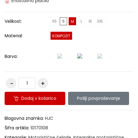
Enostavno plačilo
Velikost:
XS
S
L
XL
2XL
M
Material:
KOMPOZIT
Barva:
Dodaj v košarico
Pošlji povpraševanje
Blagovna znamka:
HJC
Šifra artikla:
10170108
Kategorije:
Motoristične čelade
,
Integralne motoristične