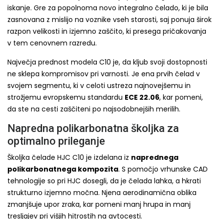
iskanje. Gre za popolnoma novo integralno čelado, ki je bila
zasnovana z mislijo na voznike vseh starosti, saj ponuja širok
razpon velikosti in izjemno zaščito, ki presega pričakovanja
v tem cenovnem razredu.
Največja prednost modela C10 je, da kljub svoji dostopnosti
ne sklepa kompromisov pri varnosti. Je ena prvih čelad v
svojem segmentu, ki v celoti ustreza najnovejšemu in
strožjemu evropskemu standardu
ECE 22.06
, kar pomeni,
da ste na cesti zaščiteni po najsodobnejših merilih.
Napredna polikarbonatna školjka za
optimalno prileganje
Školjka čelade HJC C10 je izdelana iz
naprednega
polikarbonatnega kompozita
. S pomočjo vrhunske CAD
tehnologije so pri HJC dosegli, da je čelada lahka, a hkrati
strukturno izjemno močna. Njena aerodinamična oblika
zmanjšuje upor zraka, kar pomeni manj hrupa in manj
tresljajev pri višjih hitrostih na avtocesti.