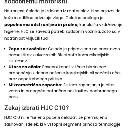
sodobnemu motoristu
Notranjost čelade je izdelana iz materialov, ki so prijazni do
kože in odlično odvajajo vlago. Celotna podloga je
popolnoma odstranljiva in pralna
, kar olajša vzdrževanje
higiene. HJC se zaveda potreb sodobnih voznika, zato so v
notranjost vključili tudi:
Žepe za zvočnike:
Čelada je pripravljena na enostavno
namestitev univerzalnih Bluetooth komunikacijskih
sistemov.
Utore za očala:
Posebni kanali v ličnih blazinicah
omogočajo udobno nošenje korekcijskih ali sončnih očal
brez nepotrebnega pritiska.
Mikrometrično zaponko:
Sistem zapenjanja je hiter,
varen in omogoča natančno nastavitev podbradnega
pasu.
Zakaj izbrati HJC C10?
HJC C10 ni le “še ena poceni čelada”. Je premišljeno
zasnovan izdelek, ki v vstopni segment prinaša tehnologije