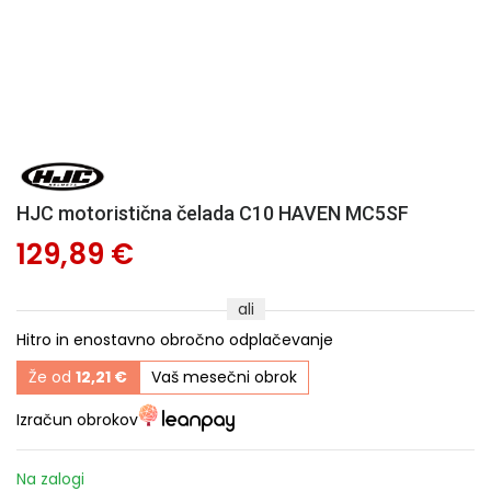
HJC motoristična čelada C10 HAVEN MC5SF
129,89 €
ali
Hitro in enostavno obročno odplačevanje
Že od
12,21 €
Vaš mesečni obrok
Izračun obrokov
Na zalogi