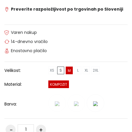
Preverite razpoložljivost po trgovinah po Sloveniji
Varen nakup
14-dnevno vračilo
Enostavno plačilo
Velikost:
XS
S
L
XL
2XL
M
Material:
KOMPOZIT
Barva: