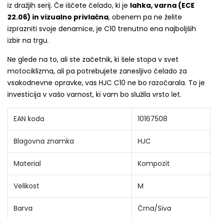
iz dražjih serij. Če iščete čelado, ki je
lahka, varna (ECE
22.06) in vizualno privlačna
, obenem pa ne želite
izprazniti svoje denarnice, je C10 trenutno ena najboljših
izbir na trgu.
Ne glede na to, ali ste začetnik, ki šele stopa v svet
motociklizma, ali pa potrebujete zanesljivo čelado za
vsakodnevne opravke, vas HJC C10 ne bo razočarala. To je
investicija v vašo varnost, ki vam bo služila vrsto let.
EAN koda
10167508
Blagovna znamka
HJC
Material
Kompozit
Velikost
M
Barva
Črna/Siva