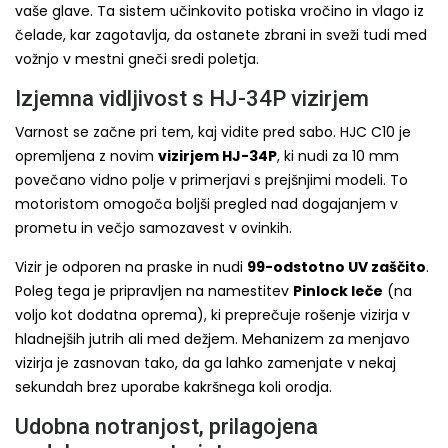
vaše glave. Ta sistem učinkovito potiska vročino in vlago iz
čelade, kar zagotavlja, da ostanete zbrani in sveži tudi med
vožnjo v mestni gneči sredi poletja.
Izjemna vidljivost s HJ-34P vizirjem
Varnost se začne pri tem, kaj vidite pred sabo. HJC C10 je
opremljena z novim
vizirjem HJ-34P
, ki nudi za 10 mm
povečano vidno polje v primerjavi s prejšnjimi modeli. To
motoristom omogoča boljši pregled nad dogajanjem v
prometu in večjo samozavest v ovinkih.
Vizir je odporen na praske in nudi
99-odstotno UV zaščito
.
Poleg tega je pripravljen na namestitev
Pinlock leče
(na
voljo kot dodatna oprema), ki preprečuje rošenje vizirja v
hladnejših jutrih ali med dežjem. Mehanizem za menjavo
vizirja je zasnovan tako, da ga lahko zamenjate v nekaj
sekundah brez uporabe kakršnega koli orodja.
Udobna notranjost, prilagojena