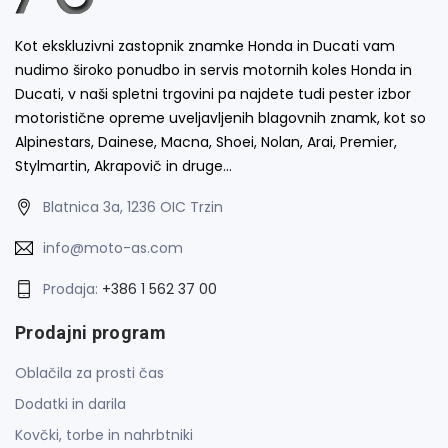
Kot ekskluzivni zastopnik znamke Honda in Ducati vam
nudimo široko ponudbo in servis motornih koles Honda in
Ducati, v naši spletni trgovini pa najdete tudi pester izbor
motoristične opreme uveljavljenih blagovnih znamk, kot so
Alpinestars, Dainese, Macna, Shoei, Nolan, Arai, Premier,
Stylmartin, Akrapovič in druge…
Blatnica 3a, 1236 OIC Trzin
info@moto-as.com
Prodaja:
+386 1 562 37 00
Prodajni program
Oblačila za prosti čas
Dodatki in darila
Kovčki, torbe in nahrbtniki