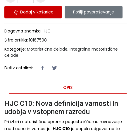
Dodaj v košarico
Pošlji povpraševanje
Blagovna znamka:
HJC
Šifra artikla:
10167508
Kategorije:
Motoristične čelade
,
Integralne motoristične
čelade
Deli z ostalimi:
OPIS
HJC C10: Nova definicija varnosti in
udobja v vstopnem razredu
Pri izbiri motoristične opreme pogosto iščemo ravnovesje
med ceno in varnostjo.
HJC C10
je popoln odgovor na to