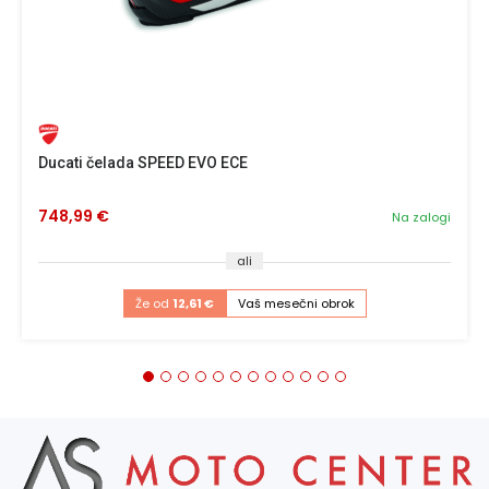
Ducati čelada SPEED EVO ECE
748,99 €
Na zalogi
ali
Že od
12,61 €
Vaš mesečni obrok