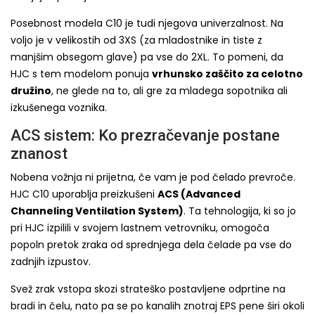
Posebnost modela C10 je tudi njegova univerzalnost. Na
voljo je v velikostih od 3XS (za mladostnike in tiste z
manjšim obsegom glave) pa vse do 2XL. To pomeni, da
HJC s tem modelom ponuja
vrhunsko zaščito za celotno
družino
, ne glede na to, ali gre za mladega sopotnika ali
izkušenega voznika.
ACS sistem: Ko prezračevanje postane
znanost
Nobena vožnja ni prijetna, če vam je pod čelado prevroče.
HJC C10 uporablja preizkušeni
ACS (Advanced
Channeling Ventilation System)
. Ta tehnologija, ki so jo
pri HJC izpilili v svojem lastnem vetrovniku, omogoča
popoln pretok zraka od sprednjega dela čelade pa vse do
zadnjih izpustov.
Svež zrak vstopa skozi strateško postavljene odprtine na
bradi in čelu, nato pa se po kanalih znotraj EPS pene širi okoli