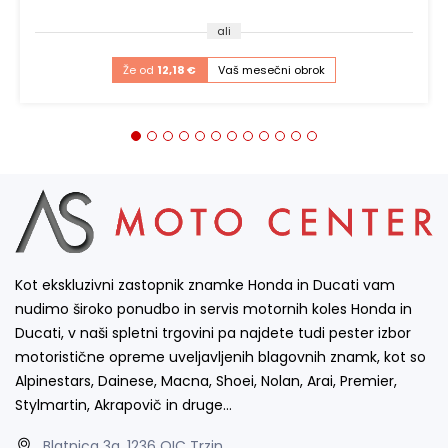
ali
Že od
12,18 €
Vaš mesečni obrok
Kot ekskluzivni zastopnik znamke Honda in Ducati vam
nudimo široko ponudbo in servis motornih koles Honda in
Ducati, v naši spletni trgovini pa najdete tudi pester izbor
motoristične opreme uveljavljenih blagovnih znamk, kot so
Alpinestars, Dainese, Macna, Shoei, Nolan, Arai, Premier,
Stylmartin, Akrapovič in druge…
Blatnica 3a, 1236 OIC Trzin