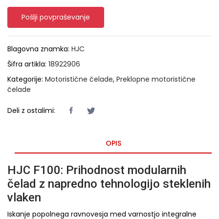
Pošlji povpraševanje
Blagovna znamka:
HJC
Šifra artikla:
18922906
Kategorije:
Motoristične čelade
,
Preklopne motoristične
čelade
Deli z ostalimi:
OPIS
HJC F100: Prihodnost modularnih
čelad z napredno tehnologijo steklenih
vlaken
Iskanje popolnega ravnovesja med varnostjo integralne