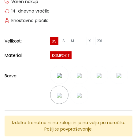
Varen nakup
14-dnevno vračilo
Enostavno plačilo
Velikost:
S
M
L
XL
2XL
XS
Material:
KOMPOZIT
Barva:
Izdelka trenutno ni na zalogi in je na voljo po naročilu.
Pošljite povpraševanje.