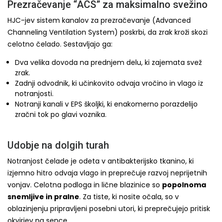
Prezračevanje “ACS” za maksimalno svežino
HJC-jev sistem kanalov za prezračevanje (Advanced
Channeling Ventilation System) poskrbi, da zrak kroži skozi
celotno čelado. Sestavljajo ga:
Dva velika dovoda na prednjem delu, ki zajemata svež
zrak.
Zadnji odvodnik, ki učinkovito odvaja vročino in vlago iz
notranjosti.
Notranji kanali v EPS školjki, ki enakomerno porazdelijo
zračni tok po glavi voznika.
Udobje na dolgih turah
Notranjost čelade je odeta v antibakterijsko tkanino, ki
izjemno hitro odvaja vlago in preprečuje razvoj neprijetnih
vonjav. Celotna podloga in lične blazinice so
popolnoma
snemljive in pralne
. Za tiste, ki nosite očala, so v
oblazinjenju pripravljeni posebni utori, ki preprečujejo pritisk
okvirjev na sence.