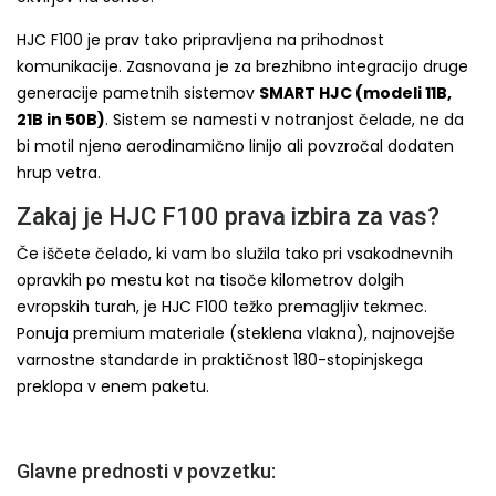
HJC F100 je prav tako pripravljena na prihodnost
komunikacije. Zasnovana je za brezhibno integracijo druge
generacije pametnih sistemov
SMART HJC (modeli 11B,
21B in 50B)
. Sistem se namesti v notranjost čelade, ne da
bi motil njeno aerodinamično linijo ali povzročal dodaten
hrup vetra.
Zakaj je HJC F100 prava izbira za vas?
Če iščete čelado, ki vam bo služila tako pri vsakodnevnih
opravkih po mestu kot na tisoče kilometrov dolgih
evropskih turah, je HJC F100 težko premagljiv tekmec.
Ponuja premium materiale (steklena vlakna), najnovejše
varnostne standarde in praktičnost 180-stopinjskega
preklopa v enem paketu.
Glavne prednosti v povzetku: