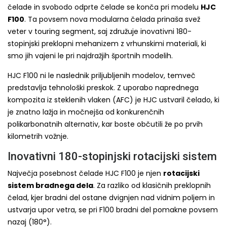
čelade in svobodo odprte čelade se konča pri modelu
HJC
F100
. Ta povsem nova modularna čelada prinaša svež
veter v touring segment, saj združuje inovativni 180-
stopinjski preklopni mehanizem z vrhunskimi materiali, ki
smo jih vajeni le pri najdražjih športnih modelih.
HJC F100 ni le naslednik priljubljenih modelov, temveč
predstavlja tehnološki preskok. Z uporabo naprednega
kompozita iz steklenih vlaken (AFC) je HJC ustvaril čelado, ki
je znatno lažja in močnejša od konkurenčnih
polikarbonatnih alternativ, kar boste občutili že po prvih
kilometrih vožnje.
Inovativni 180-stopinjski rotacijski sistem
Največja posebnost čelade HJC F100 je njen
rotacijski
sistem bradnega dela
. Za razliko od klasičnih preklopnih
čelad, kjer bradni del ostane dvignjen nad vidnim poljem in
ustvarja upor vetra, se pri F100 bradni del pomakne povsem
nazaj (180°).