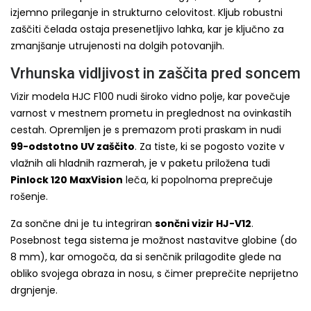
izjemno prileganje in strukturno celovitost. Kljub robustni
zaščiti čelada ostaja presenetljivo lahka, kar je ključno za
zmanjšanje utrujenosti na dolgih potovanjih.
Vrhunska vidljivost in zaščita pred soncem
Vizir modela HJC F100 nudi široko vidno polje, kar povečuje
varnost v mestnem prometu in preglednost na ovinkastih
cestah. Opremljen je s premazom proti praskam in nudi
99-odstotno UV zaščito
. Za tiste, ki se pogosto vozite v
vlažnih ali hladnih razmerah, je v paketu priložena tudi
Pinlock 120 MaxVision
leča, ki popolnoma preprečuje
rošenje.
Za sončne dni je tu integriran
sončni vizir HJ-V12
.
Posebnost tega sistema je možnost nastavitve globine (do
8 mm), kar omogoča, da si senčnik prilagodite glede na
obliko svojega obraza in nosu, s čimer preprečite neprijetno
drgnjenje.