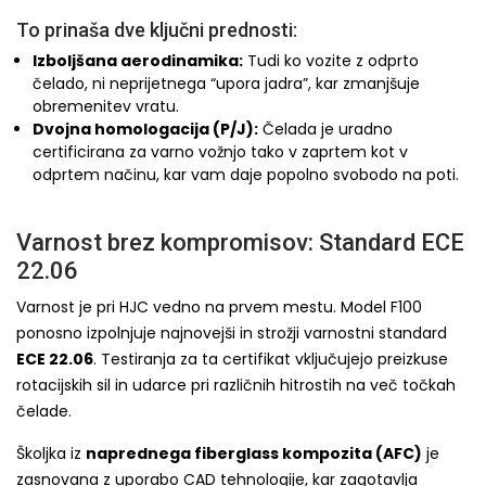
To prinaša dve ključni prednosti:
Izboljšana aerodinamika:
Tudi ko vozite z odprto
čelado, ni neprijetnega “upora jadra”, kar zmanjšuje
obremenitev vratu.
Dvojna homologacija (P/J):
Čelada je uradno
certificirana za varno vožnjo tako v zaprtem kot v
odprtem načinu, kar vam daje popolno svobodo na poti.
Varnost brez kompromisov: Standard ECE
22.06
Varnost je pri HJC vedno na prvem mestu. Model F100
ponosno izpolnjuje najnovejši in strožji varnostni standard
ECE 22.06
. Testiranja za ta certifikat vključujejo preizkuse
rotacijskih sil in udarce pri različnih hitrostih na več točkah
čelade.
Školjka iz
naprednega fiberglass kompozita (AFC)
je
zasnovana z uporabo CAD tehnologije, kar zagotavlja