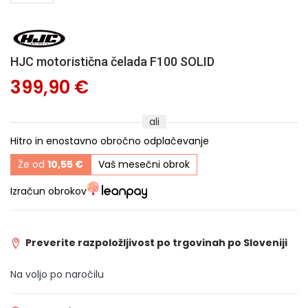
HJC motoristična čelada F100 SOLID
399,90 €
ali
Hitro in enostavno obročno odplačevanje
Že od
10,55 €
Vaš mesečni obrok
Izračun obrokov
Preverite razpoložljivost po trgovinah po Sloveniji
Na voljo po naročilu