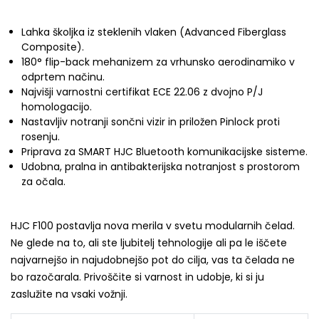
Lahka školjka iz steklenih vlaken (Advanced Fiberglass
Composite).
180° flip-back mehanizem za vrhunsko aerodinamiko v
odprtem načinu.
Najvišji varnostni certifikat ECE 22.06 z dvojno P/J
homologacijo.
Nastavljiv notranji sončni vizir in priložen Pinlock proti
rosenju.
Priprava za SMART HJC Bluetooth komunikacijske sisteme.
Udobna, pralna in antibakterijska notranjost s prostorom
za očala.
HJC F100 postavlja nova merila v svetu modularnih čelad.
Ne glede na to, ali ste ljubitelj tehnologije ali pa le iščete
najvarnejšo in najudobnejšo pot do cilja, vas ta čelada ne
bo razočarala. Privoščite si varnost in udobje, ki si ju
zaslužite na vsaki vožnji.