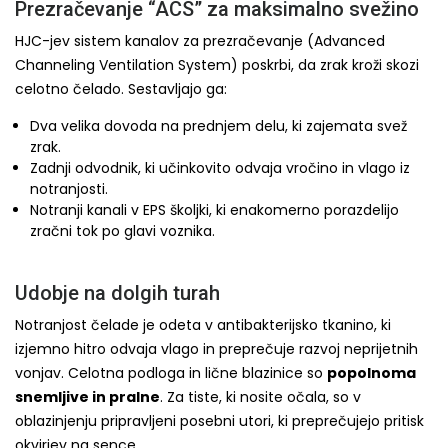
Prezračevanje “ACS” za maksimalno svežino
HJC-jev sistem kanalov za prezračevanje (Advanced
Channeling Ventilation System) poskrbi, da zrak kroži skozi
celotno čelado. Sestavljajo ga:
Dva velika dovoda na prednjem delu, ki zajemata svež
zrak.
Zadnji odvodnik, ki učinkovito odvaja vročino in vlago iz
notranjosti.
Notranji kanali v EPS školjki, ki enakomerno porazdelijo
zračni tok po glavi voznika.
Udobje na dolgih turah
Notranjost čelade je odeta v antibakterijsko tkanino, ki
izjemno hitro odvaja vlago in preprečuje razvoj neprijetnih
vonjav. Celotna podloga in lične blazinice so
popolnoma
snemljive in pralne
. Za tiste, ki nosite očala, so v
oblazinjenju pripravljeni posebni utori, ki preprečujejo pritisk
okvirjev na sence.