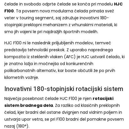
čelade in svobodo odprte čelade se konča pri modelu
HJC
F100
. Ta povsem nova modularna čelada prinaša svež
veter v touring segment, saj združuje inovativni 180-
stopinjski preklopni mehanizem z vrhunskimi materiali, ki
smo jih vajeni le pri najdražjih športnih modelih.
HJC F100 ni le naslednik priljubljenih modelov, temveč
predstavlja tehnološki preskok. Z uporabo naprednega
kompozita iz steklenih vlaken (AFC) je HJC ustvaril čelado, ki
je znatno lažja in močnejša od konkurenčnih
polikarbonatnih alternativ, kar boste občutili že po prvih
kilometrih vožnje.
Inovativni 180-stopinjski rotacijski sistem
Največja posebnost čelade HJC F100 je njen
rotacijski
sistem bradnega dela
. Za razliko od klasičnih preklopnih
čelad, kjer bradni del ostane dvignjen nad vidnim poljem in
ustvarja upor vetra, se pri F100 bradni del pomakne povsem
nazaj (180°).