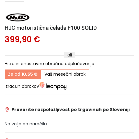
HJC motoristična čelada F100 SOLID
399,90 €
ali
Hitro in enostavno obročno odplačevanje
Že od
10,55 €
Vaš mesečni obrok
Izračun obrokov
Preverite razpoložljivost po trgovinah po Sloveniji
Na voljo po naročilu