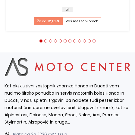
ali
Že od
12,18 €
Vaš mesečni obrok
Kot ekskluzivni zastopnik znamke Honda in Ducati vam
nudimo široko ponudbo in servis motornih koles Honda in
Ducati, v naši spletni trgovini pa najdete tudi pester izbor
motoristične opreme uveljavljenih blagovnih znamk, kot so
Alpinestars, Dainese, Macna, Shoei, Nolan, Arai, Premier,
Stylmartin, Akrapovič in druge…
Blatnica 3a, 1236 OIC Trzin