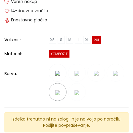
Varen nakup
14-dnevno vračilo
Enostavno plačilo
Velikost:
XS
S
M
L
XL
2XL
Material:
KOMPOZIT
Barva:
Izdelka trenutno ni na zalogi in je na voljo po naročilu.
Pošljite povpraševanje.