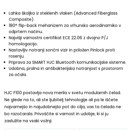
Lahka školjka iz steklenih vlaken (Advanced Fiberglass
Composite).
180° flip-back mehanizem za vrhunsko aerodinamiko v
odprtem načinu.
Najvišji varnostni certifikat ECE 22.06 z dvojno P/J
homologacijo.
Nastavljiv notranji sončni vizir in priložen Pinlock proti
rosenju.
Priprava za SMART HJC Bluetooth komunikacijske sisteme.
Udobna, pralna in antibakterijska notranjost s prostorom
za očala.
HJC F100 postavlja nova merila v svetu modularnih čelad.
Ne glede na to, ali ste ljubitelj tehnologije ali pa le iščete
najvarnejšo in najudobnejšo pot do cilja, vas ta čelada ne
bo razočarala. Privoščite si varnost in udobje, ki si ju
zaslužite na vsaki vožnji.