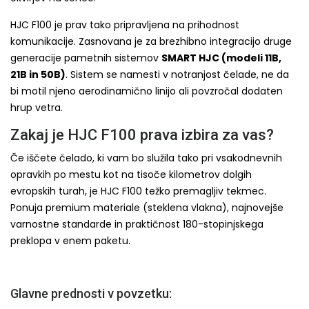
HJC F100 je prav tako pripravljena na prihodnost
komunikacije. Zasnovana je za brezhibno integracijo druge
generacije pametnih sistemov
SMART HJC (modeli 11B,
21B in 50B)
. Sistem se namesti v notranjost čelade, ne da
bi motil njeno aerodinamično linijo ali povzročal dodaten
hrup vetra.
Zakaj je HJC F100 prava izbira za vas?
Če iščete čelado, ki vam bo služila tako pri vsakodnevnih
opravkih po mestu kot na tisoče kilometrov dolgih
evropskih turah, je HJC F100 težko premagljiv tekmec.
Ponuja premium materiale (steklena vlakna), najnovejše
varnostne standarde in praktičnost 180-stopinjskega
preklopa v enem paketu.
Glavne prednosti v povzetku: