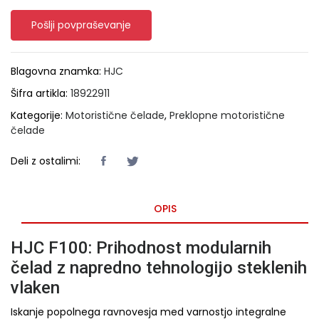
Pošlji povpraševanje
Blagovna znamka:
HJC
Šifra artikla:
18922911
Kategorije:
Motoristične čelade
,
Preklopne motoristične
čelade
Deli z ostalimi:
OPIS
HJC F100: Prihodnost modularnih
čelad z napredno tehnologijo steklenih
vlaken
Iskanje popolnega ravnovesja med varnostjo integralne