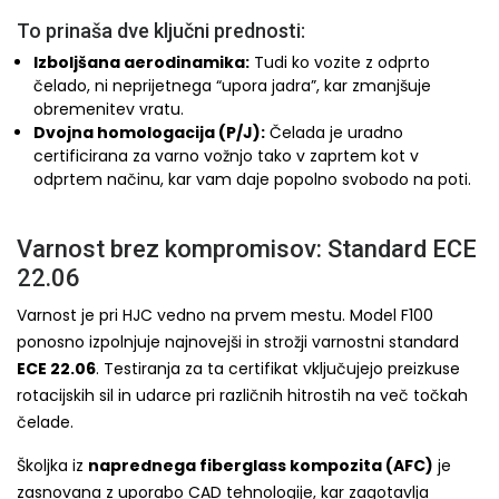
To prinaša dve ključni prednosti:
Izboljšana aerodinamika:
Tudi ko vozite z odprto
čelado, ni neprijetnega “upora jadra”, kar zmanjšuje
obremenitev vratu.
Dvojna homologacija (P/J):
Čelada je uradno
certificirana za varno vožnjo tako v zaprtem kot v
odprtem načinu, kar vam daje popolno svobodo na poti.
Varnost brez kompromisov: Standard ECE
22.06
Varnost je pri HJC vedno na prvem mestu. Model F100
ponosno izpolnjuje najnovejši in strožji varnostni standard
ECE 22.06
. Testiranja za ta certifikat vključujejo preizkuse
rotacijskih sil in udarce pri različnih hitrostih na več točkah
čelade.
Školjka iz
naprednega fiberglass kompozita (AFC)
je
zasnovana z uporabo CAD tehnologije, kar zagotavlja