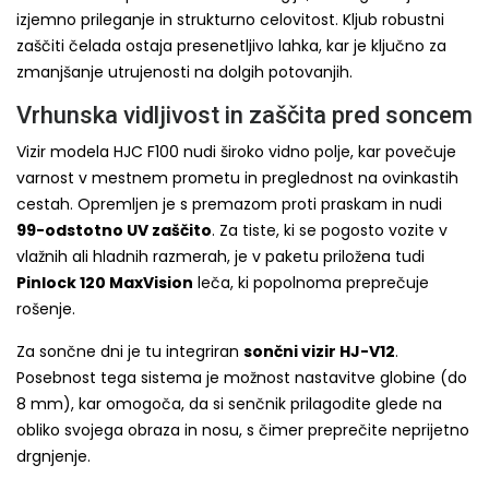
izjemno prileganje in strukturno celovitost. Kljub robustni
zaščiti čelada ostaja presenetljivo lahka, kar je ključno za
zmanjšanje utrujenosti na dolgih potovanjih.
Vrhunska vidljivost in zaščita pred soncem
Vizir modela HJC F100 nudi široko vidno polje, kar povečuje
varnost v mestnem prometu in preglednost na ovinkastih
cestah. Opremljen je s premazom proti praskam in nudi
99-odstotno UV zaščito
. Za tiste, ki se pogosto vozite v
vlažnih ali hladnih razmerah, je v paketu priložena tudi
Pinlock 120 MaxVision
leča, ki popolnoma preprečuje
rošenje.
Za sončne dni je tu integriran
sončni vizir HJ-V12
.
Posebnost tega sistema je možnost nastavitve globine (do
8 mm), kar omogoča, da si senčnik prilagodite glede na
obliko svojega obraza in nosu, s čimer preprečite neprijetno
drgnjenje.