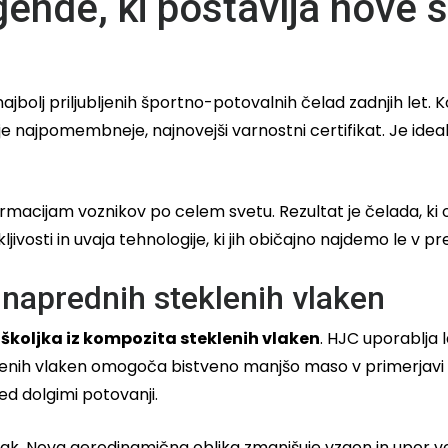
ende, ki postavlja nove 
najbolj priljubljenih športno-potovalnih čelad zadnjih let
 je najpomembneje, najnovejši varnostni certifikat. Je ideal
rmacijam voznikov po celem svetu. Rezultat je čelada, ki o
ivosti in uvaja tehnologije, ki jih običajno najdemo le 
 naprednih steklenih vlaken
školjka iz kompozita steklenih vlaken
. HJC uporablja 
lenih vlaken omogoča bistveno manjšo maso v primerjavi s
ed dolgimi potovanji.
rak. Nova aerodinamična oblika zmanjšuje vzgon in upor vetr