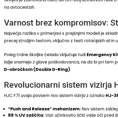
na avtocestah.
Varnost brez kompromisov: S
Največja razlika v primerjavi s prejšnjimi modeli je sk
precej strožjim testom, vključno z testi rotacijskih sil in 
Poleg trdne školjke čelada vključuje tudi
Emergency Ki
lažje snamejo z glave poškodovanca, ne da bi pri tem p
D-obročkom (Double D-Ring)
.
Revolucionarni sistem vizirja 
HJC F71 uvaja povsem nov sistem vizirja z oznako
HJ-3
“Push and Release” mehanizem:
Nov sistem zaklepan
99 % UV zaščita:
Vizir učinkovito ščiti vaše oči pred š