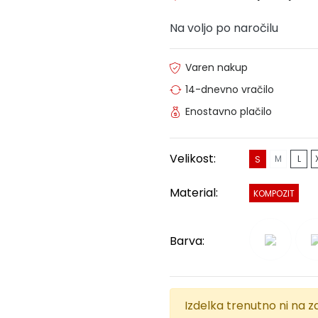
Na voljo po naročilu
Varen nakup
14-dnevno vračilo
Enostavno plačilo
Velikost:
M
L
S
Material:
KOMPOZIT
Barva:
Izdelka trenutno ni na za