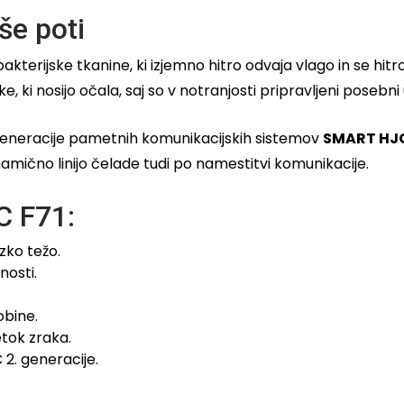
še poti
kterijske tkanine, ki izjemno hitro odvaja vlago in se hitr
, ki nosijo očala, saj so v notranjosti pripravljeni posebni 
 generacije pametnih komunikacijskih sistemov
SMART HJC 
inamično linijo čelade tudi po namestitvi komunikacije.
C F71:
zko težo.
nosti.
obine.
tok zraka.
 2. generacije.