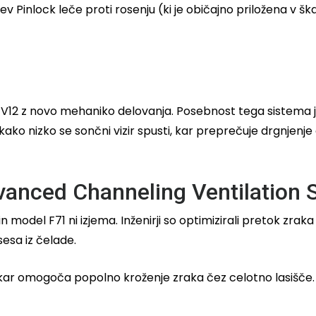
ev Pinlock leče proti rosenju (ki je običajno priložena v š
 HJ-V12 z novo mehaniko delovanja. Posebnost tega sistema
, kako nizko se sončni vizir spusti, kar preprečuje drgnjen
vanced Channeling Ventilation 
in model F71 ni izjema. Inženirji so optimizirali pretok zra
esa iz čelade.
, kar omogoča popolno kroženje zraka čez celotno lasišče