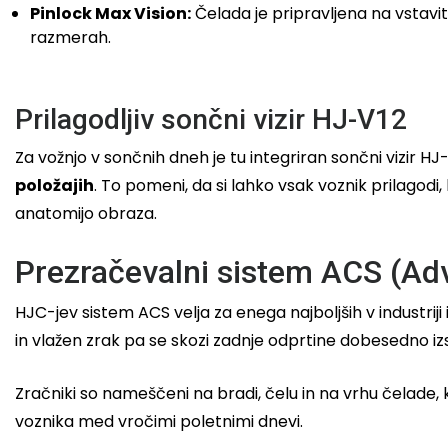
Pinlock Max Vision:
Čelada je pripravljena na vstavit
razmerah.
Prilagodljiv sončni vizir HJ-V12
Za vožnjo v sončnih dneh je tu integriran sončni vizir
položajih
. To pomeni, da si lahko vsak voznik prilagodi
anatomijo obraza.
Prezračevalni sistem ACS (Ad
HJC-jev sistem ACS velja za enega najboljših v industriji 
in vlažen zrak pa se skozi zadnje odprtine dobesedno izs
Zračniki so nameščeni na bradi, čelu in na vrhu čelade
voznika med vročimi poletnimi dnevi.