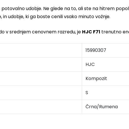
in potovalno udobje. Ne glede na to, ali ste na hitrem po
, in udobje, ki ga boste cenili vsako minuto vožnje.
ado v srednjem cenovnem razredu, je
HJC F71
trenutno ena
15990307
HJC
Kompozit
S
Črna/Rumena