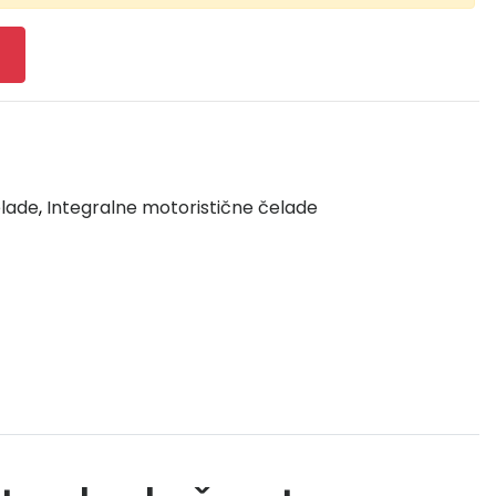
elade
,
Integralne motoristične čelade