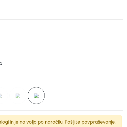
XL
logi in je na voljo po naročilu. Pošljite povpraševanje.