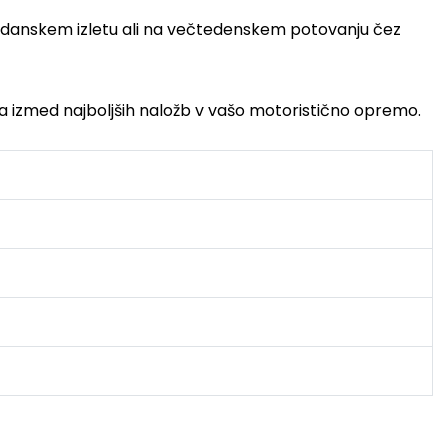
poldanskem izletu ali na večtedenskem potovanju čez
 izmed najboljših naložb v vašo motoristično opremo.