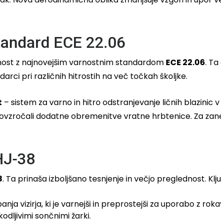
tandard ECE 22.06
ladnost z najnovejšim varnostnim standardom
ECE 22.06
. Ta
udarci pri različnih hitrostih na več točkah školjke.
t
– sistem za varno in hitro odstranjevanje ličnih blazin
ovzročali dodatne obremenitve vratne hrbtenice. Za zanes
HJ-38
8
. Ta prinaša izboljšano tesnjenje in večjo preglednost. Klju
ja vizirja, ki je varnejši in preprostejši za uporabo z roka
kodljivimi sončnimi žarki.