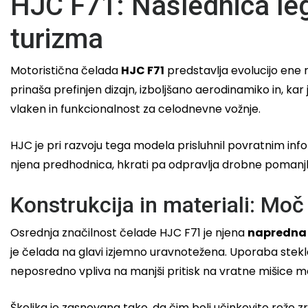
HJC F71: Naslednica leg
turizma
Motoristična čelada
HJC F71
predstavlja evolucijo ene 
prinaša prefinjen dizajn, izboljšano aerodinamiko in, kar
vlaken in funkcionalnost za celodnevne vožnje.
HJC je pri razvoju tega modela prisluhnil povratnim info
njena predhodnica, hkrati pa odpravlja drobne pomanjklj
Konstrukcija in materiali: Moč
Osrednja značilnost čelade HJC F71 je njena
napredna 
je čelada na glavi izjemno uravnotežena. Uporaba stek
neposredno vpliva na manjši pritisk na vratne mišice m
Školjka je zasnovana tako, da čim bolj učinkovito reže z