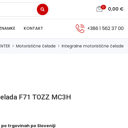
0
0,00
€
+386 1 562 37 00
ZNAMKE
KONTAKT
ENTER
Motoristične čelade
Integralne motoristične čelade
 čelada F71 TOZZ MC3H
 po trgovinah po Sloveniji