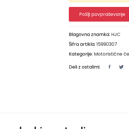
Pošlji povpraševanje
Blagovna znamka:
HJC
Šifra artikla:
15990307
Kategorije:
Motoristične č
Deli z ostalimi: