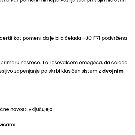
 certifikat pomeni, da je bila čelada HJC F71 podvržena
ic v primeru nesreče. To reševalcem omogoča, da čelado
ljivo zapenjanje pa skrbi klasičen sistem z
dvojnim
čne novosti vključujejo:
vicami.