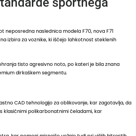
standarde športnega
. Kot neposredna naslednica modela F70, nova F71
na izbira za voznike, ki iščejo lahkotnost steklenih
hranja tisto agresivno noto, po kateri je bila znana
v premium dirkaškem segmentu.
lastno CAD tehnologijo za oblikovanje, kar zagotavlja, da
 klasičnimi polikarbonatnimi čeladami, kar
a, kar pomeni mirnejšo vožnjo tudi pri višjih hitrostih