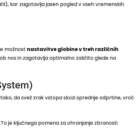
katli), kar zagotavlja jasen pogled v vseh vremenskih
 je možnost
nastavitve globine v treh različnih
je ob nos in zagotavlja optimalno zaščito glede na
System)
ka tako, da svež zrak vstopa skozi sprednje odprtine, vroč
. To je ključnega pomena za ohranjanje zbranosti