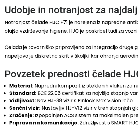
Udobje in notranjost za najdalj
Notranjost čelade HJC F71 je narejena iz napredne antiba
olajša vzdrževanje higiene. HJC je poskrbel tudi za voznike
Čelada je tovarniško pripravljena za integracijo druge
napeljavo je diskretno skrit v školjki, kar ohranja aerod
Povzetek prednosti čelade HJ
Material:
Napredni kompozit iz steklenih vlaken za ni
Standard:
ECE 22.06 certifikat za najvišjo stopnjo var
Vidljivost:
Nov HJ-38 vizir s Pinlock Max Vision lečo.
Sončni vizir:
Nastavljiv HJ-V12 vizir v treh stopnjah gl
Zračenje:
Izpopolnjen ACS sistem za maksimalen pre
Priprava na komunikacijo:
Združljivost s SMART HJC