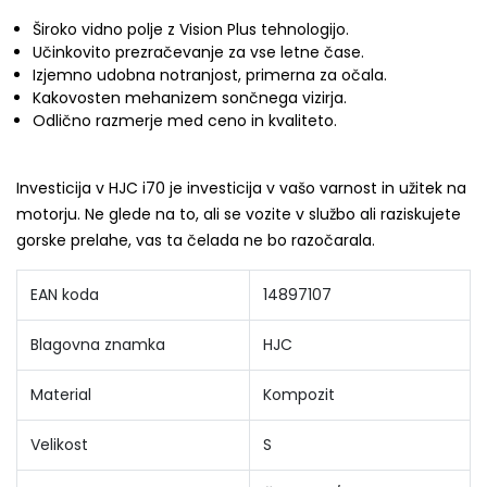
Široko vidno polje z Vision Plus tehnologijo.
Učinkovito prezračevanje za vse letne čase.
Izjemno udobna notranjost, primerna za očala.
Kakovosten mehanizem sončnega vizirja.
Odlično razmerje med ceno in kvaliteto.
Investicija v HJC i70 je investicija v vašo varnost in užitek na
motorju. Ne glede na to, ali se vozite v službo ali raziskujete
gorske prelahe, vas ta čelada ne bo razočarala.
EAN koda
14897107
Blagovna znamka
HJC
Material
Kompozit
Velikost
S