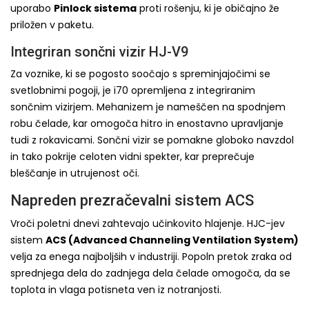
uporabo
Pinlock sistema
proti rošenju, ki je običajno že
priložen v paketu.
Integriran sončni vizir HJ-V9
Za voznike, ki se pogosto soočajo s spreminjajočimi se
svetlobnimi pogoji, je i70 opremljena z integriranim
sončnim vizirjem. Mehanizem je nameščen na spodnjem
robu čelade, kar omogoča hitro in enostavno upravljanje
tudi z rokavicami. Sončni vizir se pomakne globoko navzdol
in tako pokrije celoten vidni spekter, kar preprečuje
bleščanje in utrujenost oči.
Napreden prezračevalni sistem ACS
Vroči poletni dnevi zahtevajo učinkovito hlajenje. HJC-jev
sistem
ACS (Advanced Channeling Ventilation System)
velja za enega najboljših v industriji. Popoln pretok zraka od
sprednjega dela do zadnjega dela čelade omogoča, da se
toplota in vlaga potisneta ven iz notranjosti.