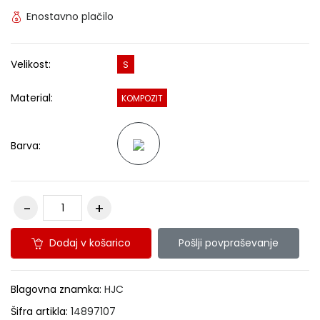
Enostavno plačilo
Velikost:
S
Material:
KOMPOZIT
Barva:
Dodaj v košarico
Pošlji povpraševanje
Blagovna znamka:
HJC
Šifra artikla:
14897107