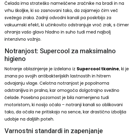
Čelada ima strateško nameščene zračnike na bradi in na
vrhu školjke, ki so zasnovani tako, da zajamejo čim več
svežega zraka. Zadnji odvodni kanali pa poskrbijo za
vakuumski efekt, ki učinkovito odstranjuje vroč zrak, s čimer
ohranja vašo glavo hladno in suho tudi med najbolj
intenzivno vožnjo.
Notranjost: Supercool za maksimalno
higieno
Notranje oblazinjenje je izdelano iz
Supercool tkanine
, ki je
znana po svojih antibakterijskih lastnostih in hitrem
odvajanju vlage. Celotna notranjost je popolnoma
odstranljiva in pralna, kar omogoča dolgotrajno svežino
čelade. Posebna pozornost je bila namenjena tudi
motoristom, ki nosijo očala – notranji kanali so oblikovani
tako, da očala ne pritiskajo na sence, kar drastično izboljša
udobje na daljših poteh.
Varnostni standardi in zapenjanje