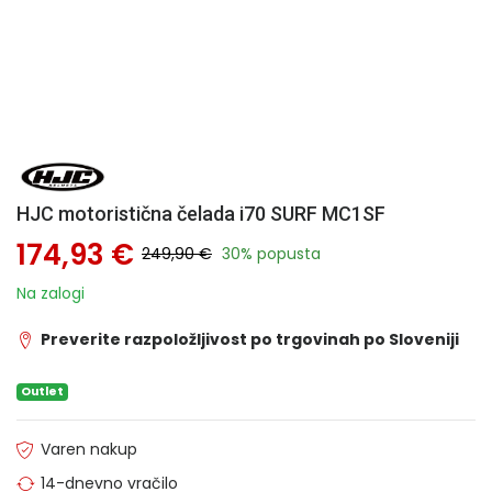
HJC motoristična čelada i70 SURF MC1SF
174,93 €
249,90 €
30% popusta
Na zalogi
Preverite razpoložljivost po trgovinah po Sloveniji
Outlet
Varen nakup
14-dnevno vračilo