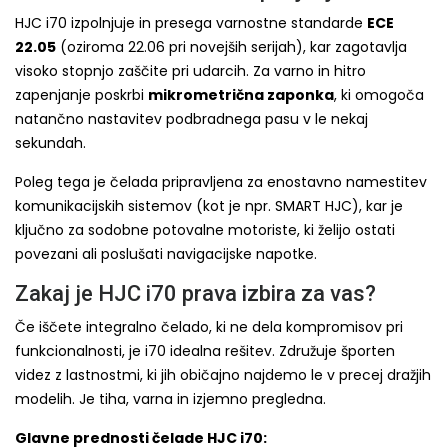
HJC i70 izpolnjuje in presega varnostne standarde
ECE
22.05
(oziroma 22.06 pri novejših serijah), kar zagotavlja
visoko stopnjo zaščite pri udarcih. Za varno in hitro
zapenjanje poskrbi
mikrometrična zaponka
, ki omogoča
natančno nastavitev podbradnega pasu v le nekaj
sekundah.
Poleg tega je čelada pripravljena za enostavno namestitev
komunikacijskih sistemov (kot je npr. SMART HJC), kar je
ključno za sodobne potovalne motoriste, ki želijo ostati
povezani ali poslušati navigacijske napotke.
Zakaj je HJC i70 prava izbira za vas?
Če iščete integralno čelado, ki ne dela kompromisov pri
funkcionalnosti, je i70 idealna rešitev. Združuje športen
videz z lastnostmi, ki jih običajno najdemo le v precej dražjih
modelih. Je tiha, varna in izjemno pregledna.
Glavne prednosti čelade HJC i70: