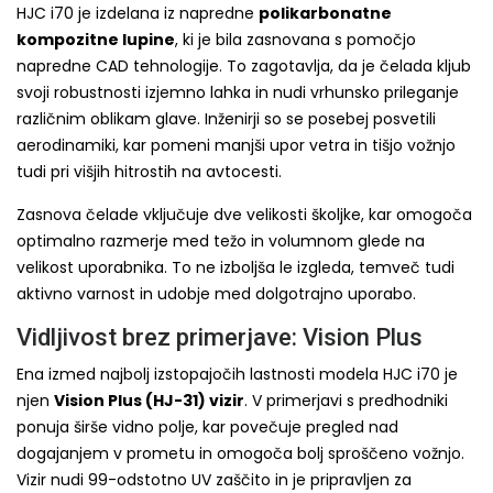
HJC i70 je izdelana iz napredne
polikarbonatne
kompozitne lupine
, ki je bila zasnovana s pomočjo
napredne CAD tehnologije. To zagotavlja, da je čelada kljub
svoji robustnosti izjemno lahka in nudi vrhunsko prileganje
različnim oblikam glave. Inženirji so se posebej posvetili
aerodinamiki, kar pomeni manjši upor vetra in tišjo vožnjo
tudi pri višjih hitrostih na avtocesti.
Zasnova čelade vključuje dve velikosti školjke, kar omogoča
optimalno razmerje med težo in volumnom glede na
velikost uporabnika. To ne izboljša le izgleda, temveč tudi
aktivno varnost in udobje med dolgotrajno uporabo.
Vidljivost brez primerjave: Vision Plus
Ena izmed najbolj izstopajočih lastnosti modela HJC i70 je
njen
Vision Plus (HJ-31) vizir
. V primerjavi s predhodniki
ponuja širše vidno polje, kar povečuje pregled nad
dogajanjem v prometu in omogoča bolj sproščeno vožnjo.
Vizir nudi 99-odstotno UV zaščito in je pripravljen za