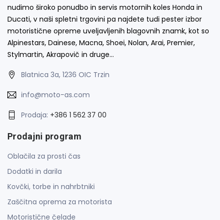
nudimo široko ponudbo in servis motornih koles Honda in
Ducati, v naši spletni trgovini pa najdete tudi pester izbor
motoristične opreme uveljavljenih blagovnih znamk, kot so
Alpinestars, Dainese, Macna, Shoei, Nolan, Arai, Premier,
Stylmartin, Akrapovič in druge…
Blatnica 3a, 1236 OIC Trzin
info@moto-as.com
Prodaja:
+386 1 562 37 00
Prodajni program
Oblačila za prosti čas
Dodatki in darila
Kovčki, torbe in nahrbtniki
Zaščitna oprema za motorista
Motoristične čelade