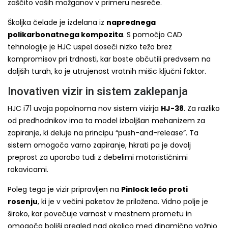
zaščito vaših možganov v primeru nesreče.
Školjka čelade je izdelana iz
naprednega
polikarbonatnega kompozita
. S pomočjo CAD
tehnologije je HJC uspel doseči nizko težo brez
kompromisov pri trdnosti, kar boste občutili predvsem na
daljših turah, ko je utrujenost vratnih mišic ključni faktor.
Inovativen vizir in sistem zaklepanja
HJC i71 uvaja popolnoma nov sistem vizirja
HJ-38
. Za razliko
od predhodnikov ima ta model izboljšan mehanizem za
zapiranje, ki deluje na principu “push-and-release”. Ta
sistem omogoča varno zapiranje, hkrati pa je dovolj
preprost za uporabo tudi z debelimi motorističnimi
rokavicami.
Poleg tega je vizir pripravljen na
Pinlock lečo proti
rosenju
, ki je v večini paketov že priložena. Vidno polje je
široko, kar povečuje varnost v mestnem prometu in
omogoča boljši pregled nad okolico med dinamično vožnjo