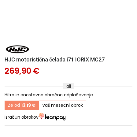
HJC motoristična čelada i71 IORIX MC27
269,90 €
ali
Hitro in enostavno obročno odplačevanje
Že od
13,19 €
Vaš mesečni obrok
Izračun obrokov