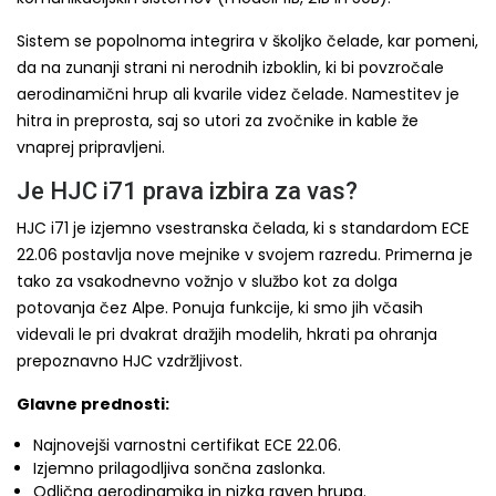
Sistem se popolnoma integrira v školjko čelade, kar pomeni,
da na zunanji strani ni nerodnih izboklin, ki bi povzročale
aerodinamični hrup ali kvarile videz čelade. Namestitev je
hitra in preprosta, saj so utori za zvočnike in kable že
vnaprej pripravljeni.
Je HJC i71 prava izbira za vas?
HJC i71 je izjemno vsestranska čelada, ki s standardom ECE
22.06 postavlja nove mejnike v svojem razredu. Primerna je
tako za vsakodnevno vožnjo v službo kot za dolga
potovanja čez Alpe. Ponuja funkcije, ki smo jih včasih
videvali le pri dvakrat dražjih modelih, hkrati pa ohranja
prepoznavno HJC vzdržljivost.
Glavne prednosti:
Najnovejši varnostni certifikat ECE 22.06.
Izjemno prilagodljiva sončna zaslonka.
Odlična aerodinamika in nizka raven hrupa.