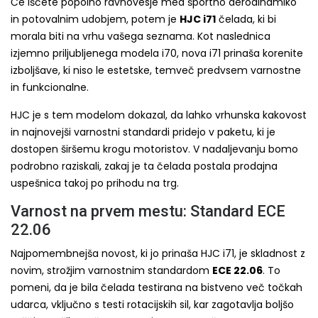
Če iščete popolno ravnovesje med športno aerodinamiko
in potovalnim udobjem, potem je
HJC i71
čelada, ki bi
morala biti na vrhu vašega seznama. Kot naslednica
izjemno priljubljenega modela i70, nova i71 prinaša korenite
izboljšave, ki niso le estetske, temveč predvsem varnostne
in funkcionalne.
HJC je s tem modelom dokazal, da lahko vrhunska kakovost
in najnovejši varnostni standardi pridejo v paketu, ki je
dostopen širšemu krogu motoristov. V nadaljevanju bomo
podrobno raziskali, zakaj je ta čelada postala prodajna
uspešnica takoj po prihodu na trg.
Varnost na prvem mestu: Standard ECE
22.06
Najpomembnejša novost, ki jo prinaša HJC i71, je skladnost z
novim, strožjim varnostnim standardom
ECE 22.06
. To
pomeni, da je bila čelada testirana na bistveno več točkah
udarca, vključno s testi rotacijskih sil, kar zagotavlja boljšo