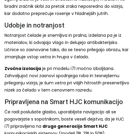
bradni zračnik skrbi za pretok zraka neposredno do vizirja,
kar dodatno preprečuje rosenje v hladnejših jutrih.
Udobje in notranjost
Notranjost čelade je snemljiva in pralna, izdelana pa je iz
materialov, ki odvajajo vlago in delujejo antibakterijsko.
Ličnice so zasnovane tako, da se tesno prilegajo obrazu, kar
zmanjšuje vstop vetra in hrupa v čelado.
Zvočna izolacija
je pri modelu i71 močno izboljšana.
Zahvaljujoč novi zasnovi spodnjega roba in tesnejšemu
prileganju vizirja, je šum vetra pri višjih hitrostih presenetljivo
nizek za čelado v tem cenovnem razredu.
Pripravljena na Smart HJC komunikacijo
Če radi poslušate glasbo, uporabljate navigacijo ali se
pogovarjate s sopotnikom, boste veseli dejstva, da je HJC
i71 pripravljena na
drugo generacijo Smart HJC
komunikacijskih sistemov (modeli 11B, 21B in 50B).