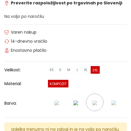
Preverite razpoložljivost po trgovinah po Sloveniji
Na voljo po naročilu
Varen nakup
14-dnevno vračilo
Enostavno plačilo
Velikost:
XS
S
M
L
XL
2XL
Material:
KOMPOZIT
Barva:
Izdelka trenutno ni na zalogi in je na voljo po naročilu.