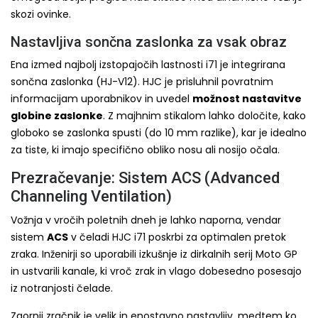
skozi ovinke.
Nastavljiva sončna zaslonka za vsak obraz
Ena izmed najbolj izstopajočih lastnosti i71 je integrirana
sončna zaslonka (HJ-V12). HJC je prisluhnil povratnim
informacijam uporabnikov in uvedel
možnost nastavitve
globine zaslonke
. Z majhnim stikalom lahko določite, kako
globoko se zaslonka spusti (do 10 mm razlike), kar je idealno
za tiste, ki imajo specifično obliko nosu ali nosijo očala.
Prezračevanje: Sistem ACS (Advanced
Channeling Ventilation)
Vožnja v vročih poletnih dneh je lahko naporna, vendar
sistem
ACS
v čeladi HJC i71 poskrbi za optimalen pretok
zraka. Inženirji so uporabili izkušnje iz dirkalnih serij Moto GP
in ustvarili kanale, ki vroč zrak in vlago dobesedno posesajo
iz notranjosti čelade.
Zgornji zračnik je velik in enostavno nastavljiv, medtem ko