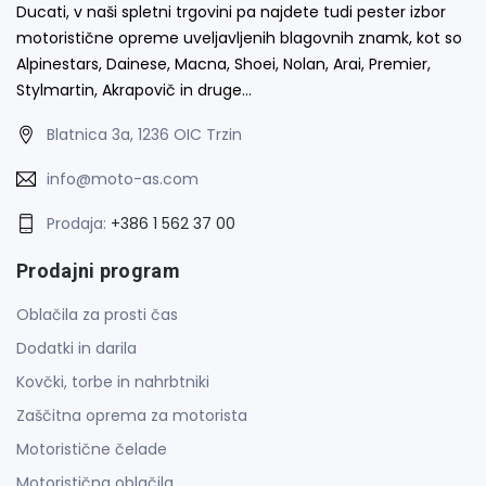
Ducati, v naši spletni trgovini pa najdete tudi pester izbor
motoristične opreme uveljavljenih blagovnih znamk, kot so
Alpinestars, Dainese, Macna, Shoei, Nolan, Arai, Premier,
Stylmartin, Akrapovič in druge…
Blatnica 3a, 1236 OIC Trzin
info@moto-as.com
Prodaja:
+386 1 562 37 00
Prodajni program
Oblačila za prosti čas
Dodatki in darila
Kovčki, torbe in nahrbtniki
Zaščitna oprema za motorista
Motoristične čelade
Motoristična oblačila