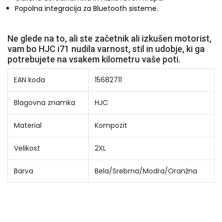
Popolna integracija za Bluetooth sisteme.
Ne glede na to, ali ste začetnik ali izkušen motorist,
vam bo HJC i71 nudila varnost, stil in udobje, ki ga
potrebujete na vsakem kilometru vaše poti.
EAN koda
15682711
Blagovna znamka
HJC
Material
Kompozit
Velikost
2XL
Barva
Bela/Srebrna/Modra/Oranžna