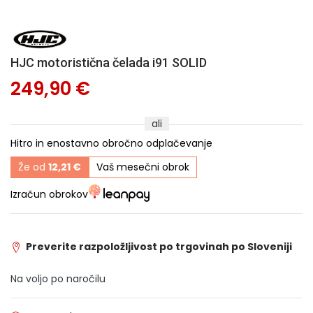
HJC motoristična čelada i91 SOLID
249,90 €
ali
Hitro in enostavno obročno odplačevanje
Že od
12,21 €
Vaš mesečni obrok
Izračun obrokov
Preverite razpoložljivost po trgovinah po Sloveniji
Na voljo po naročilu