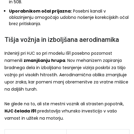
in 50B.
Uporabnikom očal prijazna:
Posebni kanali v
oblazinjenju omogočajo udobno nošenje korekcijskih očal
brez pritiskanja.
Tišja vožnja in izboljšana aerodinamika
Inženirji pri HJC so pri modelu i91 posebno pozornost
namenili
zmanjšanju hrupa
. Nov mehanizem zapiranja
bradnega dela in izboljšano tesnjenje vizirja poskrbi za tišjo
vožnjo pri visokih hitrostih. Aerodinamična oblika zmanjšuje
upor zraka, kar pomeni manj obremenitve za vratne mišice
na daljših turah.
Ne glede na to, ali ste mestni voznik ali strasten popotnik,
HJC čelada i91
predstavlja vrhunsko investicijo v vašo
varnost in užitek na motorju.