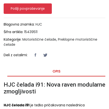
Pošlji povpraševanje
Blagovna znamka:
HJC
Šifra artikla:
15439511
Kategorije:
Motoristične čelade
,
Preklopne motoristične
čelade
Deli z ostalimi:
OPIS
HJC čelada i91: Nova raven modularne
zmogljivosti
HJC čelada i91
je težko pričakovana naslednica