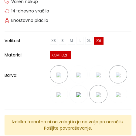
Varen nakup
14-dnevno vračilo
Enostavno plačilo
Velikost:
XS
S
M
L
XL
2XL
Material:
KOMPOZIT
Barva:
Izdelka trenutno ni na zalogi in je na voljo po naročilu.
Pošljite povpraševanje.