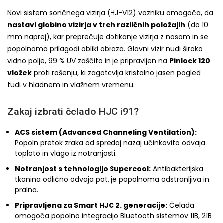
Novi sistem sončnega vizirja (HJ-V12) vozniku omogoča, da
nastavi globino vizirja v treh različnih položajih
(do 10
mm naprej), kar preprečuje dotikanje vizirja z nosom in se
popolnoma prilagodi obliki obraza. Glavni vizir nudi široko
vidno polje, 99 % UV zaščito in je pripravljen na
Pinlock 120
vložek
proti rošenju, ki zagotavlja kristalno jasen pogled
tudi v hladnem in vlažnem vremenu.
Zakaj izbrati čelado HJC i91?
ACS sistem (Advanced Channeling Ventilation):
Popoln pretok zraka od spredaj nazaj učinkovito odvaja
toploto in vlago iz notranjosti.
Notranjost s tehnologijo Supercool:
Antibakterijska
tkanina odlično odvaja pot, je popolnoma odstranljiva in
pralna.
Pripravljena za Smart HJC 2. generacije:
Čelada
omogoča popolno integracijo Bluetooth sistemov 11B, 21B