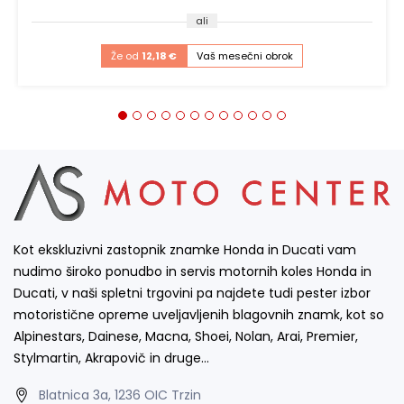
ali
Že od
12,18 €
Vaš mesečni obrok
Kot ekskluzivni zastopnik znamke Honda in Ducati vam
nudimo široko ponudbo in servis motornih koles Honda in
Ducati, v naši spletni trgovini pa najdete tudi pester izbor
motoristične opreme uveljavljenih blagovnih znamk, kot so
Alpinestars, Dainese, Macna, Shoei, Nolan, Arai, Premier,
Stylmartin, Akrapovič in druge…
Blatnica 3a, 1236 OIC Trzin