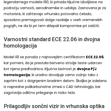
legendarnega modela i90, ki prinaša ključne izboljšave na
področju varnosti, aerodinamike in udobja. Zasnovana je za
motoriste, ki zahtevajo vrhunsko potovalno čelado,
sposobno premagovati dolge razdalje v vseh vremenskih
pogojih, ne da bi pri tem sklepali kompromise pri zaščiti.
Varnostni standard ECE 22.06 in dvojna
homologacija
Model i91 se ponaša z najnovejšim certifikatom
ECE 22.06
,
kar pomeni, da je prestala bistveno strožje teste udarcev
kot njena predhodnica. Ključna lastnost je
dvojna P/J
homologacija
, ki uradno dovoljuje varno vožnjo tako z
zaprtim kot z dvignjenim bradnim delom. Školjka je izdelana
iz napredne polikarbonatne zmesi s CAD tehnologijo, kar
zagotavlja odlično prileganje in nizko težo.
Prilagodljiv sončni vizir in vrhunska optika