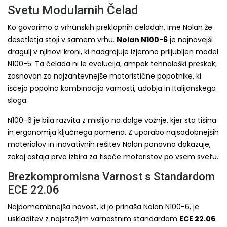
Svetu Modularnih Čelad
Ko govorimo o vrhunskih preklopnih čeladah, ime Nolan že
desetletja stoji v samem vrhu.
Nolan N100-6
je najnovejši
dragulj v njihovi kroni, ki nadgrajuje izjemno priljubljen model
N100-5. Ta čelada ni le evolucija, ampak tehnološki preskok,
zasnovan za najzahtevnejše motoristične popotnike, ki
iščejo popolno kombinacijo varnosti, udobja in italijanskega
sloga.
N100-6 je bila razvita z mislijo na dolge vožnje, kjer sta tišina
in ergonomija ključnega pomena. Z uporabo najsodobnejših
materialov in inovativnih rešitev Nolan ponovno dokazuje,
zakaj ostaja prva izbira za tisoče motoristov po vsem svetu.
Brezkompromisna Varnost s Standardom
ECE 22.06
Najpomembnejša novost, ki jo prinaša Nolan N100-6, je
uskladitev z najstrožjim varnostnim standardom
ECE 22.06
.