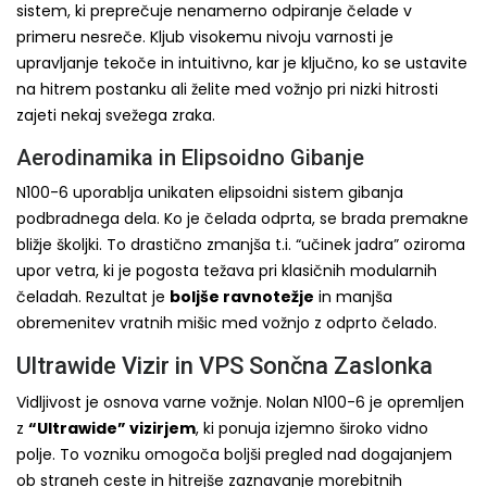
sistem, ki preprečuje nenamerno odpiranje čelade v
primeru nesreče. Kljub visokemu nivoju varnosti je
upravljanje tekoče in intuitivno, kar je ključno, ko se ustavite
na hitrem postanku ali želite med vožnjo pri nizki hitrosti
zajeti nekaj svežega zraka.
Aerodinamika in Elipsoidno Gibanje
N100-6 uporablja unikaten elipsoidni sistem gibanja
podbradnega dela. Ko je čelada odprta, se brada premakne
bližje školjki. To drastično zmanjša t.i. “učinek jadra” oziroma
upor vetra, ki je pogosta težava pri klasičnih modularnih
čeladah. Rezultat je
boljše ravnotežje
in manjša
obremenitev vratnih mišic med vožnjo z odprto čelado.
Ultrawide Vizir in VPS Sončna Zaslonka
Vidljivost je osnova varne vožnje. Nolan N100-6 je opremljen
z
“Ultrawide” vizirjem
, ki ponuja izjemno široko vidno
polje. To vozniku omogoča boljši pregled nad dogajanjem
ob straneh ceste in hitrejše zaznavanje morebitnih