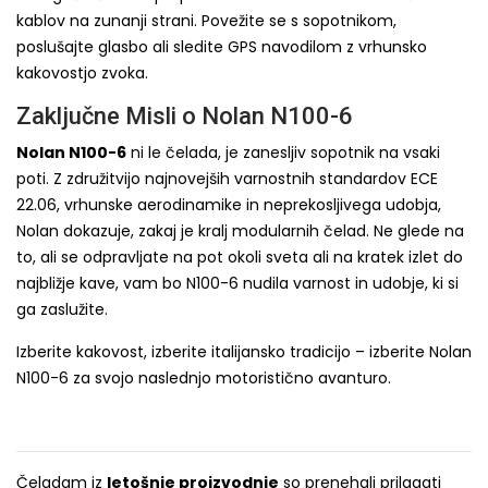
kablov na zunanji strani. Povežite se s sopotnikom,
poslušajte glasbo ali sledite GPS navodilom z vrhunsko
kakovostjo zvoka.
Zaključne Misli o Nolan N100-6
Nolan N100-6
ni le čelada, je zanesljiv sopotnik na vsaki
poti. Z združitvijo najnovejših varnostnih standardov ECE
22.06, vrhunske aerodinamike in neprekosljivega udobja,
Nolan dokazuje, zakaj je kralj modularnih čelad. Ne glede na
to, ali se odpravljate na pot okoli sveta ali na kratek izlet do
najbližje kave, vam bo N100-6 nudila varnost in udobje, ki si
ga zaslužite.
Izberite kakovost, izberite italijansko tradicijo – izberite Nolan
N100-6 za svojo naslednjo motoristično avanturo.
Čeladam iz
letošnje proizvodnje
so prenehali prilagati