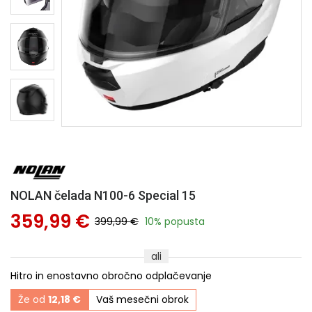
NOLAN čelada N100-6 Special 15
359,99 €
399,99 €
10% popusta
ali
Hitro in enostavno obročno odplačevanje
Že od
12,18 €
Vaš mesečni obrok