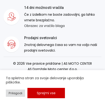
14 dni možnosti vračila
Če z izdelkom ne boste zadovoljni, ga lahko
vrnete brezplačno.
Obrazec za vračilo blaga
Prodajni svetovalci
Znotraj delovnega časa so vam na voljo naši
prodajni svetovalci.
© 2026 Vse pravice pridržane | AS MOTO CENTER
AS Domžale Moto center d.o.o.
Izdelava spletne strani:
RSMT
Ta spletna stran za svoje delovanje uporablja
piškotke.
Sprejmi vse
Prilagodi