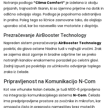
Notranja podloga
“Clima Comfort”
je izdelana iz okolju
prijaznih, trajnostnih tkanin, ki so izjemno prijetne na dotik in
odlično odvajajo vlago. Podloga je popolnoma odstranljiva
in pralna. Poleg tega so ličnice zasnovane tako, da olajšajo
uporabo očal, kar bo razveselilo vse motoriste z dioptrijo.
Prezračevanje AirBooster Technology
Napreden sistem prezračevanja
AirBooster Technology
poskrbi, da glava ostane hladna tudi v najhujši vročini. Zrak
se zajema skozi zgornje in bradne odprtine ter se preko
notranjih kanalov enakomerno porazdeli po celotni glavi.
Zadnji izpusti pa poskrbijo za učinkovito odvajanje toplega
zraka iz čelade.
Pripravljenost na Komunikacijo N-Com
Kot vse vrhunske Nolan čelade, je tudi N100-6 pripravljena
na integracijo komunikacijskega sistema
N-Com
. Čelada
ima predpripravljene prostore za zvočnike in mikrofon, kar
omogoča čisto in preprosto namestitev brez motečih