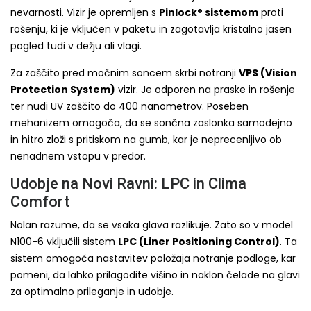
nevarnosti. Vizir je opremljen s
Pinlock® sistemom
proti
rošenju, ki je vključen v paketu in zagotavlja kristalno jasen
pogled tudi v dežju ali vlagi.
Za zaščito pred močnim soncem skrbi notranji
VPS (Vision
Protection System)
vizir. Je odporen na praske in rošenje
ter nudi UV zaščito do 400 nanometrov. Poseben
mehanizem omogoča, da se sončna zaslonka samodejno
in hitro zloži s pritiskom na gumb, kar je neprecenljivo ob
nenadnem vstopu v predor.
Udobje na Novi Ravni: LPC in Clima
Comfort
Nolan razume, da se vsaka glava razlikuje. Zato so v model
N100-6 vključili sistem
LPC (Liner Positioning Control)
. Ta
sistem omogoča nastavitev položaja notranje podloge, kar
pomeni, da lahko prilagodite višino in naklon čelade na glavi
za optimalno prileganje in udobje.