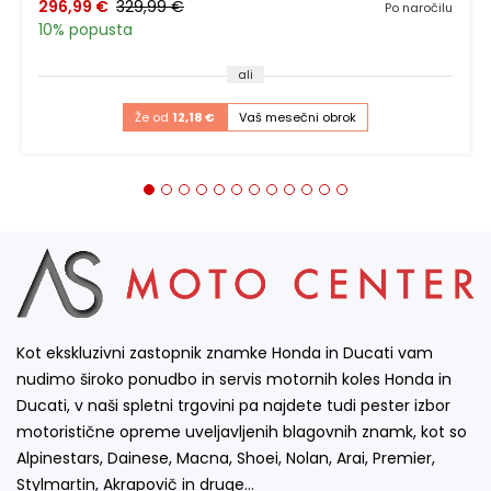
296,99 €
329,99 €
Po naročilu
10% popusta
ali
Že od
12,18 €
Vaš mesečni obrok
Kot ekskluzivni zastopnik znamke Honda in Ducati vam
nudimo široko ponudbo in servis motornih koles Honda in
Ducati, v naši spletni trgovini pa najdete tudi pester izbor
motoristične opreme uveljavljenih blagovnih znamk, kot so
Alpinestars, Dainese, Macna, Shoei, Nolan, Arai, Premier,
Stylmartin, Akrapovič in druge…