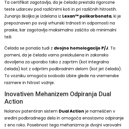
Ta certifikat zagotavlja, da je čelada prestala rigorozne
teste udarcev pod različnimi koti in pri različnih hitrostih.
Zunanja školjka je izdelana iz
Lexan™ polikarbonata
, ki je
prepoznaven po svoji vrhunski trdnosti in odpornosti na
praske, kar zagotavlja maksimalno zaščito ob minimalni
teži.
Čelada se ponaša tudi z
dvojno homologacijo P/J
. To
pomeni, da je čelada varno preizkušena in zakonsko
dovoljena za uporabo tako z zaprtim (kot integralna
čelada) kot z odprtim podbradnim delom (kot jet čelada).
To vozniku omogoča svobodo izbire glede na vremenske
razmere in hitrost vožnje.
Inovativen Mehanizem Odpiranja Dual
Action
Nolanov patentiran sistem
Dual Action
je nameščen v
sredini podbradnega dela in omogoča enostavno odpiranje
z eno roko. Posebnost tega mehanizma je dvojni varovalni