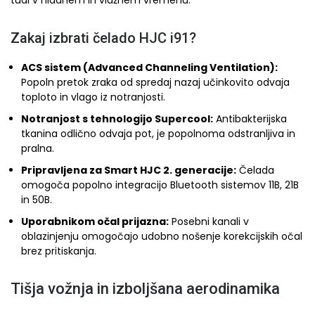
tudi v hladnem in vlažnem vremenu.
Zakaj izbrati čelado HJC i91?
ACS sistem (Advanced Channeling Ventilation):
Popoln pretok zraka od spredaj nazaj učinkovito odvaja
toploto in vlago iz notranjosti.
Notranjost s tehnologijo Supercool:
Antibakterijska
tkanina odlično odvaja pot, je popolnoma odstranljiva in
pralna.
Pripravljena za Smart HJC 2. generacije:
Čelada
omogoča popolno integracijo Bluetooth sistemov 11B, 21B
in 50B.
Uporabnikom očal prijazna:
Posebni kanali v
oblazinjenju omogočajo udobno nošenje korekcijskih očal
brez pritiskanja.
Tišja vožnja in izboljšana aerodinamika