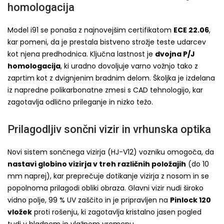
homologacija
Model i91 se ponaša z najnovejšim certifikatom
ECE 22.06
,
kar pomeni, da je prestala bistveno strožje teste udarcev
kot njena predhodnica. Ključna lastnost je
dvojna P/J
homologacija
, ki uradno dovoljuje varno vožnjo tako z
zaprtim kot z dvignjenim bradnim delom. Školjka je izdelana
iz napredne polikarbonatne zmesi s CAD tehnologijo, kar
zagotavlja odlično prileganje in nizko težo.
Prilagodljiv sončni vizir in vrhunska optika
Novi sistem sončnega vizirja (HJ-V12) vozniku omogoča, da
nastavi globino vizirja v treh različnih položajih
(do 10
mm naprej), kar preprečuje dotikanje vizirja z nosom in se
popolnoma prilagodi obliki obraza. Glavni vizir nudi široko
vidno polje, 99 % UV zaščito in je pripravljen na
Pinlock 120
vložek
proti rošenju, ki zagotavlja kristalno jasen pogled