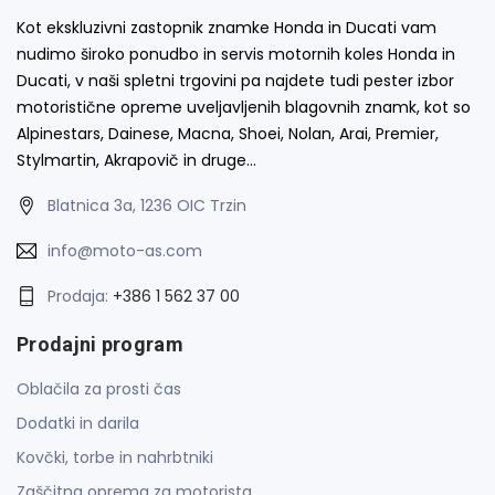
Kot ekskluzivni zastopnik znamke Honda in Ducati vam
nudimo široko ponudbo in servis motornih koles Honda in
Ducati, v naši spletni trgovini pa najdete tudi pester izbor
motoristične opreme uveljavljenih blagovnih znamk, kot so
Alpinestars, Dainese, Macna, Shoei, Nolan, Arai, Premier,
Stylmartin, Akrapovič in druge…
Blatnica 3a, 1236 OIC Trzin
info@moto-as.com
Prodaja:
+386 1 562 37 00
Prodajni program
Oblačila za prosti čas
Dodatki in darila
Kovčki, torbe in nahrbtniki
Zaščitna oprema za motorista