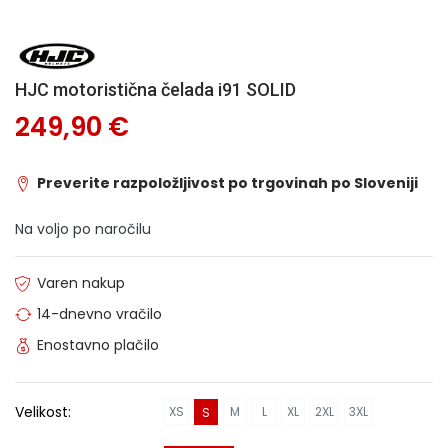
HJC motoristična čelada i91 SOLID
249,90 €
Preverite razpoložljivost po trgovinah po Sloveniji
Na voljo po naročilu
Varen nakup
14-dnevno vračilo
Enostavno plačilo
Velikost:
XS
M
L
XL
2XL
3XL
S