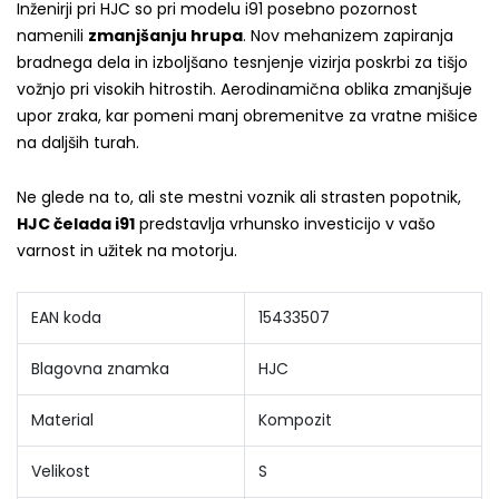
Inženirji pri HJC so pri modelu i91 posebno pozornost
namenili
zmanjšanju hrupa
. Nov mehanizem zapiranja
bradnega dela in izboljšano tesnjenje vizirja poskrbi za tišjo
vožnjo pri visokih hitrostih. Aerodinamična oblika zmanjšuje
upor zraka, kar pomeni manj obremenitve za vratne mišice
na daljših turah.
Ne glede na to, ali ste mestni voznik ali strasten popotnik,
HJC čelada i91
predstavlja vrhunsko investicijo v vašo
varnost in užitek na motorju.
EAN koda
15433507
Blagovna znamka
HJC
Material
Kompozit
Velikost
S