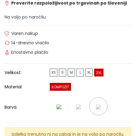
Preverite razpoložljivost po trgovinah po Sloveniji
Na voljo po naročilu
Varen nakup
14-dnevno vračilo
Enostavno plačilo
Velikost:
XS
S
M
L
XL
2XL
Material:
KOMPOZIT
Barva:
Izdelka trenutno ni na zalogi in je na voljo po naročilu.