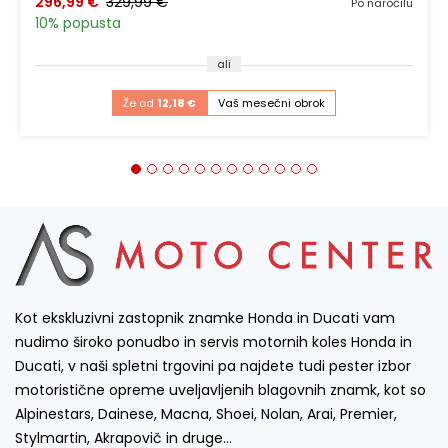
296,99 €
329,99 €
Po naročilu
10% popusta
ali
Že od
12,18 €
Vaš mesečni obrok
Kot ekskluzivni zastopnik znamke Honda in Ducati vam
nudimo široko ponudbo in servis motornih koles Honda in
Ducati, v naši spletni trgovini pa najdete tudi pester izbor
motoristične opreme uveljavljenih blagovnih znamk, kot so
Alpinestars, Dainese, Macna, Shoei, Nolan, Arai, Premier,
Stylmartin, Akrapovič in druge…