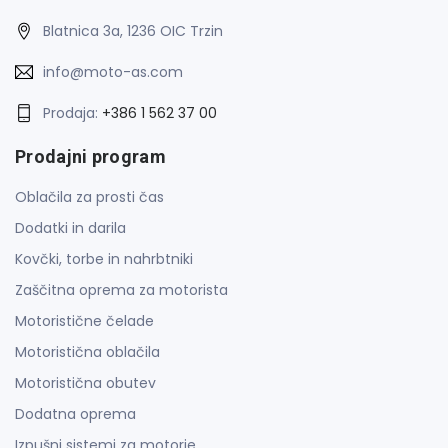
Blatnica 3a, 1236 OIC Trzin
info@moto-as.com
Prodaja:
+386 1 562 37 00
Prodajni program
Oblačila za prosti čas
Dodatki in darila
Kovčki, torbe in nahrbtniki
Zaščitna oprema za motorista
Motoristične čelade
Motoristična oblačila
Motoristična obutev
Dodatna oprema
Izpušni sistemi za motorje