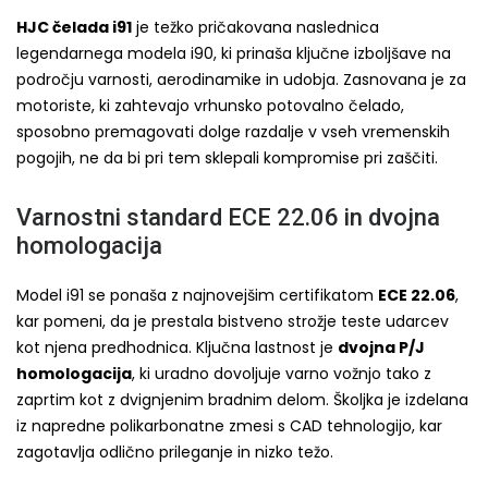
HJC čelada i91
je težko pričakovana naslednica
legendarnega modela i90, ki prinaša ključne izboljšave na
področju varnosti, aerodinamike in udobja. Zasnovana je za
motoriste, ki zahtevajo vrhunsko potovalno čelado,
sposobno premagovati dolge razdalje v vseh vremenskih
pogojih, ne da bi pri tem sklepali kompromise pri zaščiti.
Varnostni standard ECE 22.06 in dvojna
homologacija
Model i91 se ponaša z najnovejšim certifikatom
ECE 22.06
,
kar pomeni, da je prestala bistveno strožje teste udarcev
kot njena predhodnica. Ključna lastnost je
dvojna P/J
homologacija
, ki uradno dovoljuje varno vožnjo tako z
zaprtim kot z dvignjenim bradnim delom. Školjka je izdelana
iz napredne polikarbonatne zmesi s CAD tehnologijo, kar
zagotavlja odlično prileganje in nizko težo.