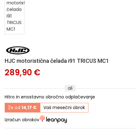
HJC motoristična čelada i91 TRICUS MC1
289,90 €
ali
Hitro in enostavno obročno odplačevanje
Že od
14,17 €
Vaš mesečni obrok
Izračun obrokov