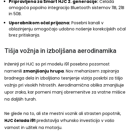
Pripravljena za Smart HJC 2. generacije:
Čelada
omogoča popolno integracijo Bluetooth sistemov 11B, 21B
in 50B.
Uporabnikom očal prijazna:
Posebni kanali v
oblazinjenju omogočajo udobno nošenje korekcijskih očal
brez pritiskanja.
Tišja vožnja in izboljšana aerodinamika
Inženirji pri HJC so pri modelu i91 posebno pozornost
namenili
zmanjšanju hrupa
. Nov mehanizem zapiranja
bradnega dela in izboljšano tesnjenje vizirja poskrbi za tišjo
vožnjo pri visokih hitrostih. Aerodinamična oblika zmanjšuje
upor zraka, kar pomeni manj obremenitve za vratne mišice
na daljših turah.
Ne glede na to, ali ste mestni voznik ali strasten popotnik,
HJC čelada i91
predstavlja vrhunsko investicijo v vašo
varnost in užitek na motorju.