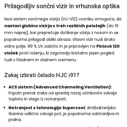
Prilagodljiv sončni vizir in vrhunska optika
Novi sistem sončnega vizirja (HJ-V12) vozniku omogoča, da
nastavi globino vizirja v treh različnih položajih
(do 10
mm naprej), kar preprečuje dotikanje vizirja z nosom in se
popolnoma prilagodi obliki obraza. Glavni vizir nudi široko
vidno polje, 99 % UV zaščito in je pripravljen na
Pinlock 120
vložek
proti rošenju, ki zagotavlja kristalno jasen pogled
tudi v hladnem in vlažnem vremenu.
Zakaj izbrati čelado HJC i91?
ACS sistem (Advanced Channeling Ventilation):
Popoln pretok zraka od spredaj nazaj učinkovito odvaja
toploto in vlago iz notranjosti.
Notranjost s tehnologijo Supercool:
Antibakterijska
tkanina odlično odvaja pot, je popolnoma odstranljiva in
pralna.